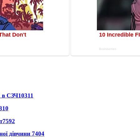
 в СЗЧ
10311
310
т
7592
ної дівчини
7404