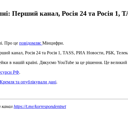
пні: Перший канал, Росія 24 та Росія 1,
ні. Про це
повідомляє
Мінцифри.
ерший канал, Росія 24 та Росія 1, TASS, РИА Новости, РБК, Телека
ки в нашій країні. Дякуємо YouTube за це рішення. Це великий к
есурси РФ
.
 Кремля та опублікували дані
.
ш канал
https://t.me/korrespondentnet