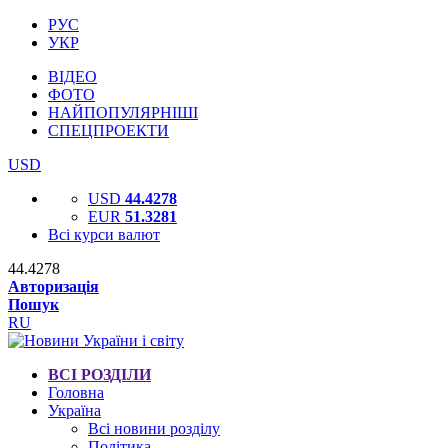
РУС
УКР
ВІДЕО
ФОТО
НАЙПОПУЛЯРНІШІ
СПЕЦПРОЕКТИ
USD
USD
44.4278
EUR
51.3281
Всі курси валют
44.4278
Авторизація
Пошук
RU
ВСІ РОЗДІЛИ
Головна
Україна
Всі новини розділу
Політика