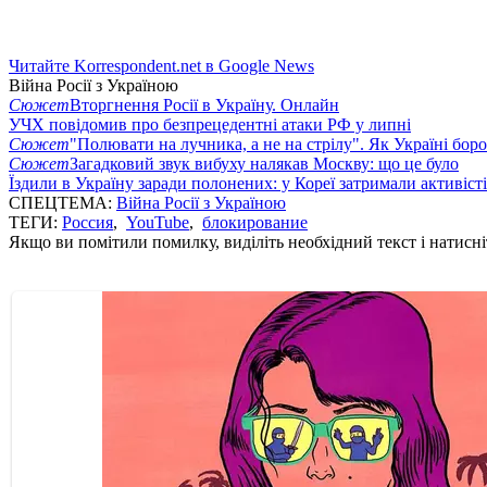
Читайте Korrespondent.net в Google News
Війна Росії з Україною
Сюжет
Вторгнення Росії в Україну. Онлайн
УЧХ повідомив про безпрецедентні атаки РФ у липні
Сюжет
"Полювати на лучника, а не на стрілу". Як Україні бор
Сюжет
Загадковий звук вибуху налякав Москву: що це було
Їздили в Україну заради полонених: у Кореї затримали активіст
СПЕЦТЕМА:
Війна Росії з Україною
ТЕГИ:
Россия
,
YouTube
,
блокирование
Якщо ви помітили помилку, виділіть необхідний текст і натисніт