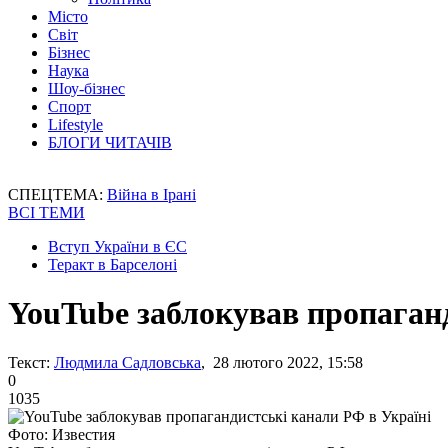
Місто
Світ
Бізнес
Наука
Шоу-бізнес
Спорт
Lifestyle
БЛОГИ ЧИТАЧІВ
СПЕЦТЕМА:
Війна в Ірані
ВСІ ТЕМИ
Вступ України в ЄС
Теракт в Барселоні
YouTube заблокував пропаганд
Текст:
Людмила Садловська
, 28 лютого 2022, 15:58
0
1035
Фото: Известия