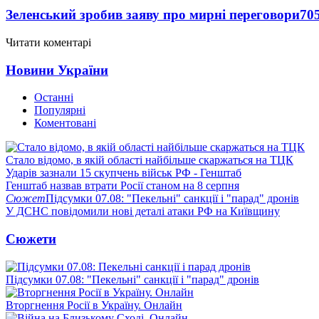
Зеленський зробив заяву про мирні переговори
70
Читати коментарі
Новини України
Останні
Популярні
Коментовані
Стало відомо, в якій області найбільше скаржаться на ТЦК
Ударів зазнали 15 скупчень військ РФ - Генштаб
Генштаб назвав втрати Росії станом на 8 серпня
Сюжет
Підсумки 07.08: "Пекельні" санкції і "парад" дронів
У ДСНС повідомили нові деталі атаки РФ на Київщину
Сюжети
Підсумки 07.08: "Пекельні" санкції і "парад" дронів
Вторгнення Росії в Україну. Онлайн