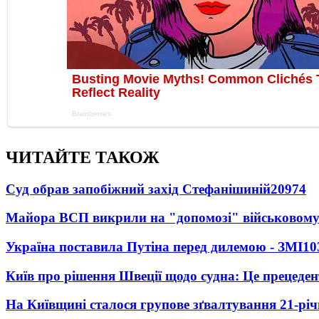
ЧИТАЙТЕ ТАКОЖ
Суд обрав запобіжний захід Стефанішиній
20974
Майора ВСП викрили на "допомозі" військовому
Україна поставила Путіна перед дилемою - ЗМІ
10
Київ про рішення Швеції щодо судна: Це прецеден
На Київщині сталося групове зґвалтування 21-річ