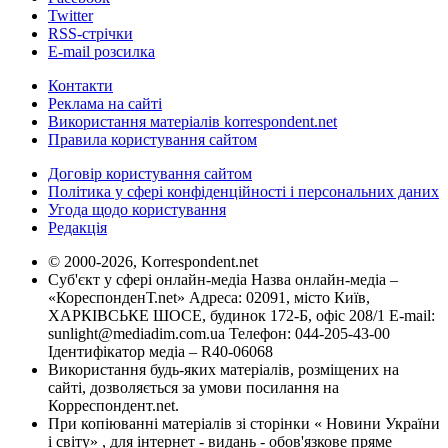
Twitter
RSS-стрічки
E-mail розсилка
Контакти
Реклама на сайті
Використання матеріалів korrespondent.net
Правила користування сайтом
Договір користування сайтом
Політика у сфері конфіденційності і персональних даних
Угода щодо користування
Редакція
© 2000-2026, Korrespondent.net
Суб'єкт у сфері онлайн-медіа Назва онлайн-медіа –
«КореспонденТ.net» Адреса: 02091, місто Київ,
ХАРКІВСЬКЕ ШОСЕ, будинок 172-Б, офіс 208/1 E-mail:
sunlight@mediadim.com.ua
Телефон: 044-205-43-00
Ідентифікатор медіа – R40-06068
Використання будь-яких матеріалів, розміщених на
сайті, дозволяється за умови посилання на
Корреспондент.net.
При копіюванні матеріалів зі сторінки « Новини України
і світу» , для інтернет - видань - обов'язкове пряме