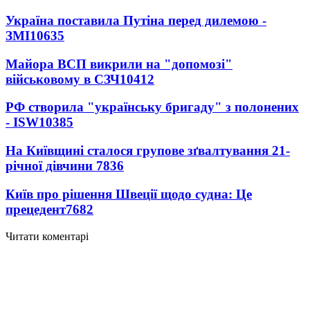
Україна поставила Путіна перед дилемою -
ЗМІ
10635
Майора ВСП викрили на "допомозі"
військовому в СЗЧ
10412
РФ створила "українську бригаду" з полонених
- ISW
10385
На Київщині сталося групове зґвалтування 21-
річної дівчини
7836
Київ про рішення Швеції щодо судна: Це
прецедент
7682
Читати коментарі