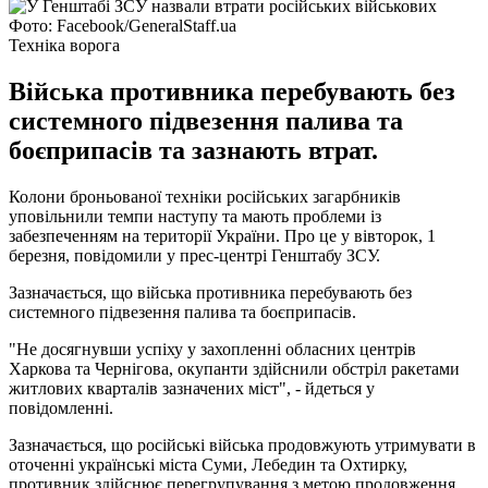
Фото: Facebook/GeneralStaff.ua
Техніка ворога
Війська противника перебувають без
системного підвезення палива та
боєприпасів та зазнають втрат.
Колони броньованої техніки російських загарбників
уповільнили темпи наступу та мають проблеми із
забезпеченням на території України. Про це у вівторок, 1
березня, повідомили у прес-центрі Генштабу ЗСУ.
Зазначається, що війська противника перебувають без
системного підвезення палива та боєприпасів.
"Не досягнувши успіху у захопленні обласних центрів
Харкова та Чернігова, окупанти здійснили обстріл ракетами
житлових кварталів зазначених міст", - йдеться у
повідомленні.
Зазначається, що російські війська продовжують утримувати в
оточенні українські міста Суми, Лебедин та Охтирку,
противник здійснює перегрупування з метою продовження