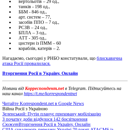
вертольотів – 29 од.,
танків - 198 од.,
ББМ - 846 од.,
арт. систем – 77,
засобів ППО – 7 од.,
РСЗВ – 24 од.,
БПЛА – 3 од.,
АТТ - 305 од.,
цистерн із ПММ – 60
кораблів, катерів – 2.
Нагадаємо, сьогодні у РНБО констатували, що
блискавична
атака Росії провалилася.
Вторгнення Росії в Україну. Онлайн
Новини від
Корреспондент.net
в Telegram. Підписуйтесь на
наш канал
https://t.me/korrespondentnet
Читайте Korrespondent.net в Google News
Війна Росії з Україною
Зеленський: Путін планує приховану мобілізацію
З початку доби відбулося 142 боєзіткнення
Сюжет
Вторгнення Росії в Україну. Онлайн
США схвалюють передачу Україні 70 ракет ATACMS із