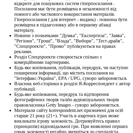
відкрите для пошукових систем гіперпосилання .
Посилання має бути розміщена в незалежності від
повного або часткового використання матеріалів.
Гіперпосилання ( для інтернет - видань) - повинна бути
розміщена в підзаголовку або в першому абзаці
матеріалу.
Новини з позначками "Думка", "Експертиза", "Заява",
"Регіони", "Гроші", "Влада", "Вибори", "Тест-драйв",
"Спецпроекти", "Промо" публікуються на правах
реклами.
Розділ Спецпроекти створюється спільно з
комерційними партнерами.
Будь яке копіювання, публікація, передрук, чи наступне
поширення інформації, що містить посилання на
"Інтерфакс-Україна", EPA / UPG, суворо забороняється.
Власник веб-сторінки в розділі Я-Корреспондент є автор
публікації.
Будь-яке копіювання, передрук та відтворення
фотографічних творів та/або аудіовізуальних творів
правовласника Getty Images - суворо забороняється.
Матеріали сайту korrespondent.net призначені для осіб
старше 21 року (21+). Участь в азартних іграх може
викликати ігрову залежність. Дотримуйтесь правил
(принципів) відповідальної гри. При виявленні перших
ознак залежності негайно зверніться до спеціаліста.