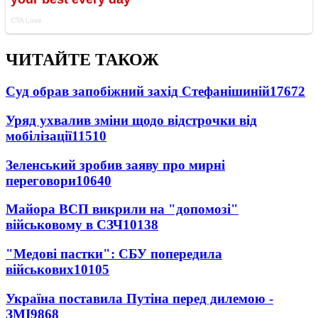
ЧИТАЙТЕ ТАКОЖ
Суд обрав запобіжний захід Стефанішиній
17672
Уряд ухвалив зміни щодо відстрочки від
мобілізації
11510
Зеленський зробив заяву про мирні
переговори
10640
Майора ВСП викрили на "допомозі"
військовому в СЗЧ
10138
"Медові пастки": СБУ попередила
військових
10105
Україна поставила Путіна перед дилемою -
ЗМІ
9868