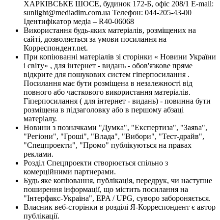
ХАРКІВСЬКЕ ШОСЕ, будинок 172-Б, офіс 208/1 E-mail:
sunlight@mediadim.com.ua
Телефон: 044-205-43-00
Ідентифікатор медіа – R40-06068
Використання будь-яких матеріалів, розміщених на
сайті, дозволяється за умови посилання на
Корреспондент.net.
При копіюванні матеріалів зі сторінки « Новини України
і світу» , для інтернет - видань - обов'язкове пряме
відкрите для пошукових систем гіперпосилання .
Посилання має бути розміщена в незалежності від
повного або часткового використання матеріалів.
Гіперпосилання ( для інтернет - видань) - повинна бути
розміщена в підзаголовку або в першому абзаці
матеріалу.
Новини з позначками "Думка", "Експертиза", "Заява",
"Регіони", "Гроші", "Влада", "Вибори", "Тест-драйв",
"Спецпроекти", "Промо" публікуються на правах
реклами.
Розділ Спецпроекти створюється спільно з
комерційними партнерами.
Будь яке копіювання, публікація, передрук, чи наступне
поширення інформації, що містить посилання на
"Інтерфакс-Україна", EPA / UPG, суворо забороняється.
Власник веб-сторінки в розділі Я-Корреспондент є автор
публікації.