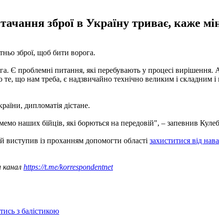
тачання зброї в Україну триває, каже мін
ньо зброї, щоб бити ворога.
орога. Є проблемні питання, які перебувають у процесі вирішення
бо те, що нам треба, є надзвичайно технічно великим і складним і
раїни, дипломатія дістане.
емо наших бійців, які борються на передовій", – запевнив Кулеб
й виступив із проханням допомогти області
захиститися від нава
ш канал
https://t.me/korrespondentnet
отись з балістикою