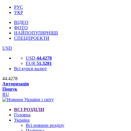
РУС
УКР
ВІДЕО
ФОТО
НАЙПОПУЛЯРНІШІ
СПЕЦПРОЕКТИ
USD
USD
44.4278
EUR
51.3281
Всі курси валют
44.4278
Авторизація
Пошук
RU
ВСІ РОЗДІЛИ
Головна
Україна
Всі новини розділу
Політика