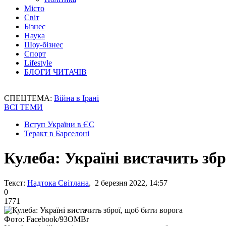
Місто
Світ
Бізнес
Наука
Шоу-бізнес
Спорт
Lifestyle
БЛОГИ ЧИТАЧІВ
СПЕЦТЕМА:
Війна в Ірані
ВСІ ТЕМИ
Вступ України в ЄС
Теракт в Барселоні
Кулеба: Україні вистачить збр
Текст:
Надтока Світлана
, 2 березня 2022, 14:57
0
1771
Фото: Facebook/93OMBr