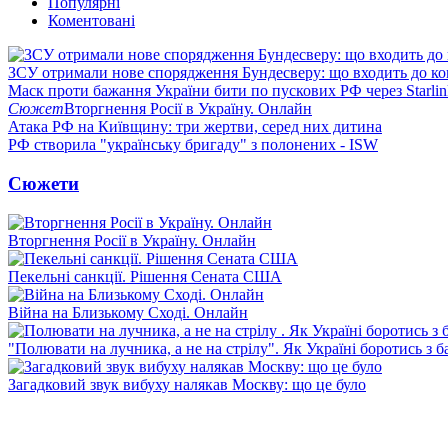
Популярні
Коментовані
ЗСУ отримали нове спорядження Бундесверу: що входить до к
Маск проти бажання України бити по пускових РФ через Starlin
Сюжет
Вторгнення Росії в Україну. Онлайн
Атака РФ на Київщину: три жертви, серед них дитина
РФ створила "українську бригаду" з полонених - ISW
Сюжети
Вторгнення Росії в Україну. Онлайн
Пекельні санкції. Рішення Сената США
Війна на Близькому Сході. Онлайн
"Полювати на лучника, а не на стрілу". Як Україні боротись з 
Загадковий звук вибуху налякав Москву: що це було