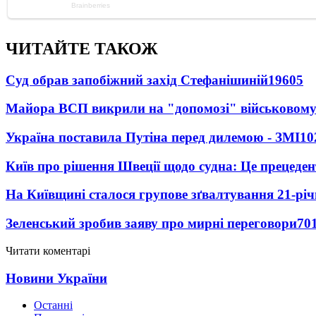
ЧИТАЙТЕ ТАКОЖ
Суд обрав запобіжний захід Стефанішиній
19605
Майора ВСП викрили на "допомозі" військовому
Україна поставила Путіна перед дилемою - ЗМІ
10
Київ про рішення Швеції щодо судна: Це прецеден
На Київщині сталося групове зґвалтування 21-річ
Зеленський зробив заяву про мирні переговори
70
Читати коментарі
Новини України
Останні