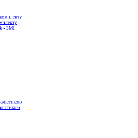
омплекту
k - ЗМІ
балістикою