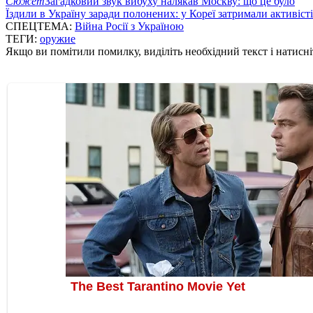
Сюжет
Загадковий звук вибуху налякав Москву: що це було
Їздили в Україну заради полонених: у Кореї затримали активіст
СПЕЦТЕМА:
Війна Росії з Україною
ТЕГИ:
оружие
Якщо ви помітили помилку, виділіть необхідний текст і натисніт