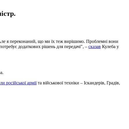
істр.
. Але я переконаний, що ми їх теж вирішимо. Проблемні вони
 потребує додаткових рішень для передачі", –
сказав
Кулеба у
а.
ли російської армії
та військової техніки – Іскандерів, Градів,