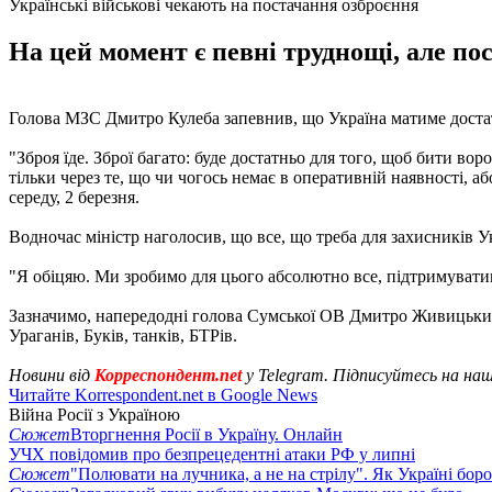
Українські військові чекають на постачання озброєння
На цей момент є певні труднощі, але пос
Голова МЗС Дмитро Кулеба запевнив, що Україна матиме достат
"Зброя їде. Зброї багато: буде достатньо для того, щоб бити в
тільки через те, що чи чогось немає в оперативній наявності, а
середу, 2 березня.
Водночас міністр наголосив, що все, що треба для захисників Ук
"Я обіцяю. Ми зробимо для цього абсолютно все, підтримуватим
Зазначимо, напередодні голова Сумської ОВ Дмитро Живицьки
Ураганів, Буків, танків, БТРів.
Новини від
Корреспондент.net
у Telegram. Підписуйтесь на на
Читайте Korrespondent.net в Google News
Війна Росії з Україною
Сюжет
Вторгнення Росії в Україну. Онлайн
УЧХ повідомив про безпрецедентні атаки РФ у липні
Сюжет
"Полювати на лучника, а не на стрілу". Як Україні бор