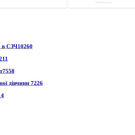
 в СЗЧ
10260
211
т
7558
ної дівчини
7226
14