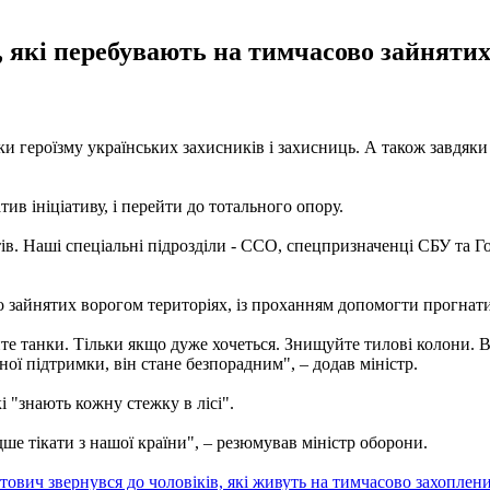
 які перебувають на тимчасово зайнятих
яки героїзму українських захисників і захисниць. А також завдя
ив ініціативу, і перейти до тотального опору.
тів. Наші спеціальні підрозділи - ССО, спецпризначенці СБУ та 
 зайнятих ворогом територіях, із проханням допомогти прогнати
айте танки. Тільки якщо дуже хочеться. Знищуйте тилові колони.
ної підтримки, він стане безпорадним", – додав міністр.
кі "знають кожну стежку в лісі".
ше тікати з нашої країни", – резюмував міністр оборони.
тович звернувся до чоловіків, які живуть на тимчасово захоплен