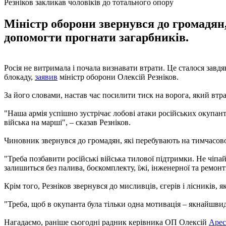
Резніков закликав чоловіків до тотального опору
Міністр оборони звернувся до громадян,
допомогти прогнати загарбників.
Росія не витримала і почала визнавати втрати. Це сталося завд
блокаду,
заявив
міністр оборони Олексій Резніков.
За його словами, настав час посилити тиск на ворога, який втрат
"Наша армія успішно зустрічає лобові атаки російських окупан
війська на марші", – сказав Резніков.
Чиновник звернувся до громадян, які перебувають на тимчасово
"Треба позбавити російські війська тилової підтримки. Не чіп
залишиться без палива, боєкомплекту, їжі, інженерної та ремонт
Крім того, Резніков звернувся до мисливців, єгерів і лісників, я
"Треба, щоб в окупанта була тільки одна мотивація – якнайшвид
Нагадаємо, раніше сьогодні радник керівника ОП Олексій
Арес