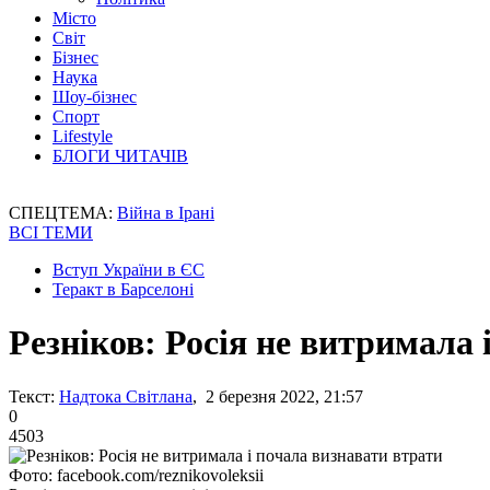
Місто
Світ
Бізнес
Наука
Шоу-бізнес
Спорт
Lifestyle
БЛОГИ ЧИТАЧІВ
СПЕЦТЕМА:
Війна в Ірані
ВСІ ТЕМИ
Вступ України в ЄС
Теракт в Барселоні
Резніков: Росія не витримала 
Текст:
Надтока Світлана
, 2 березня 2022, 21:57
0
4503
Фото: facebook.com/reznikovoleksii