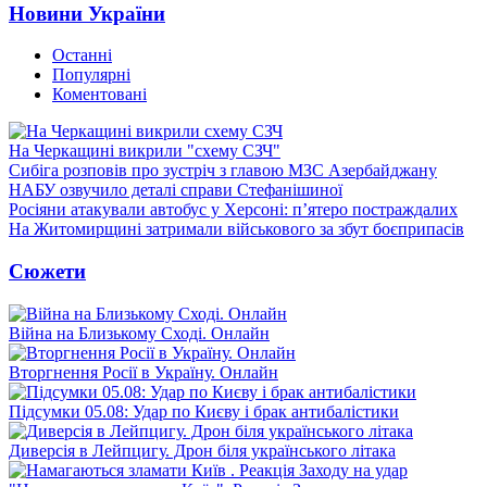
Новини України
Останні
Популярні
Коментовані
На Черкащині викрили "схему СЗЧ"
Сибіга розповів про зустріч з главою МЗС Азербайджану
НАБУ озвучило деталі справи Стефанішиної
Росіяни атакували автобус у Херсоні: п’ятеро постраждалих
На Житомирщині затримали військового за збут боєприпасів
Сюжети
Війна на Близькому Сході. Онлайн
Вторгнення Росії в Україну. Онлайн
Підсумки 05.08: Удар по Києву і брак антибалістики
Диверсія в Лейпцигу. Дрон біля українського літака