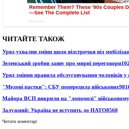
ЧИТАЙТЕ ТАКОЖ
Уряд ухвалив зміни щодо відстрочки від мобілізац
Зеленський зробив заяву про мирні переговори
10
Уряд змінив правила обслуговування чоловіків у
"Медові пастки": СБУ попередила військових
981
Майора ВСП викрили на "допомозі" військовому
Залужний: Україна не вступить до НАТО
8560
Читати коментарі