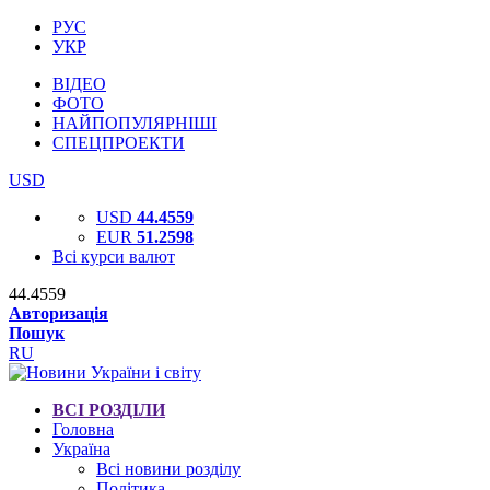
РУС
УКР
ВІДЕО
ФОТО
НАЙПОПУЛЯРНІШІ
СПЕЦПРОЕКТИ
USD
USD
44.4559
EUR
51.2598
Всі курси валют
44.4559
Авторизація
Пошук
RU
ВСІ РОЗДІЛИ
Головна
Україна
Всі новини розділу
Політика