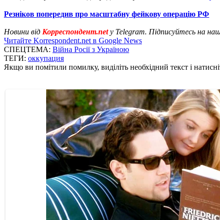
Резніков попередив про масштабну фейкову операцію РФ
Новини від
Корреспондент.net
у Telegram. Підписуйтесь на на
Читайте Korrespondent.net в Google News
СПЕЦТЕМА:
Війна Росії з Україною
ТЕГИ:
оккупация
Якщо ви помітили помилку, виділіть необхідний текст і натисніт