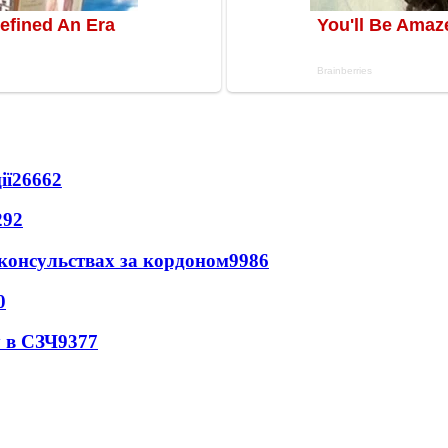
ії
26662
292
 консульствах за кордоном
9986
0
 в СЗЧ
9377