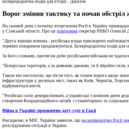
Безпрецедентна подія для історії - Данілов
Ворог змінив тактику та почав обстріл 
На сьомий день з початку вторгнення Росії в Україну прикорд
у Сумській області. Про це
повідомив
секретар РНБО Олексій Д
"Друга хороша новина - російська влада прискорено наближаєтьс
терміни покарання продовжуються. Безпрецедентна подія для світ
За його словами, протягом доби російським військам не вдалос
"Білоруська територія, а за деякими даними, та її збройні сили,
Також він наголосив, що після того, як плани ворога щодо захо
інфраструктури у десятках міст, таких як Київ, Чернігів, Хер
відбуваються вночі.
"Російські сили деморалізовані, а українські з кожним днем ​​
створення Координаційного штабу з гуманітарних та соціальних 
Війна в Україні: призначено дату суду в Гаазі
Нагадаємо, в МЗС України заявили, що
на керівництво Росії че
розслідування ситуації в Україні.