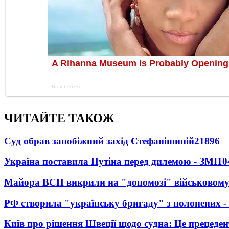
ЧИТАЙТЕ ТАКОЖ
Суд обрав запобіжний захід Стефанішиній
21896
Україна поставила Путіна перед дилемою - ЗМІ
10
Майора ВСП викрили на "допомозі" військовому
РФ створила "українську бригаду" з полонених -
Київ про рішення Швеції щодо судна: Це прецеден