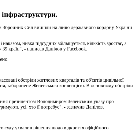
ї інфраструктури.
ами Збройних Сил вийшли на лінію державного кордону України
наказом, низка підсудних збільшується, кількість зростає, а
 39 країн", - написав Данілов у Facebook.
ено.
асовані обстріли житлових кварталів та об'єктів цивільної
оєння, заборонене Женевською конвенцією. В основному обстріли
писання президентом Володимиром Зеленським указу про
мують усі, хто її потребує", - зазначив Данілов.
о суду ухвалив рішення щодо відкриття офіційного