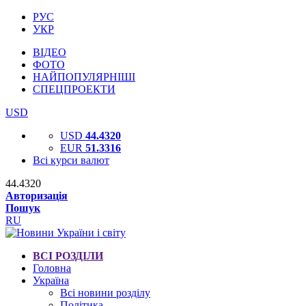
РУС
УКР
ВІДЕО
ФОТО
НАЙПОПУЛЯРНІШІ
СПЕЦПРОЕКТИ
USD
USD
44.4320
EUR
51.3316
Всі курси валют
44.4320
Авторизація
Пошук
RU
ВСІ РОЗДІЛИ
Головна
Україна
Всі новини розділу
Політика