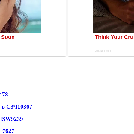
478
 в СЗЧ
10367
 ISW
9239
т
7627