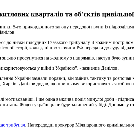
житлових кварталів та об'єктів цивільно
онники 5-го прикордонного загону передової групи із підрозділ
анілов.
я до низки підсудних Гаазького трибуналу. З кожним пострілом і 
ової історії, коли дані про злочини РФ передали до суду відразу
я значно просунутися на жодному з напрямків, наступ було зупин
 використовуються у війні з Україною", - зазначив Данілов.
плення України зазнали поразки, він змінив тактику та розпочав м
сон, Харків. Данілов додав, що при цьому використовується озбр
дедалі мотивованіші. І ще одна важлива подія минулої доби - під
питань. Жоден українець не буде залишений у біді. Допомогу отри
кає трибунал
. Напередодні прокурор Міжнародного кримінальног