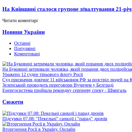
На Київщині сталося групове зґвалтування 21-річ
Читати коментарі
Новини України
Останні
Популярні
Коментовані
На Буковині затримали чоловіка, який поранив двох поліцейсь
Уражено 12 суден тіньового флоту Росії
Суд призначив довічне 11 військовим РФ за розстріл людей на 
Зеленський проводить переговори Вучичем у Белграді
Енергосистема пройшла рекордну серпневу спеку - Шмигаль
Сюжети
Підсумки 07.08: "Пекельні" санкції і "парад" дронів
Вторгнення Росії в Україну. Онлайн