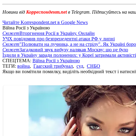
Новини від
Корреспондент.net
в Telegram. Підписуйтесь на на
Читайте Korrespondent.net в Google News
Війна Росії з Україною
Сюжет
Вторгнення Росії в Україну. Онлайн
УЧХ повідомив про безпрецедентні атаки РФ у липні
Сюжет
"Полювати на лучника, а не на стрілу". Як Україні бор
Сюжет
Загадковий звук вибуху налякав Москву: що це було
Їздили в Україну заради полонених: у Кореї затримали активіст
СПЕЦТЕМА:
Війна Росії з Україною
ТЕГИ:
война
,
Гаагский трибунал
,
суд
,
СНБО
Якщо ви помітили помилку, виділіть необхідний текст і натисніт