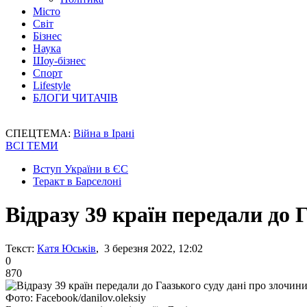
Місто
Світ
Бізнес
Наука
Шоу-бізнес
Спорт
Lifestyle
БЛОГИ ЧИТАЧІВ
СПЕЦТЕМА:
Війна в Ірані
ВСІ ТЕМИ
Вступ України в ЄС
Теракт в Барселоні
Відразу 39 країн передали до 
Текст:
Катя Юськів
, 3 березня 2022, 12:02
0
870
Фото: Facebook/danilov.oleksiy