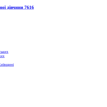
ної дівчини
7616
ких
Київщині