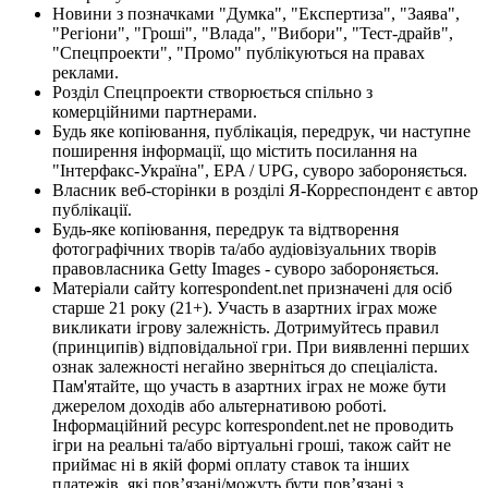
Новини з позначками "Думка", "Експертиза", "Заява",
"Регіони", "Гроші", "Влада", "Вибори", "Тест-драйв",
"Спецпроекти", "Промо" публікуються на правах
реклами.
Розділ Спецпроекти створюється спільно з
комерційними партнерами.
Будь яке копіювання, публікація, передрук, чи наступне
поширення інформації, що містить посилання на
"Інтерфакс-Україна", EPA / UPG, суворо забороняється.
Власник веб-сторінки в розділі Я-Корреспондент є автор
публікації.
Будь-яке копіювання, передрук та відтворення
фотографічних творів та/або аудіовізуальних творів
правовласника Getty Images - суворо забороняється.
Матеріали сайту korrespondent.net призначені для осіб
старше 21 року (21+). Участь в азартних іграх може
викликати ігрову залежність. Дотримуйтесь правил
(принципів) відповідальної гри. При виявленні перших
ознак залежності негайно зверніться до спеціаліста.
Пам'ятайте, що участь в азартних іграх не може бути
джерелом доходів або альтернативою роботі.
Інформаційний ресурс korrespondent.net не проводить
ігри на реальні та/або віртуальні гроші, також сайт не
приймає ні в якій формі оплату ставок та інших
платежів, які пов’язані/можуть бути пов’язані з