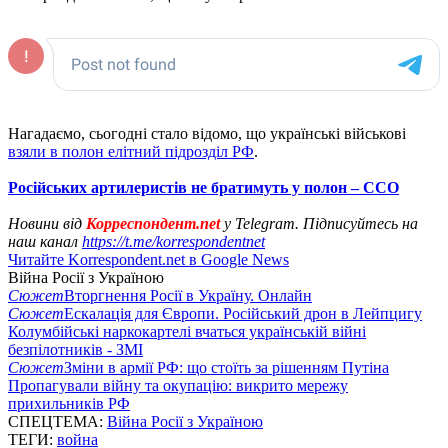
Нагадаємо, сьогодні стало відомо, що українські військові
взяли в полон елітний підрозділ РФ
.
Російських артилеристів не братимуть у полон – ССО
Новини від
Корреспондент.net
у Telegram. Підписуйтесь на
наш канал
https://t.me/korrespondentnet
Читайте Korrespondent.net в Google News
Війна Росії з Україною
Сюжет
Вторгнення Росії в Україну. Онлайн
Сюжет
Ескалація для Європи. Російський дрон в Лейпцигу
Колумбійські наркокартелі вчаться українській війні
безпілотників - ЗМІ
Сюжет
Зміни в армії РФ: що стоїть за рішенням Путіна
Пропагували війну та окупацію: викрито мережу
прихильників РФ
СПЕЦТЕМА:
Війна Росії з Україною
ТЕГИ:
война