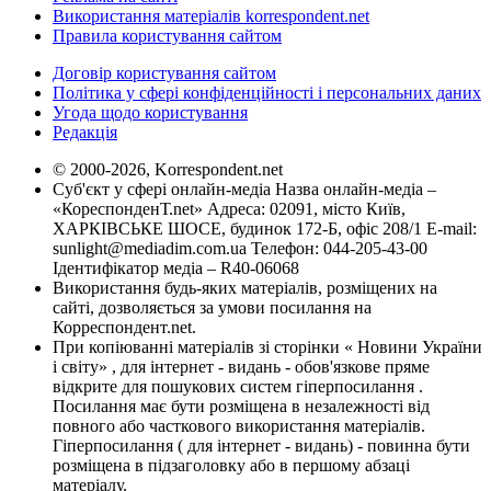
Використання матеріалів korrespondent.net
Правила користування сайтом
Договір користування сайтом
Політика у сфері конфіденційності і персональних даних
Угода щодо користування
Редакція
© 2000-2026, Korrespondent.net
Суб'єкт у сфері онлайн-медіа Назва онлайн-медіа –
«КореспонденТ.net» Адреса: 02091, місто Київ,
ХАРКІВСЬКЕ ШОСЕ, будинок 172-Б, офіс 208/1 E-mail:
sunlight@mediadim.com.ua
Телефон: 044-205-43-00
Ідентифікатор медіа – R40-06068
Використання будь-яких матеріалів, розміщених на
сайті, дозволяється за умови посилання на
Корреспондент.net.
При копіюванні матеріалів зі сторінки « Новини України
і світу» , для інтернет - видань - обов'язкове пряме
відкрите для пошукових систем гіперпосилання .
Посилання має бути розміщена в незалежності від
повного або часткового використання матеріалів.
Гіперпосилання ( для інтернет - видань) - повинна бути
розміщена в підзаголовку або в першому абзаці
матеріалу.