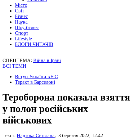
Місто
Світ
Бізнес
Наука
Шоу-бізнес
Спорт
Lifestyle
БЛОГИ ЧИТАЧІВ
СПЕЦТЕМА:
Війна в Ірані
ВСІ ТЕМИ
Вступ України в ЄС
Теракт в Барселоні
Тероборона показала взяття
у полон російських
військових
Текст:
Надтока Світлана
, 3 березня 2022, 12:42