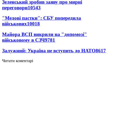
Зеленський зробив заяву про мирні
переговори
10543
"Медові пастки": СБУ попередила
військових
10018
Майора ВСП викрили на "допомозі"
військовому в СЗЧ
9781
Залужний: Україна не вступить до НАТО
8617
Читати коментарі