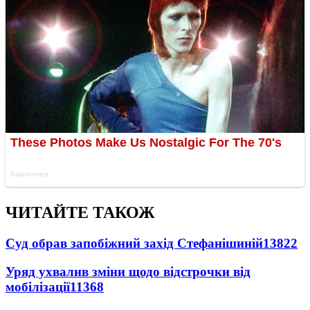
ЧИТАЙТЕ ТАКОЖ
Суд обрав запобіжний захід Стефанішиній
13822
Уряд ухвалив зміни щодо відстрочки від
мобілізації
11368