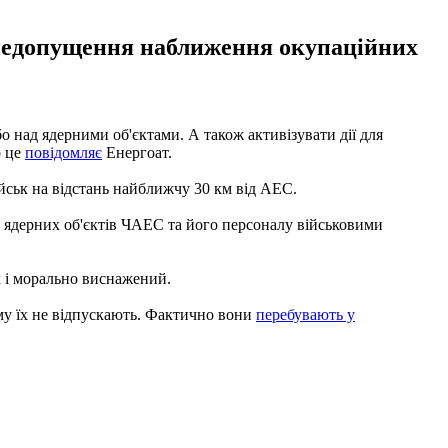
 недопущення наближення окупаційних
 над ядерними об'єктами. А також активізувати дії для
о це
повідомляє
Енергоат.
ськ на відстань найближчу 30 км від АЕС.
но ядерних об'єктів ЧАЕС та його персоналу військовими
к і морально виснажений.
ому їх не відпускають. Фактично вони
перебувають у