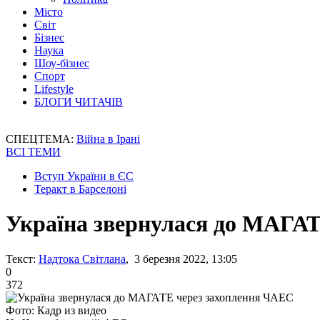
Місто
Світ
Бізнес
Наука
Шоу-бізнес
Спорт
Lifestyle
БЛОГИ ЧИТАЧІВ
СПЕЦТЕМА:
Війна в Ірані
ВСІ ТЕМИ
Вступ України в ЄС
Теракт в Барселоні
Україна звернулася до МАГА
Текст:
Надтока Світлана
, 3 березня 2022, 13:05
0
372
Фото: Кадр из видео