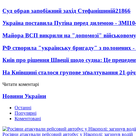
Суд обрав запобіжний захід Стефанішиній
21866
Україна поставила Путіна перед дилемою - ЗМІ
10
Майора ВСП викрили на "допомозі" військовому
РФ створила "українську бригаду" з полонених -
Київ про рішення Швеції щодо судна: Це прецеден
На Київщині сталося групове зґвалтування 21-річ
Читати коментарі
Новини України
Останні
Популярні
Коментовані
Росіяни атакували рейсовий автобус у Нікополі: загинув водій