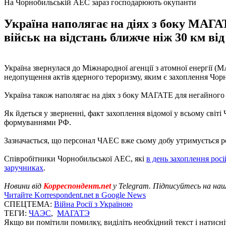
На Чорнобильській АЕС зараз господарюють окупанти
Україна наполягає на діях з боку МАГ
військ на відстань ближче ніж 30 км ві
Україна звернулася до Міжнародної агенції з атомної енергії 
недопущення актів ядерного тероризму, яким є захоплення Чор
Україна також наполягає на діях з боку МАГАТЕ для негайног
Як йдеться у зверненні, факт захоплення відомої у всьому світ
формуваннями РФ.
Зазначається, що персонал ЧАЕС вже сьому добу утримується ро
Співробітники Чорнобильської АЕС, які
в день захоплення рос
заручниках
.
Новини від
Корреспондент.net
у Telegram. Підписуйтесь на на
Читайте Korrespondent.net в Google News
СПЕЦТЕМА:
Війна Росії з Україною
ТЕГИ:
ЧАЭС
,
МАГАТЭ
Якщо ви помітили помилку, виділіть необхідний текст і натисніт