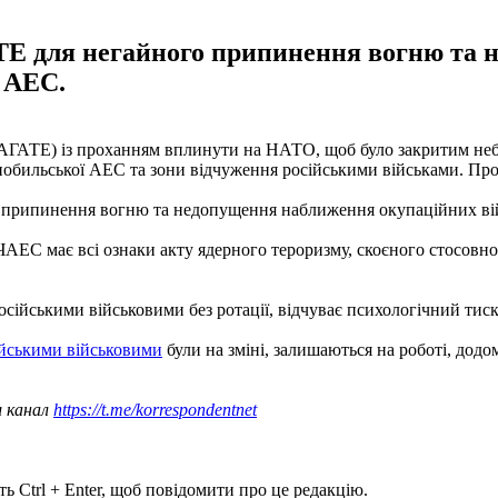
АТЕ для негайного припинення вогню та
д АЕС.
(МАГАТЕ) із проханням вплинути на НАТО, щоб було закритим небо
нобильської АЕС та зони відчуження російськими військами. Пр
о припинення вогню та недопущення наближення окупаційних вій
і ЧАЕС має всі ознаки акту ядерного тероризму, скоєного стосов
сійськими військовими без ротації, відчуває психологічний тис
ійськими військовими
були на зміні, залишаються на роботі, дод
ш канал
https://t.me/korrespondentnet
ь Ctrl + Enter, щоб повідомити про це редакцію.