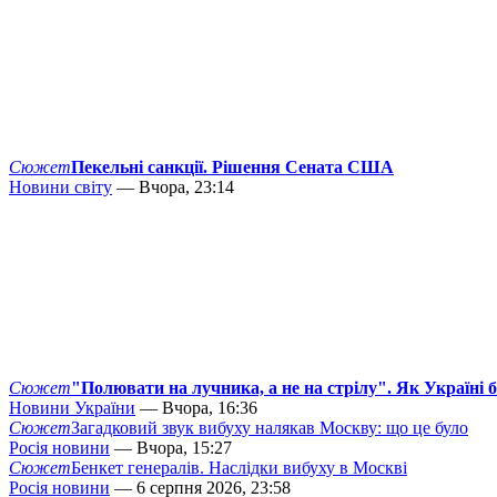
Сюжет
Пекельні санкції. Рішення Сената США
Новини світу
— Вчора, 23:14
Сюжет
"Полювати на лучника, а не на стрілу". Як Україні 
Новини України
— Вчора, 16:36
Сюжет
Загадковий звук вибуху налякав Москву: що це було
Росія новини
— Вчора, 15:27
Сюжет
Бенкет генералів. Наслідки вибуху в Москві
Росія новини
— 6 серпня 2026, 23:58