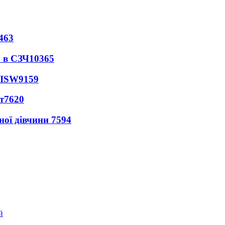
463
 в СЗЧ
10365
 ISW
9159
т
7620
ної дівчини
7594