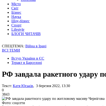
Місто
Світ
Бізнес
Наука
Шоу-бізнес
Спорт
Lifestyle
БЛОГИ ЧИТАЧІВ
СПЕЦТЕМА:
Війна в Ірані
ВСІ ТЕМИ
Вступ України в ЄС
Теракт в Барселоні
РФ завдала ракетного удару п
Текст:
Катя Юськів
, 3 березня 2022, 13:30
0
3843
Фото: соцсети