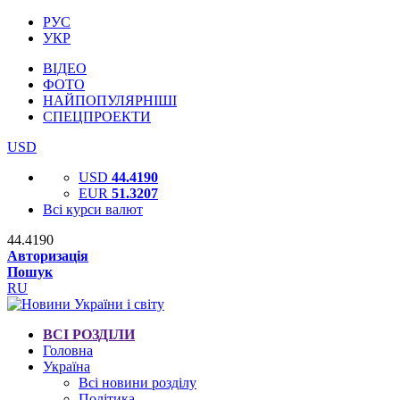
РУС
УКР
ВІДЕО
ФОТО
НАЙПОПУЛЯРНІШІ
СПЕЦПРОЕКТИ
USD
USD
44.4190
EUR
51.3207
Всі курси валют
44.4190
Авторизація
Пошук
RU
ВСІ РОЗДІЛИ
Головна
Україна
Всі новини розділу
Політика