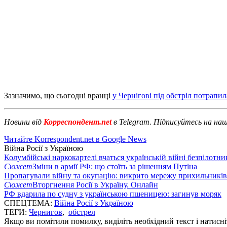
Зазначимо, що сьогодні вранці
у Чернігові під обстріл потрапил
Новини від
Корреспондент.net
в Telegram. Підписуйтесь на на
Читайте Korrespondent.net в Google News
Війна Росії з Україною
Колумбійські наркокартелі вчаться українській війні безпілотни
Сюжет
Зміни в армії РФ: що стоїть за рішенням Путіна
Пропагували війну та окупацію: викрито мережу прихильникі
Сюжет
Вторгнення Росії в Україну. Онлайн
РФ вдарила по судну з українською пшеницею: загинув моряк
СПЕЦТЕМА:
Війна Росії з Україною
ТЕГИ:
Чернигов
,
обстрел
Якщо ви помітили помилку, виділіть необхідний текст і натисніт