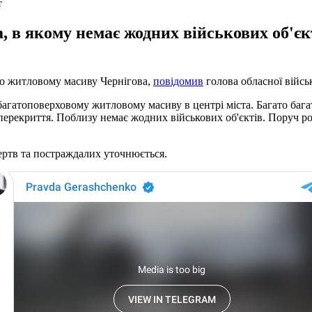
т
а, в якому немає жодних військових об'є
 по житловому масиву Чернігова,
повідомив
голова обласної військ
 багатоповерховому житловому масиву в центрі міста. Багато ба
перекриття. Поблизу немає жодних військових об'єктів. Поруч роз
ертв та постраждалих уточнюється.