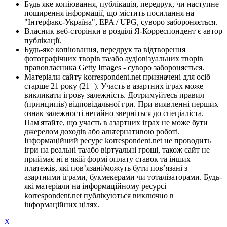
Будь яке копіювання, публікація, передрук, чи наступне
поширення інформації, що містить посилання на
"Інтерфакс-Україна", EPA / UPG, суворо забороняється.
Власник веб-сторінки в розділі Я-Корреспондент є автор
публікації.
Будь-яке копіювання, передрук та відтворення
фотографічних творів та/або аудіовізуальних творів
правовласника Getty Images - суворо забороняється.
Матеріали сайту korrespondent.net призначені для осіб
старше 21 року (21+). Участь в азартних іграх може
викликати ігрову залежність. Дотримуйтесь правил
(принципів) відповідальної гри. При виявленні перших
ознак залежності негайно зверніться до спеціаліста.
Пам'ятайте, що участь в азартних іграх не може бути
джерелом доходів або альтернативою роботі.
Інформаційний ресурс korrespondent.net не проводить
ігри на реальні та/або віртуальні гроші, також сайт не
приймає ні в якій формі оплату ставок та інших
платежів, які пов’язані/можуть бути пов’язані з
азартними іграми, букмекерами чи тоталізаторами. Будь-
які матеріали на інформаційному ресурсі
korrespondent.net публікуються виключно в
інформаційних цілях.
X