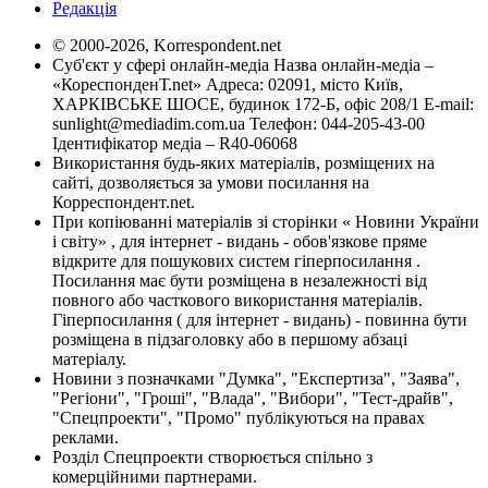
Редакція
© 2000-2026, Korrespondent.net
Суб'єкт у сфері онлайн-медіа Назва онлайн-медіа –
«КореспонденТ.net» Адреса: 02091, місто Київ,
ХАРКІВСЬКЕ ШОСЕ, будинок 172-Б, офіс 208/1 E-mail:
sunlight@mediadim.com.ua
Телефон: 044-205-43-00
Ідентифікатор медіа – R40-06068
Використання будь-яких матеріалів, розміщених на
сайті, дозволяється за умови посилання на
Корреспондент.net.
При копіюванні матеріалів зі сторінки « Новини України
і світу» , для інтернет - видань - обов'язкове пряме
відкрите для пошукових систем гіперпосилання .
Посилання має бути розміщена в незалежності від
повного або часткового використання матеріалів.
Гіперпосилання ( для інтернет - видань) - повинна бути
розміщена в підзаголовку або в першому абзаці
матеріалу.
Новини з позначками "Думка", "Експертиза", "Заява",
"Регіони", "Гроші", "Влада", "Вибори", "Тест-драйв",
"Спецпроекти", "Промо" публікуються на правах
реклами.
Розділ Спецпроекти створюється спільно з
комерційними партнерами.