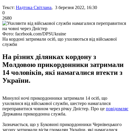
Текст:
Надтока Світлана
, 3 березня 2022, 16:30
0
2680
Фото: facebook.com/DPSUkraine
На кордоні затримали осіб, що ухиляються від військової
служби
На різних ділянках кордону з
Молдовою прикордонники затримали
14 чоловіків, які намагалися втекти з
України.
Минулої ночі прикордонники затримали 14 осіб, що
ухилялися від військової служби, шестеро намагалися
переправитися човном через річку Дністер. Про це
повідомляє
Державна прикордонна служба.
Зазначається, що у Буковині прикордонники Чернівецького
загону затримали вісім громадян України, які намагалися