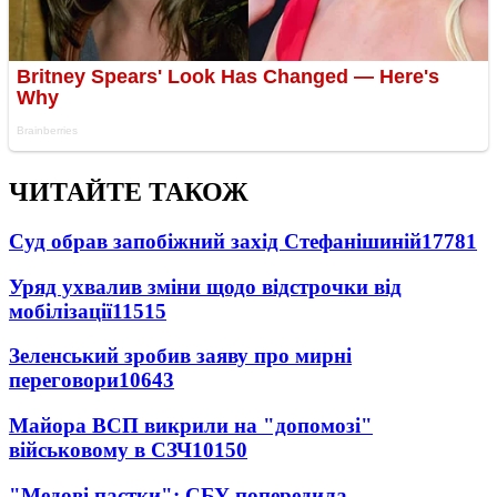
ЧИТАЙТЕ ТАКОЖ
Суд обрав запобіжний захід Стефанішиній
17781
Уряд ухвалив зміни щодо відстрочки від
мобілізації
11515
Зеленський зробив заяву про мирні
переговори
10643
Майора ВСП викрили на "допомозі"
військовому в СЗЧ
10150
"Медові пастки": СБУ попередила