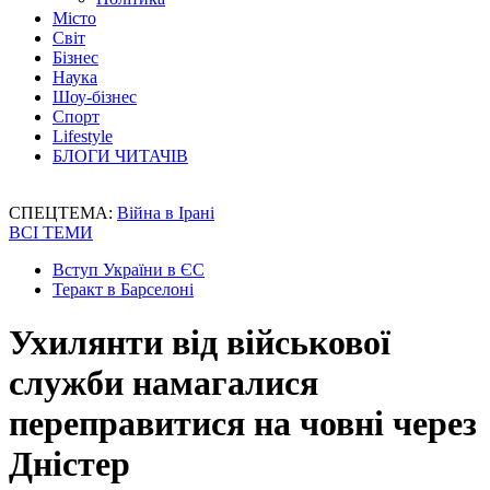
Місто
Світ
Бізнес
Наука
Шоу-бізнес
Спорт
Lifestyle
БЛОГИ ЧИТАЧІВ
СПЕЦТЕМА:
Війна в Ірані
ВСІ ТЕМИ
Вступ України в ЄС
Теракт в Барселоні
Ухилянти від військової
служби намагалися
переправитися на човні через
Дністер