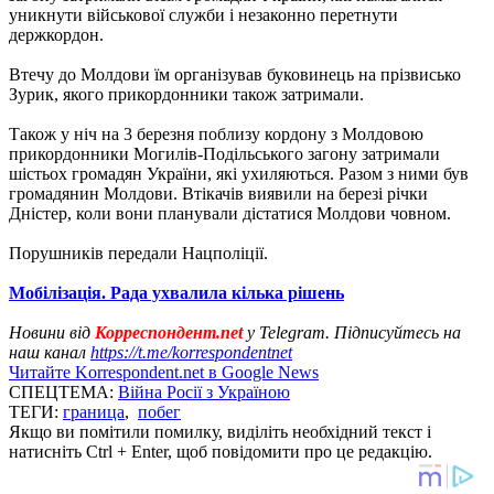
уникнути військової служби і незаконно перетнути
держкордон.
Втечу до Молдови їм організував буковинець на прізвисько
Зурик, якого прикордонники також затримали.
Також у ніч на 3 березня поблизу кордону з Молдовою
прикордонники Могилів-Подільського загону затримали
шістьох громадян України, які ухиляються. Разом з ними був
громадянин Молдови. Втікачів виявили на березі річки
Дністер, коли вони планували дістатися Молдови човном.
Порушників передали Нацполіції.
Мобілізація. Рада ухвалила кілька рішень
Новини від
Корреспондент.net
у Telegram. Підписуйтесь на
наш канал
https://t.me/korrespondentnet
Читайте Korrespondent.net в Google News
СПЕЦТЕМА:
Війна Росії з Україною
ТЕГИ:
граница
,
побег
Якщо ви помітили помилку, виділіть необхідний текст і
натисніть Ctrl + Enter, щоб повідомити про це редакцію.