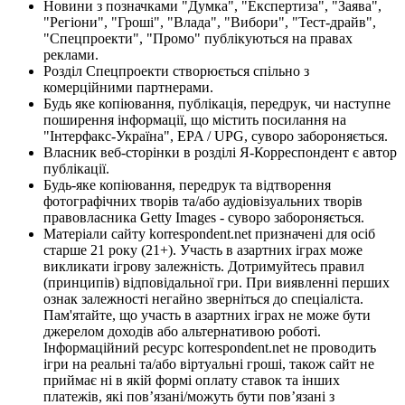
Новини з позначками "Думка", "Експертиза", "Заява",
"Регіони", "Гроші", "Влада", "Вибори", "Тест-драйв",
"Спецпроекти", "Промо" публікуються на правах
реклами.
Розділ Спецпроекти створюється спільно з
комерційними партнерами.
Будь яке копіювання, публікація, передрук, чи наступне
поширення інформації, що містить посилання на
"Інтерфакс-Україна", EPA / UPG, суворо забороняється.
Власник веб-сторінки в розділі Я-Корреспондент є автор
публікації.
Будь-яке копіювання, передрук та відтворення
фотографічних творів та/або аудіовізуальних творів
правовласника Getty Images - суворо забороняється.
Матеріали сайту korrespondent.net призначені для осіб
старше 21 року (21+). Участь в азартних іграх може
викликати ігрову залежність. Дотримуйтесь правил
(принципів) відповідальної гри. При виявленні перших
ознак залежності негайно зверніться до спеціаліста.
Пам'ятайте, що участь в азартних іграх не може бути
джерелом доходів або альтернативою роботі.
Інформаційний ресурс korrespondent.net не проводить
ігри на реальні та/або віртуальні гроші, також сайт не
приймає ні в якій формі оплату ставок та інших
платежів, які пов’язані/можуть бути пов’язані з