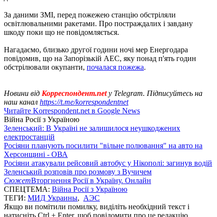
За даними ЗМІ, перед пожежею станцію обстріляли
освітлювальними ракетами. Про постраждалих і завдану
шкоду поки що не повідомляється.
Нагадаємо, близько другої години ночі мер Енергодара
повідомив, що на Запорізькій АЕС, яку понад п'ять годин
обстрілювали окупанти,
почалася пожежа
.
Новини від
Корреспондент.net
у Telegram. Підписуйтесь на
наш канал
https://t.me/korrespondentnet
Читайте Korrespondent.net в Google News
Війна Росії з Україною
Зеленський: В Україні не залишилося неушкоджених
електростанцій
Росіяни планують посилити "вільне полювання" на авто на
Херсонщині - ОВА
Росіяни атакували рейсовий автобус у Нікополі: загинув водій
Зеленський розповів про розмову з Вучичем
Сюжет
Вторгнення Росії в Україну. Онлайн
СПЕЦТЕМА:
Війна Росії з Україною
ТЕГИ:
МИД Украины
,
АЭС
Якщо ви помітили помилку, виділіть необхідний текст і
натисніть Ctrl + Enter, щоб повідомити про це редакцію.