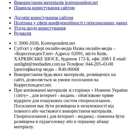
Використання матеріалів korrespondent.net
Правила користування сайтом
Договір користування сайтом
Політика у сфері конфіденційності і персональних даних
Угода щодо користування
Редакція
© 2000-2026, Korrespondent.net
Суб'єкт у сфері онлайн-медіа Назва онлайн-медіа –
«КореспонденТ.net» Адреса: 02091, місто Київ,
ХАРКІВСЬКЕ ШОСЕ, будинок 172-Б, офіс 208/1 E-mail:
sunlight@mediadim.com.ua
Телефон: 044-205-43-00
Ідентифікатор медіа – R40-06068
Використання будь-яких матеріалів, розміщених на
сайті, дозволяється за умови посилання на
Корреспондент.net.
При копіюванні матеріалів зі сторінки « Новини України
і світу» , для інтернет - видань - обов'язкове пряме
відкрите для пошукових систем гіперпосилання .
Посилання має бути розміщена в незалежності від
повного або часткового використання матеріалів.
Гіперпосилання ( для інтернет - видань) - повинна бути
розміщена в підзаголовку або в першому абзаці
матеріалу.