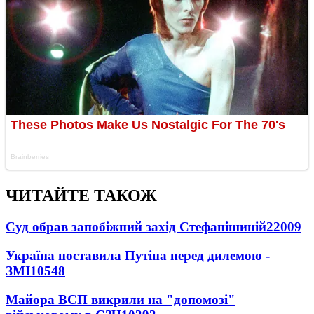
ЧИТАЙТЕ ТАКОЖ
Суд обрав запобіжний захід Стефанішиній
22009
Україна поставила Путіна перед дилемою -
ЗМІ
10548
Майора ВСП викрили на "допомозі"