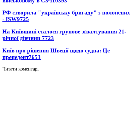
військовому в СЗЧ
10393
РФ створила "українську бригаду" з полонених
- ISW
9725
На Київщині сталося групове зґвалтування 21-
річної дівчини
7723
Київ про рішення Швеції щодо судна: Це
прецедент
7653
Читати коментарі