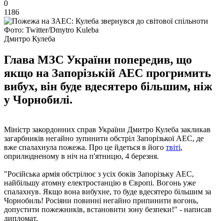
0
1186
Фото: Twitter/Dmytro Kuleba
Дмитро Кулеба
Глава МЗС України попередив, що
якщо на Запорізькій АЕС прогримить
вибух, він буде вдесятеро більшим, ніж
у Чорнобилі.
Міністр закордонних справ України Дмитро Кулеба закликав
загарбників негайно зупинити обстріл Запорізької АЕС, де
вже спалахнула пожежа. Про це йдеться в його
твіті
,
оприлюдненому в ніч на п'ятницю, 4 березня.
"Російська армія обстрілює з усіх боків Запорізьку АЕС,
найбільшу атомну електростанцію в Європі. Вогонь уже
спалахнув. Якщо вона вибухне, то буде вдесятеро більшим за
Чорнобиль! Росіяни повинні негайно припинити вогонь,
допустити пожежників, встановити зону безпеки!" - написав
дипломат.