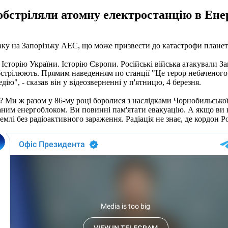
 обстріляли атомну електростанцію в Енер
аку на Запорізьку АЕС, що може призвести до катастрофи планет
Історію України. Історію Європи. Російські війська атакували З
обстрілюють. Прямим наведенням по станції "Це терор небаченого 
ію", - сказав він у відеозверненні у п'ятницю, 4 березня.
о? Ми ж разом у 86-му році боролися з наслідками Чорнобильсько
аним енергоблоком. Ви повинні пам'ятати евакуацію. А якщо ви н
емлі без радіоактивного зараження. Радіація не знає, де кордон Ро