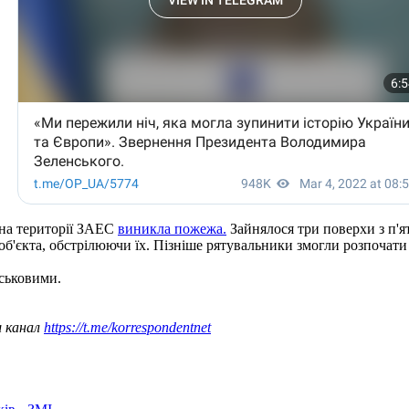
 на території ЗАЕС
виникла пожежа.
Зайнялося три поверхи з п'я
об'єкта, обстрілюючи їх. Пізніше рятувальники змогли розпочати
ськовими.
ш канал
https://t.me/korrespondentnet