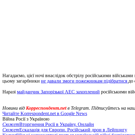
Нагадаємо, цієї ночі внаслідок обстрілу російськими військами
цьому загарбники
не давали змоги пожежникам підібратися
до 
Наразі
майданчик Запорізької АЕС захоплений
російськими вій
Новини від
Корреспондент.net
в Telegram. Підписуйтесь на на
Читайте Korrespondent.net в Google News
Війна Росії з Україною
Сюжет
Вторгнення Росії в Україну. Онлайн
Сюжет
Ескалація для Європи. Російський дрон в Лейпцигу