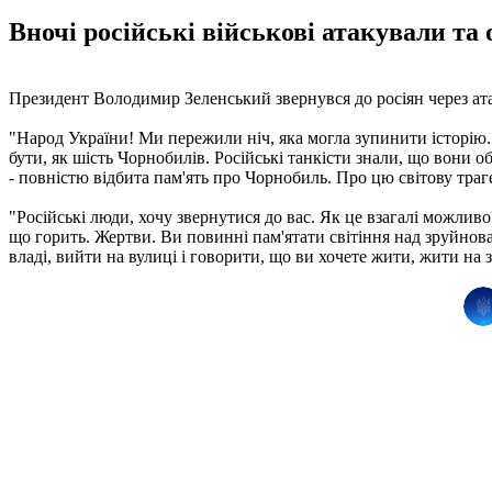
Вночі російські військові атакували та
Президент Володимир Зеленський звернувся до росіян через ат
"Народ України! Ми пережили ніч, яка могла зупинити історію. 
бути, як шість Чорнобилів. Російські танкісти знали, що вони 
- повністю відбита пам'ять про Чорнобиль. Про цю світову трагед
"Російські люди, хочу звернутися до вас. Як це взагалі можлив
що горить. Жертви. Ви повинні пам'ятати світіння над зруйнов
владі, вийти на вулиці і говорити, що ви хочете жити, жити на з