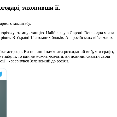
годарі, захопивши її.
арного масштабу.
апорізьку атомну станцію. Найбільшу в Європі. Вона одна могла
рівня. В Україні 15 атомних блоків. А в російських військових
ї катастрофи. Ви повинні пам'ятати розкиданий вибухом графіт,
е забули, то вам не можна мовчати, ви повинні сказати своїй
сії", - звернувся Зеленський до росіян.