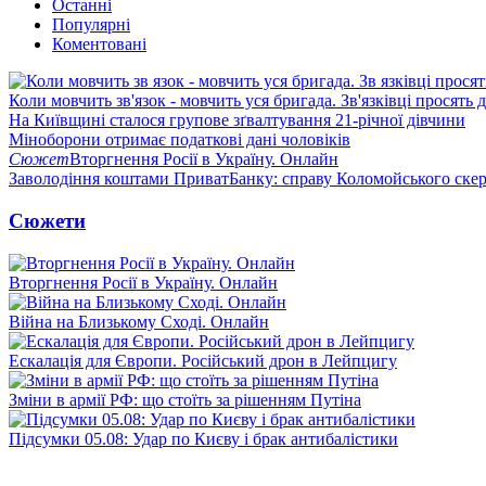
Останні
Популярні
Коментовані
Коли мовчить зв'язок - мовчить уся бригада. Зв'язківці просять
На Київщині сталося групове зґвалтування 21-річної дівчини
Міноборони отримає податкові дані чоловіків
Сюжет
Вторгнення Росії в Україну. Онлайн
Заволодіння коштами ПриватБанку: справу Коломойського скер
Сюжети
Вторгнення Росії в Україну. Онлайн
Війна на Близькому Сході. Онлайн
Ескалація для Європи. Російський дрон в Лейпцигу
Зміни в армії РФ: що стоїть за рішенням Путіна
Підсумки 05.08: Удар по Києву і брак антибалістики