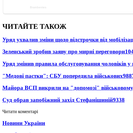
ЧИТАЙТЕ ТАКОЖ
Уряд ухвалив зміни щодо відстрочки від мобілізац
Зеленський зробив заяву про мирні переговори
10
Уряд змінив правила обслуговування чоловіків у
"Медові пастки": СБУ попередила військових
988
Майора ВСП викрили на "допомозі" військовому
Суд обрав запобіжний захід Стефанішиній
9338
Читати коментарі
Новини України