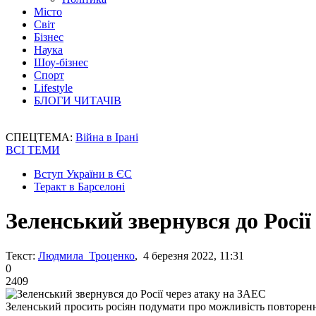
Місто
Світ
Бізнес
Наука
Шоу-бізнес
Спорт
Lifestyle
БЛОГИ ЧИТАЧІВ
СПЕЦТЕМА:
Війна в Ірані
ВСІ ТЕМИ
Вступ України в ЄС
Теракт в Барселоні
Зеленський звернувся до Росії
Текст:
Людмила Троценко
, 4 березня 2022, 11:31
0
2409
Зеленський просить росіян подумати про можливість повторен