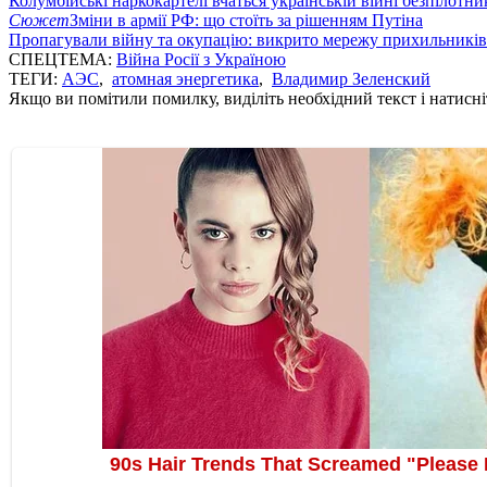
Колумбійські наркокартелі вчаться українській війні безпілотни
Сюжет
Зміни в армії РФ: що стоїть за рішенням Путіна
Пропагували війну та окупацію: викрито мережу прихильникі
СПЕЦТЕМА:
Війна Росії з Україною
ТЕГИ:
АЭС
,
атомная энергетика
,
Владимир Зеленский
Якщо ви помітили помилку, виділіть необхідний текст і натисніт