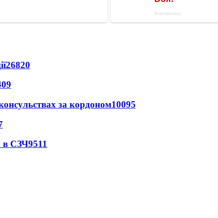
ії
26820
409
 консульствах за кордоном
10095
7
 в СЗЧ
9511