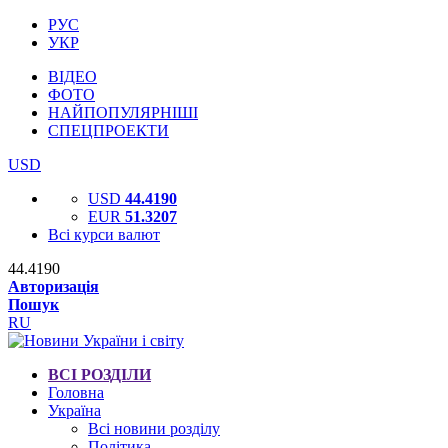
РУС
УКР
ВІДЕО
ФОТО
НАЙПОПУЛЯРНІШІ
СПЕЦПРОЕКТИ
USD
USD
44.4190
EUR
51.3207
Всі курси валют
44.4190
Авторизація
Пошук
RU
ВСІ РОЗДІЛИ
Головна
Україна
Всі новини розділу
Політика