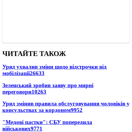
ЧИТАЙТЕ ТАКОЖ
Уряд ухвалив зміни щодо відстрочки від
мобілізації
26633
Зеленський зробив заяву про мирні
переговори
10263
Уряд змінив правила обслуговування чоловіків у
консульствах за кордоном
9952
"Медові пастки": СБУ попередила
військових
9771