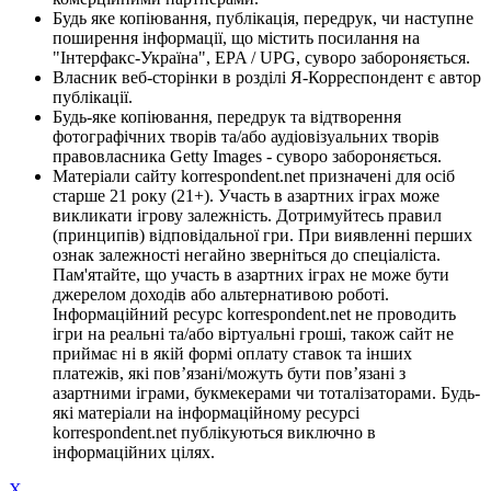
Будь яке копіювання, публікація, передрук, чи наступне
поширення інформації, що містить посилання на
"Інтерфакс-Україна", EPA / UPG, суворо забороняється.
Власник веб-сторінки в розділі Я-Корреспондент є автор
публікації.
Будь-яке копіювання, передрук та відтворення
фотографічних творів та/або аудіовізуальних творів
правовласника Getty Images - суворо забороняється.
Матеріали сайту korrespondent.net призначені для осіб
старше 21 року (21+). Участь в азартних іграх може
викликати ігрову залежність. Дотримуйтесь правил
(принципів) відповідальної гри. При виявленні перших
ознак залежності негайно зверніться до спеціаліста.
Пам'ятайте, що участь в азартних іграх не може бути
джерелом доходів або альтернативою роботі.
Інформаційний ресурс korrespondent.net не проводить
ігри на реальні та/або віртуальні гроші, також сайт не
приймає ні в якій формі оплату ставок та інших
платежів, які пов’язані/можуть бути пов’язані з
азартними іграми, букмекерами чи тоталізаторами. Будь-
які матеріали на інформаційному ресурсі
korrespondent.net публікуються виключно в
інформаційних цілях.
X