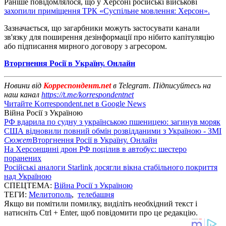
Раніше повідомлялося, що у Херсоні російські військові
захопили приміщення ТРК «Суспільне мовлення: Херсон».
Зазначається, що загарбники можуть застосувати канали
зв'язку для поширення дезінформації про нібито капітуляцію
або підписання мирного договору з агресором.
Вторгнення Росії в Україну. Онлайн
Новини від
Корреспондент.net
в Telegram. Підписуйтесь на
наш канал
https://t.me/korrespondentnet
Читайте Korrespondent.net в Google News
Війна Росії з Україною
РФ вдарила по судну з українською пшеницею: загинув моряк
США відновили повний обмін розвідданими з Україною - ЗМІ
Сюжет
Вторгнення Росії в Україну. Онлайн
На Херсонщині дрон РФ поцілив в автобус: шестеро
поранених
Російські аналоги Starlink досягли вікна стабільного покриття
над Україною
СПЕЦТЕМА:
Війна Росії з Україною
ТЕГИ:
Мелитополь
,
телебашня
Якщо ви помітили помилку, виділіть необхідний текст і
натисніть Ctrl + Enter, щоб повідомити про це редакцію.