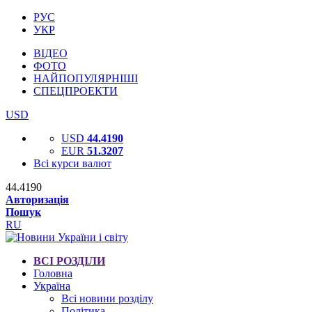
РУС
УКР
ВІДЕО
ФОТО
НАЙПОПУЛЯРНІШІ
СПЕЦПРОЕКТИ
USD
USD
44.4190
EUR
51.3207
Всі курси валют
44.4190
Авторизація
Пошук
RU
ВСІ РОЗДІЛИ
Головна
Україна
Всі новини розділу
Політика