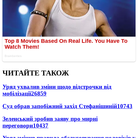
ЧИТАЙТЕ ТАКОЖ
Уряд ухвалив зміни щодо відстрочки від
мобілізації
26859
Суд обрав запобіжний захід Стефанішиній
10743
Зеленський зробив заяву про мирні
переговори
10437
Уряд змінив правила обслуговування чоловіків у