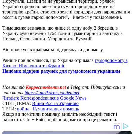
Португалії, Швеції та на українській території. Урядом
України спрощено ввезення гуманітарної допомоги на
територію країни, створено зелені коридори для нарощування
обсягів гуманітарної допомоги", - йдеться у повідомленні.
Тимошенко зазначив, що лише за одну добу, 2 березня, в
Україну було ввезено 1764 тонни гуманітарного вантажу з
Польщі, Словаччини, Угорщини та Румунії.
Він подякував країнам за підтримку та допомогу.
Раніше повідомлялося, що Україна отримала
гумодопомогу з
Китаю, Німеччини та Франції.
Нацбанк відкрив рахунок для гумдопомоги українцям
Новини від
Корреспондент.net
в Telegram. Підписуйтесь на
наш канал
https://t.me/korrespondentnet
Читайте Korrespondent.net в Google News
СПЕЦТЕМА:
Війна Росії з Україною
ТЕГИ:
война
,
Гуманитарная помощь
Якщо ви помітили помилку, виділіть необхідний текст і
натисніть Ctrl + Enter, щоб повідомити про це редакцію.