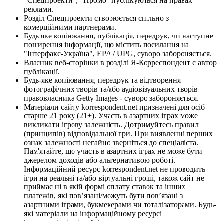
"Спецпроекти", "Промо" публікуються на правах
реклами.
Розділ Спецпроекти створюється спільно з
комерційними партнерами.
Будь яке копіювання, публікація, передрук, чи наступне
поширення інформації, що містить посилання на
"Інтерфакс-Україна", EPA / UPG, суворо забороняється.
Власник веб-сторінки в розділі Я-Корреспондент є автор
публікації.
Будь-яке копіювання, передрук та відтворення
фотографічних творів та/або аудіовізуальних творів
правовласника Getty Images - суворо забороняється.
Матеріали сайту korrespondent.net призначені для осіб
старше 21 року (21+). Участь в азартних іграх може
викликати ігрову залежність. Дотримуйтесь правил
(принципів) відповідальної гри. При виявленні перших
ознак залежності негайно зверніться до спеціаліста.
Пам'ятайте, що участь в азартних іграх не може бути
джерелом доходів або альтернативою роботі.
Інформаційний ресурс korrespondent.net не проводить
ігри на реальні та/або віртуальні гроші, також сайт не
приймає ні в якій формі оплату ставок та інших
платежів, які пов’язані/можуть бути пов’язані з
азартними іграми, букмекерами чи тоталізаторами. Будь-
які матеріали на інформаційному ресурсі