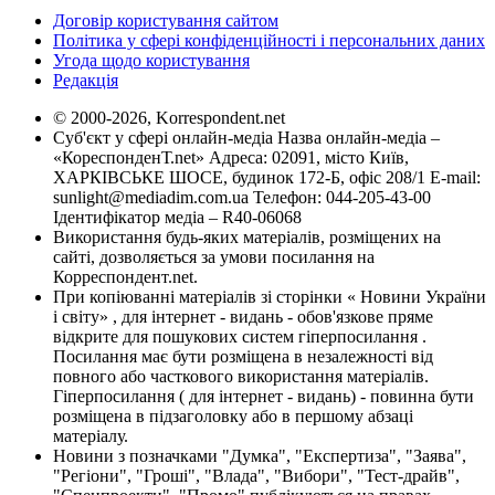
Договір користування сайтом
Політика у сфері конфіденційності і персональних даних
Угода щодо користування
Редакція
© 2000-2026, Korrespondent.net
Суб'єкт у сфері онлайн-медіа Назва онлайн-медіа –
«КореспонденТ.net» Адреса: 02091, місто Київ,
ХАРКІВСЬКЕ ШОСЕ, будинок 172-Б, офіс 208/1 E-mail:
sunlight@mediadim.com.ua
Телефон: 044-205-43-00
Ідентифікатор медіа – R40-06068
Використання будь-яких матеріалів, розміщених на
сайті, дозволяється за умови посилання на
Корреспондент.net.
При копіюванні матеріалів зі сторінки « Новини України
і світу» , для інтернет - видань - обов'язкове пряме
відкрите для пошукових систем гіперпосилання .
Посилання має бути розміщена в незалежності від
повного або часткового використання матеріалів.
Гіперпосилання ( для інтернет - видань) - повинна бути
розміщена в підзаголовку або в першому абзаці
матеріалу.
Новини з позначками "Думка", "Експертиза", "Заява",
"Регіони", "Гроші", "Влада", "Вибори", "Тест-драйв",