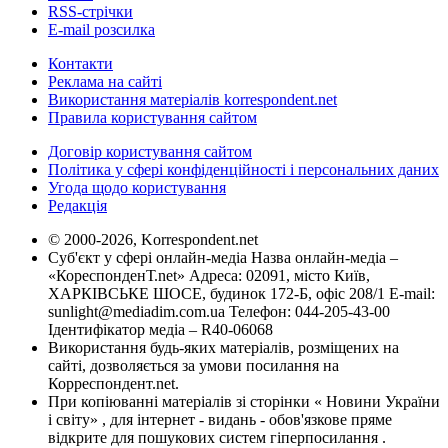
RSS-стрічки
E-mail розсилка
Контакти
Реклама на сайті
Використання матеріалів korrespondent.net
Правила користування сайтом
Договір користування сайтом
Політика у сфері конфіденційності і персональних даних
Угода щодо користування
Редакція
© 2000-2026, Korrespondent.net
Суб'єкт у сфері онлайн-медіа Назва онлайн-медіа –
«КореспонденТ.net» Адреса: 02091, місто Київ,
ХАРКІВСЬКЕ ШОСЕ, будинок 172-Б, офіс 208/1 E-mail:
sunlight@mediadim.com.ua
Телефон: 044-205-43-00
Ідентифікатор медіа – R40-06068
Використання будь-яких матеріалів, розміщених на
сайті, дозволяється за умови посилання на
Корреспондент.net.
При копіюванні матеріалів зі сторінки « Новини України
і світу» , для інтернет - видань - обов'язкове пряме
відкрите для пошукових систем гіперпосилання .