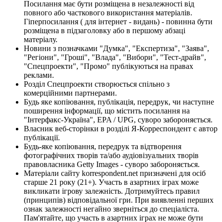
Посилання має бути розміщена в незалежності від
повного або часткового використання матеріалів.
Гіперпосилання ( для інтернет - видань) - повинна бути
розміщена в підзаголовку або в першому абзаці
матеріалу.
Новини з позначками "Думка", "Експертиза", "Заява",
"Регіони", "Гроші", "Влада", "Вибори", "Тест-драйв",
"Спецпроекти", "Промо" публікуються на правах
реклами.
Розділ Спецпроекти створюється спільно з
комерційними партнерами.
Будь яке копіювання, публікація, передрук, чи наступне
поширення інформації, що містить посилання на
"Інтерфакс-Україна", EPA / UPG, суворо забороняється.
Власник веб-сторінки в розділі Я-Корреспондент є автор
публікації.
Будь-яке копіювання, передрук та відтворення
фотографічних творів та/або аудіовізуальних творів
правовласника Getty Images - суворо забороняється.
Матеріали сайту korrespondent.net призначені для осіб
старше 21 року (21+). Участь в азартних іграх може
викликати ігрову залежність. Дотримуйтесь правил
(принципів) відповідальної гри. При виявленні перших
ознак залежності негайно зверніться до спеціаліста.
Пам'ятайте, що участь в азартних іграх не може бути