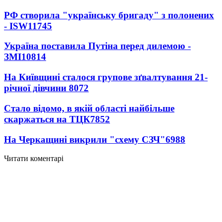
РФ створила "українську бригаду" з полонених
- ISW
11745
Україна поставила Путіна перед дилемою -
ЗМІ
10814
На Київщині сталося групове зґвалтування 21-
річної дівчини
8072
Стало відомо, в якій області найбільше
скаржаться на ТЦК
7852
На Черкащині викрили "схему СЗЧ"
6988
Читати коментарі