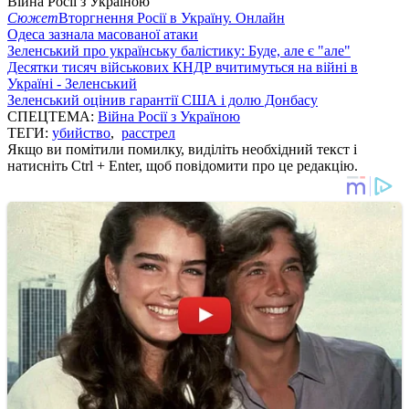
Війна Росії з Україною
Сюжет
Вторгнення Росії в Україну. Онлайн
Одеса зазнала масованої атаки
Зеленський про українську балістику: Буде, але є "але"
Десятки тисяч військових КНДР вчитимуться на війні в
Україні - Зеленський
Зеленський оцінив гарантії США і долю Донбасу
СПЕЦТЕМА:
Війна Росії з Україною
ТЕГИ:
убийство
,
расстрел
Якщо ви помітили помилку, виділіть необхідний текст і
натисніть Ctrl + Enter, щоб повідомити про це редакцію.