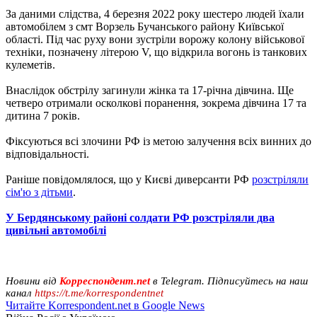
За даними слідства, 4 березня 2022 року шестеро людей їхали
автомобілем з смт Ворзель Бучанського району Київської
області. Під час руху вони зустріли ворожу колону військової
техніки, позначену літерою V, що відкрила вогонь із танкових
кулеметів.
Внаслідок обстрілу загинули жінка та 17-річна дівчина. Ще
четверо отримали осколкові поранення, зокрема дівчина 17 та
дитина 7 років.
Фіксуються всі злочини РФ із метою залучення всіх винних до
відповідальності.
Раніше повідомлялося, що у Києві диверсанти РФ
розстріляли
сім'ю з дітьми
.
У Бердянському районі солдати РФ розстріляли два
цивільні автомобілі
Новини від
Корреспондент.net
в Telegram. Підписуйтесь на наш
канал
https://t.me/korrespondentnet
Читайте Korrespondent.net в Google News