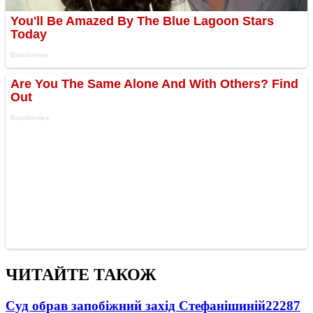
ЧИТАЙТЕ ТАКОЖ
Суд обрав запобіжний захід Стефанішиній
22287