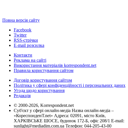
Повна версія сайту
Facebook
Twitter
RSS-стрічки
E-mail розсилка
Контакти
Реклама на сайті
Використання матеріалів korrespondent.net
Правила користування сайтом
Договір користування сайтом
Політика у сфері конфіденційності і персональних даних
Угода щодо користування
Редакція
© 2000-2026, Korrespondent.net
Суб'єкт у сфері онлайн-медіа Назва онлайн-медіа –
«КореспонденТ.net» Адреса: 02091, місто Київ,
ХАРКІВСЬКЕ ШОСЕ, будинок 172-Б, офіс 208/1 E-mail:
sunlight@mediadim.com.ua
Телефон: 044-205-43-00