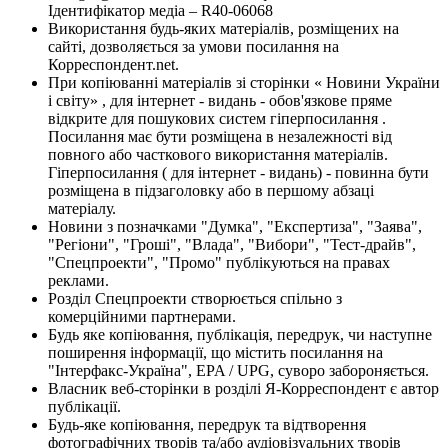
Ідентифікатор медіа – R40-06068
Використання будь-яких матеріалів, розміщених на
сайті, дозволяється за умови посилання на
Корреспондент.net.
При копіюванні матеріалів зі сторінки « Новини України
і світу» , для інтернет - видань - обов'язкове пряме
відкрите для пошукових систем гіперпосилання .
Посилання має бути розміщена в незалежності від
повного або часткового використання матеріалів.
Гіперпосилання ( для інтернет - видань) - повинна бути
розміщена в підзаголовку або в першому абзаці
матеріалу.
Новини з позначками "Думка", "Експертиза", "Заява",
"Регіони", "Гроші", "Влада", "Вибори", "Тест-драйв",
"Спецпроекти", "Промо" публікуються на правах
реклами.
Розділ Спецпроекти створюється спільно з
комерційними партнерами.
Будь яке копіювання, публікація, передрук, чи наступне
поширення інформації, що містить посилання на
"Інтерфакс-Україна", EPA / UPG, суворо забороняється.
Власник веб-сторінки в розділі Я-Корреспондент є автор
публікації.
Будь-яке копіювання, передрук та відтворення
фотографічних творів та/або аудіовізуальних творів