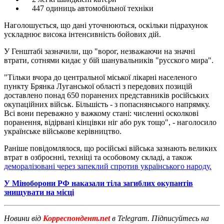
447 одиниць автомобільної техніки
Наголошується, що дані уточнюються, оскільки підрахунок
ускладнює висока інтенсивність бойових дій.
У Генштабі зазначили, що "ворог, незважаючи на значні
втрати, сотнями кидає у бій шанувальників "русского мира".
"Тільки вчора до центральної міської лікарні населеного
пункту Брянка Луганської області з передових позицій
доставлено понад 650 поранених представників російських
окупаційних військ. Більшість - з попаснянського напрямку.
Всі вони переважно у важкому стані: численні осколкові
поранення, відірвані кінцівки ніг або рук тощо", - наголосило
українське військове керівництво.
Раніше повідомлялося, що російські війська зазнають великих
втрат в озброєнні, техніці та особовому складі, а також
деморалізовані через запеклий спротив українського народу.
У Міноборони РФ наказали тіла загиблих окупантів
знищувати на місці
Новини від
Корреспондент.net
в Telegram. Підписуйтесь на