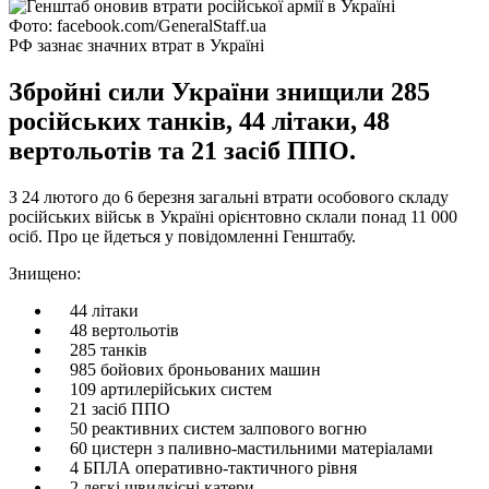
Фото: facebook.com/GeneralStaff.ua
РФ зазнає значних втрат в Україні
Збройні сили України знищили 285
російських танків, 44 літаки, 48
вертольотів та 21 засіб ППО.
З 24 лютого до 6 березня загальні втрати особового складу
російських військ в Україні орієнтовно склали понад 11 000
осіб. Про це йдеться у повідомленні Генштабу.
Знищено:
44 літаки
48 вертольотів
285 танків
985 бойових броньованих машин
109 артилерійських систем
21 засіб ППО
50 реактивних систем залпового вогню
60 цистерн з паливно-мастильними матеріалами
4 БПЛА оперативно-тактичного рівня
2 легкі швидкісні катери