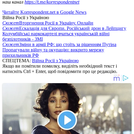
наш канал
https://t.me/korrespondentnet
Читайте Korrespondent.net в Google News
Війна Росії з Україною
Сюжет
Вторгнення Росії в Україну. Онлайн
Сюжет
Ескалація для Європи. Російський дрон в Лейпцигу
Колумбійські наркокартелі вчаться українській війні
безпілотників - ЗМІ
Сюжет
Зміни в армії РФ: що стоїть за рішенням Путіна
Пропагували війну та окупацію: викрито мережу
прихильників РФ
СПЕЦТЕМА:
Війна Росії з Україною
Якщо ви помітили помилку, виділіть необхідний текст і
натисніть Ctrl + Enter, щоб повідомити про це редакцію.