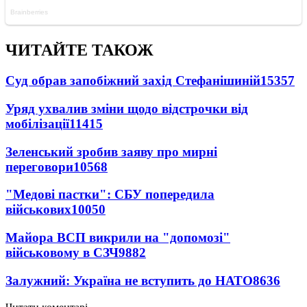
ЧИТАЙТЕ ТАКОЖ
Суд обрав запобіжний захід Стефанішиній
15357
Уряд ухвалив зміни щодо відстрочки від
мобілізації
11415
Зеленський зробив заяву про мирні
переговори
10568
"Медові пастки": СБУ попередила
військових
10050
Майора ВСП викрили на "допомозі"
військовому в СЗЧ
9882
Залужний: Україна не вступить до НАТО
8636