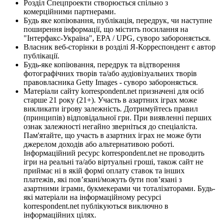
Розділ Спецпроекти створюється спільно з
комерційними партнерами.
Будь яке копіювання, публікація, передрук, чи наступне
поширення інформації, що містить посилання на
"Інтерфакс-Україна", EPA / UPG, суворо забороняється.
Власник веб-сторінки в розділі Я-Корреспондент є автор
публікації.
Будь-яке копіювання, передрук та відтворення
фотографічних творів та/або аудіовізуальних творів
правовласника Getty Images - суворо забороняється.
Матеріали сайту korrespondent.net призначені для осіб
старше 21 року (21+). Участь в азартних іграх може
викликати ігрову залежність. Дотримуйтесь правил
(принципів) відповідальної гри. При виявленні перших
ознак залежності негайно зверніться до спеціаліста.
Пам'ятайте, що участь в азартних іграх не може бути
джерелом доходів або альтернативою роботі.
Інформаційний ресурс korrespondent.net не проводить
ігри на реальні та/або віртуальні гроші, також сайт не
приймає ні в якій формі оплату ставок та інших
платежів, які пов’язані/можуть бути пов’язані з
азартними іграми, букмекерами чи тоталізаторами. Будь-
які матеріали на інформаційному ресурсі
korrespondent.net публікуються виключно в
інформаційних цілях.