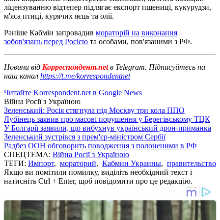
ліцензуванню відтепер підлягає експорт пшениці, кукурудзи,
м'яса птиці, курячих яєць та олії.
Раніше Кабмін запровадив
мораторій на виконання
зобов'язань перед Росією
та особами, пов'язаними з РФ.
Новини від
Корреспондент.net
в Telegram. Підписуйтесь на
наш канал
https://t.me/korrespondentnet
Читайте Korrespondent.net в Google News
Війна Росії з Україною
Зеленський: Росія стягнула під Москву три кола ППО
Лубінець заявив про масові порушення у Берегівському ТЦК
У Болгарії заявили, що вибухнув український дрон-приманка
Зеленський зустрівся з прем'єр-міністром Сербії
Радбез ООН обговорить поводження з полоненими в РФ
СПЕЦТЕМА:
Війна Росії з Україною
ТЕГИ:
Импорт
,
мораторий
,
Кабмин Украины
,
правительство
Якщо ви помітили помилку, виділіть необхідний текст і
натисніть Ctrl + Enter, щоб повідомити про це редакцію.