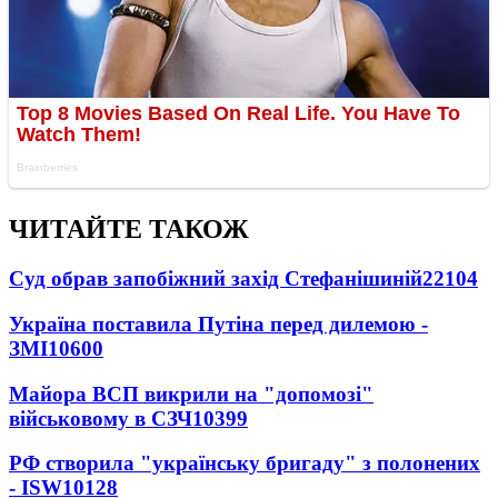
ЧИТАЙТЕ ТАКОЖ
Суд обрав запобіжний захід Стефанішиній
22104
Україна поставила Путіна перед дилемою -
ЗМІ
10600
Майора ВСП викрили на "допомозі"
військовому в СЗЧ
10399
РФ створила "українську бригаду" з полонених
- ISW
10128