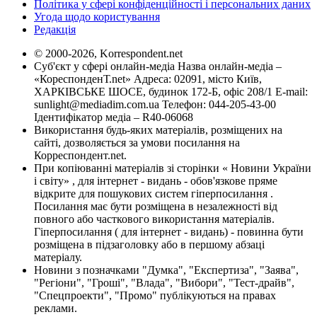
Політика у сфері конфіденційності і персональних даних
Угода щодо користування
Редакція
© 2000-2026, Korrespondent.net
Суб'єкт у сфері онлайн-медіа Назва онлайн-медіа –
«КореспонденТ.net» Адреса: 02091, місто Київ,
ХАРКІВСЬКЕ ШОСЕ, будинок 172-Б, офіс 208/1 E-mail:
sunlight@mediadim.com.ua
Телефон: 044-205-43-00
Ідентифікатор медіа – R40-06068
Використання будь-яких матеріалів, розміщених на
сайті, дозволяється за умови посилання на
Корреспондент.net.
При копіюванні матеріалів зі сторінки « Новини України
і світу» , для інтернет - видань - обов'язкове пряме
відкрите для пошукових систем гіперпосилання .
Посилання має бути розміщена в незалежності від
повного або часткового використання матеріалів.
Гіперпосилання ( для інтернет - видань) - повинна бути
розміщена в підзаголовку або в першому абзаці
матеріалу.
Новини з позначками "Думка", "Експертиза", "Заява",
"Регіони", "Гроші", "Влада", "Вибори", "Тест-драйв",
"Спецпроекти", "Промо" публікуються на правах
реклами.