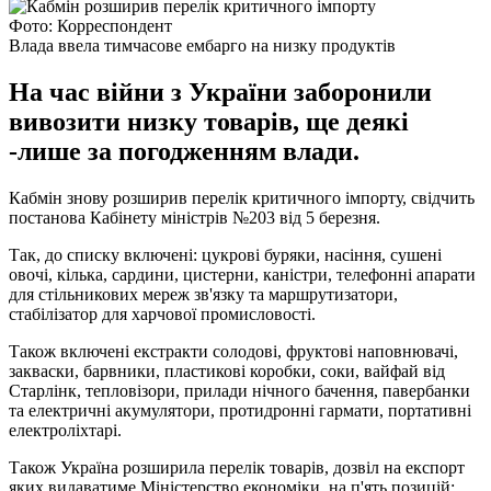
Фото: Корреспондент
Влада ввела тимчасове ембарго на низку продуктів
На час війни з України заборонили
вивозити низку товарів, ще деякі
-лише за погодженням влади.
Кабмін знову розширив перелік критичного імпорту, свідчить
постанова Кабінету міністрів №203 від 5 березня.
Так, до списку включені: цукрові буряки, насіння, сушені
овочі, кілька, сардини, цистерни, каністри, телефонні апарати
для стільникових мереж зв'язку та маршрутизатори,
стабілізатор для харчової промисловості.
Також включені екстракти солодові, фруктові наповнювачі,
закваски, барвники, пластикові коробки, соки, вайфай від
Старлінк, тепловізори, прилади нічного бачення, павербанки
та електричні акумулятори, протидронні гармати, портативні
електроліхтарі.
Також Україна розширила перелік товарів, дозвіл на експорт
яких видаватиме Міністерство економіки, на п'ять позицій: