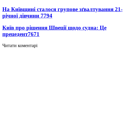
На Київщині сталося групове зґвалтування 21-
річної дівчини
7794
Київ про рішення Швеції щодо судна: Це
прецедент
7671
Читати коментарі