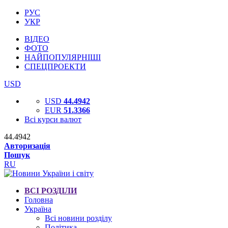
РУС
УКР
ВІДЕО
ФОТО
НАЙПОПУЛЯРНІШІ
СПЕЦПРОЕКТИ
USD
USD
44.4942
EUR
51.3366
Всі курси валют
44.4942
Авторизація
Пошук
RU
ВСІ РОЗДІЛИ
Головна
Україна
Всі новини розділу
Політика