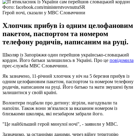
Фото: facebook.com/ministerstvovnutraSR
Герой ночі, сказали у МВС Словаччини
Хлопчик прибув із одним целофановим
пакетом, паспортом та номером
телефону родичів, написаним на руці.
Школяр із Запоріжжя один перейшов українсько-словацький
кордон. Його батьки залишились в Україні. Про це
повідомила
прес-служба МВС Словаччини.
Як зазначено, 11-річний хлопчик у ніч на 5 березня прибув із
одним целофановим пакетом, паспортом та номером телефону
родичів, написаним на руці. Його батько та мати змушені були
залишитися у своїй країні.
Волонтери подбали про дитину: зігріли, нагодували та
напоїли. Також вони зв'язалися за вказаним номером із
близькими школяра, які незабаром забрали його.
"Це найбільший герой минулої ночі", - заявили у МВС.
Зазначимо, за останніми даними, через війну територію