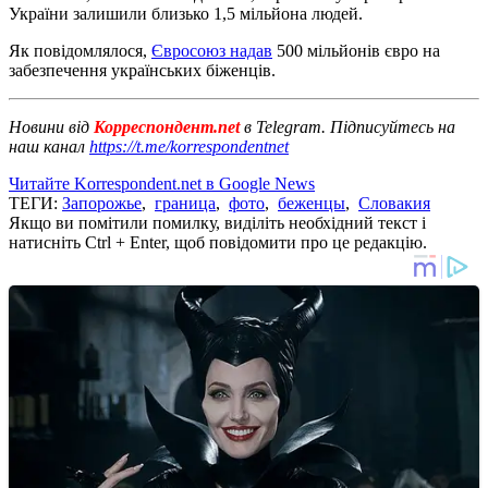
України залишили близько 1,5 мільйона людей.
Як повідомлялося,
Євросоюз надав
500 мільйонів євро на
забезпечення українських біженців.
Новини від
Корреспондент.net
в Telegram. Підписуйтесь на
наш канал
https://t.me/korrespondentnet
Читайте Korrespondent.net в Google News
ТЕГИ:
Запорожье
,
граница
,
фото
,
беженцы
,
Словакия
Якщо ви помітили помилку, виділіть необхідний текст і
натисніть Ctrl + Enter, щоб повідомити про це редакцію.