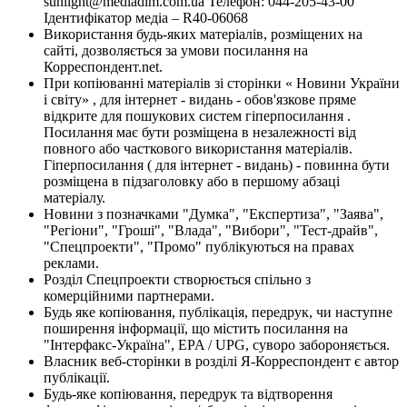
sunlight@mediadim.com.ua
Телефон: 044-205-43-00
Ідентифікатор медіа – R40-06068
Використання будь-яких матеріалів, розміщених на
сайті, дозволяється за умови посилання на
Корреспондент.net.
При копіюванні матеріалів зі сторінки « Новини України
і світу» , для інтернет - видань - обов'язкове пряме
відкрите для пошукових систем гіперпосилання .
Посилання має бути розміщена в незалежності від
повного або часткового використання матеріалів.
Гіперпосилання ( для інтернет - видань) - повинна бути
розміщена в підзаголовку або в першому абзаці
матеріалу.
Новини з позначками "Думка", "Експертиза", "Заява",
"Регіони", "Гроші", "Влада", "Вибори", "Тест-драйв",
"Спецпроекти", "Промо" публікуються на правах
реклами.
Розділ Спецпроекти створюється спільно з
комерційними партнерами.
Будь яке копіювання, публікація, передрук, чи наступне
поширення інформації, що містить посилання на
"Інтерфакс-Україна", EPA / UPG, суворо забороняється.
Власник веб-сторінки в розділі Я-Корреспондент є автор
публікації.
Будь-яке копіювання, передрук та відтворення