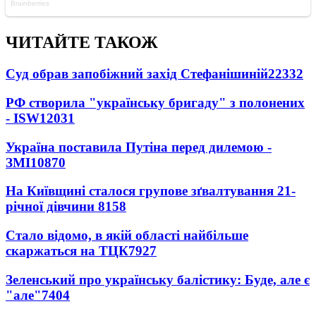
ЧИТАЙТЕ ТАКОЖ
Суд обрав запобіжний захід Стефанішиній
22332
РФ створила "українську бригаду" з полонених
- ISW
12031
Україна поставила Путіна перед дилемою -
ЗМІ
10870
На Київщині сталося групове зґвалтування 21-
річної дівчини
8158
Стало відомо, в якій області найбільше
скаржаться на ТЦК
7927
Зеленський про українську балістику: Буде, але є
"але"
7404