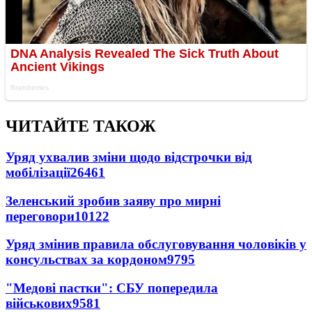
ЧИТАЙТЕ ТАКОЖ
Уряд ухвалив зміни щодо відстрочки від
мобілізації
26461
Зеленський зробив заяву про мирні
переговори
10122
Уряд змінив правила обслуговування чоловіків у
консульствах за кордоном
9795
"Медові пастки": СБУ попередила
військових
9581