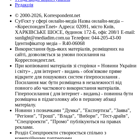
Редакція
© 2000-2026, Korrespondent.net
Суб'єкт у сфері онлайн-медіа Назва онлайн-медіа –
«КореспонденТ.net» Адреса: 02091, місто Київ,
ХАРКІВСЬКЕ ШОСЕ, будинок 172-Б, офіс 208/1 E-mail:
sunlight@mediadim.com.ua
Телефон: 044-205-43-00
Ідентифікатор медіа – R40-06068
Використання будь-яких матеріалів, розміщених на
сайті, дозволяється за умови посилання на
Корреспондент.net.
При копіюванні матеріалів зі сторінки « Новини України
і світу» , для інтернет - видань - обов'язкове пряме
відкрите для пошукових систем гіперпосилання .
Посилання має бути розміщена в незалежності від
повного або часткового використання матеріалів.
Гіперпосилання ( для інтернет - видань) - повинна бути
розміщена в підзаголовку або в першому абзаці
матеріалу.
Новини з позначками "Думка", "Експертиза", "Заява",
"Регіони", "Гроші", "Влада", "Вибори", "Тест-драйв",
"Спецпроекти", "Промо" публікуються на правах
реклами.
Розділ Спецпроекти створюється спільно з
комерційними партнерами.