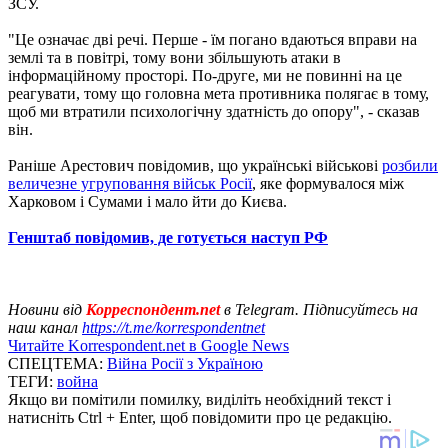
ЗСУ.
"Це означає дві речі. Перше - їм погано вдаються вправи на
землі та в повітрі, тому вони збільшують атаки в
інформаційному просторі. По-друге, ми не повинні на це
реагувати, тому що головна мета противника полягає в тому,
щоб ми втратили психологічну здатність до опору", - сказав
він.
Раніше Арестович повідомив, що українські військові
розбили
величезне угруповання військ Росії
, яке формувалося між
Харковом і Сумами і мало йти до Києва.
Генштаб повідомив, де готується наступ РФ
Новини від
Корреспондент.net
в Telegram. Підписуйтесь на
наш канал
https://t.me/korrespondentnet
Читайте Korrespondent.net в Google News
СПЕЦТЕМА:
Війна Росії з Україною
ТЕГИ:
война
Якщо ви помітили помилку, виділіть необхідний текст і
натисніть Ctrl + Enter, щоб повідомити про це редакцію.