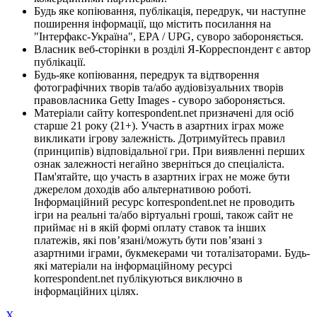
Будь яке копіювання, публікація, передрук, чи наступне
поширення інформації, що містить посилання на
"Інтерфакс-Україна", EPA / UPG, суворо забороняється.
Власник веб-сторінки в розділі Я-Корреспондент є автор
публікації.
Будь-яке копіювання, передрук та відтворення
фотографічних творів та/або аудіовізуальних творів
правовласника Getty Images - суворо забороняється.
Матеріали сайту korrespondent.net призначені для осіб
старше 21 року (21+). Участь в азартних іграх може
викликати ігрову залежність. Дотримуйтесь правил
(принципів) відповідальної гри. При виявленні перших
ознак залежності негайно зверніться до спеціаліста.
Пам'ятайте, що участь в азартних іграх не може бути
джерелом доходів або альтернативою роботі.
Інформаційний ресурс korrespondent.net не проводить
ігри на реальні та/або віртуальні гроші, також сайт не
приймає ні в якій формі оплату ставок та інших
платежів, які пов’язані/можуть бути пов’язані з
азартними іграми, букмекерами чи тоталізаторами. Будь-
які матеріали на інформаційному ресурсі
korrespondent.net публікуються виключно в
інформаційних цілях.
X