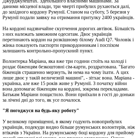
Джурджулештах. Здебільшого власними машинами. За
даними місцевої влади, три чверті прибулих рухаються далі,
до західного кордону Румунії. Станом на суботу, 5 березня у
Румунії подали заявку на отримання притулку 2400 українців.
На кордоні надзвичайне скупчення дорогих автівок. Більшість
з них належать заможним одеситам. Двоє українців
перетинають кордон на розкішному білому Audi Q7. Чоловік і
жінка показують паспорти прикордонникам і поспіхом
залишають контрольно-пропускний пункт.
Волонтерка Маріана, яка вже три години стоїть на холоді і
роздає біженцям безкоштовні сім-карти, роздратована. "Багато
біженців страшенно мерзнуть, їм нема на чому їхати. А цих
лише двоє у такій величезній машині", - зітхає вона. Маріана -
українка, але вже 15 років живе у Румунії. З початку війни
вона допомагає біженцям на кордоні, зокрема перекладами.
Батькам Маріани пощастило. Вони приїхали в гості до доньки
за лічені дні до того, як усе почалося.
"Я погоджуся на будь-яку роботу"
У великому приміщенні, в якому годують новоприбулих
українців, подекуди видно більше румунських волонтерів, ніж
втікачів з України. На румунському боці кордону для прийому