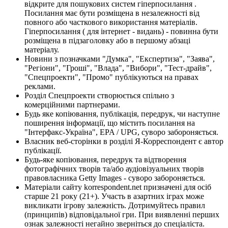
відкрите для пошукових систем гіперпосилання .
Посилання має бути розміщена в незалежності від
повного або часткового використання матеріалів.
Гіперпосилання ( для інтернет - видань) - повинна бути
розміщена в підзаголовку або в першому абзаці
матеріалу.
Новини з позначками "Думка", "Експертиза", "Заява",
"Регіони", "Гроші", "Влада", "Вибори", "Тест-драйв",
"Спецпроекти", "Промо" публікуються на правах
реклами.
Розділ Спецпроекти створюється спільно з
комерційними партнерами.
Будь яке копіювання, публікація, передрук, чи наступне
поширення інформації, що містить посилання на
"Інтерфакс-Україна", EPA / UPG, суворо забороняється.
Власник веб-сторінки в розділі Я-Корреспондент є автор
публікації.
Будь-яке копіювання, передрук та відтворення
фотографічних творів та/або аудіовізуальних творів
правовласника Getty Images - суворо забороняється.
Матеріали сайту korrespondent.net призначені для осіб
старше 21 року (21+). Участь в азартних іграх може
викликати ігрову залежність. Дотримуйтесь правил
(принципів) відповідальної гри. При виявленні перших
ознак залежності негайно зверніться до спеціаліста.