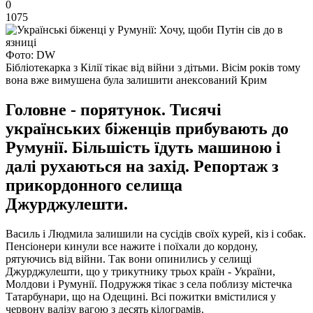
0
1075
Фото: DW
Бібліотекарка з Кілії тікає від війни з дітьми. Вісім років тому
вона вже вимушена була залишити анексований Крим
Головне - порятунок. Тисячі
українських біженців прибувають до
Румунії. Більшість їдуть машиною і
далі рухаються на захід. Репортаж з
прикордонного селища
Джурджулешти.
Василь і Людмила залишили на сусідів своїх курей, кіз і собак.
Пенсіонери кинули все нажите і поїхали до кордону,
рятуючись від війни. Так вони опинились у селищі
Джурджулешти, що у трикутнику трьох країн - України,
Молдови і Румунії. Подружжя тікає з села поблизу містечка
Татарбунари, що на Одещині. Всі пожитки вмістилися у
червону валізу вагою з десять кілограмів.