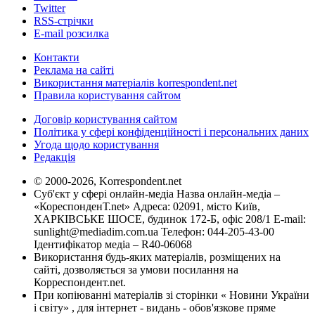
Twitter
RSS-стрічки
E-mail розсилка
Контакти
Реклама на сайті
Використання матеріалів korrespondent.net
Правила користування сайтом
Договір користування сайтом
Політика у сфері конфіденційності і персональних даних
Угода щодо користування
Редакція
© 2000-2026, Korrespondent.net
Суб'єкт у сфері онлайн-медіа Назва онлайн-медіа –
«КореспонденТ.net» Адреса: 02091, місто Київ,
ХАРКІВСЬКЕ ШОСЕ, будинок 172-Б, офіс 208/1 E-mail:
sunlight@mediadim.com.ua
Телефон: 044-205-43-00
Ідентифікатор медіа – R40-06068
Використання будь-яких матеріалів, розміщених на
сайті, дозволяється за умови посилання на
Корреспондент.net.
При копіюванні матеріалів зі сторінки « Новини України
і світу» , для інтернет - видань - обов'язкове пряме