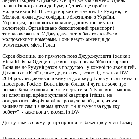
людей створені всі умови, все працює злагоджено. Однак
перш ніж потрапити до Румунії, треба ще пройти
молдовський КПП, де і утворюються черги. І в Румунії, і в
Молдові люди дуже солідарні з біженцями з України.
Українцям, що тікають від війни, допомагає чимало
волонтерів. Організовано безкоштовний транспорт і
тимчасове житло. У Джурджулештах багато автобусів з
молдовськими номерами. Вони везуть біженців до
румунського міста Галац.
Серед біженців, що прямують повз Джурджулешти і жінка з
міста Кілія на Одещині, де вона працювала бібліотекаркою.
Вона їде до Румунії разом з подругою - у кожної по двоє дітей.
Для жінки з Кілії це вже друга втеча, розповідає жінка DW.
2014 року їй довелося покинути домівку у Криму після анексії
півострова Росією. Вона ніколи більше й чути не хоче про
росіян. Більше ніколи не хоче вертатися. У Кілії вона закрила
на ключ двері щойно купленої квартири і пішла, не
оглядаючись. 46-річна жінка розлучена, їй доводиться
виживати самій з двома дітьми. "Я візьмуся за будь-яку
роботу", - каже вона у розмові з DW.
Діти у тимчасовому центрі прийняття біженців у місті Галац
Починати все з початку на новому місці буде нелегко. Адже