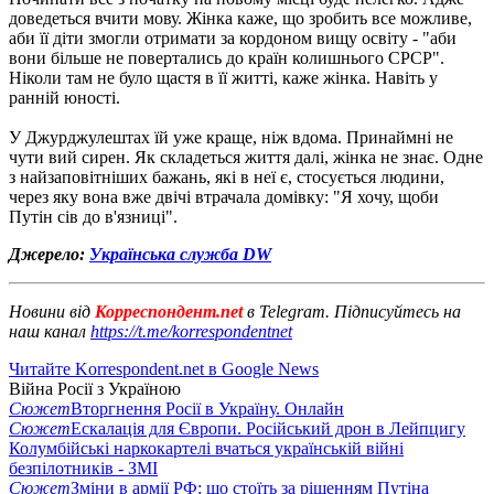
доведеться вчити мову. Жінка каже, що зробить все можливе,
аби її діти змогли отримати за кордоном вищу освіту - "аби
вони більше не повертались до країн колишнього СРСР".
Ніколи там не було щастя в її житті, каже жінка. Навіть у
ранній юності.
У Джурджулештах їй уже краще, ніж вдома. Принаймні не
чути вий сирен. Як складеться життя далі, жінка не знає. Одне
з найзаповітніших бажань, які в неї є, стосується людини,
через яку вона вже двічі втрачала домівку: "Я хочу, щоби
Путін сів до в'язниці".
Джерело:
Українська служба DW
Новини від
Корреспондент.net
в Telegram. Підписуйтесь на
наш канал
https://t.me/korrespondentnet
Читайте Korrespondent.net в Google News
Війна Росії з Україною
Сюжет
Вторгнення Росії в Україну. Онлайн
Сюжет
Ескалація для Європи. Російський дрон в Лейпцигу
Колумбійські наркокартелі вчаться українській війні
безпілотників - ЗМІ
Сюжет
Зміни в армії РФ: що стоїть за рішенням Путіна