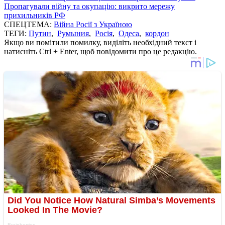
Пропагували війну та окупацію: викрито мережу
прихильників РФ
СПЕЦТЕМА:
Війна Росії з Україною
ТЕГИ:
Путин
,
Румыния
,
Росія
,
Одеса
,
кордон
Якщо ви помітили помилку, виділіть необхідний текст і
натисніть Ctrl + Enter, щоб повідомити про це редакцію.