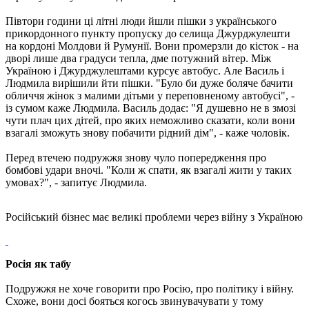
Півтори години ці літні люди йшли пішки з українського
прикордонного пункту пропуску до селища Джурджулешти
на кордоні Молдови й Румунії. Вони промерзли до кісток - на
дворі лише два градуси тепла, дме потужний вітер. Між
Україною і Джурджулештами курсує автобус. Але Василь і
Людмила вирішили йти пішки. "Було би дуже боляче бачити
обличчя жінок з малими дітьми у переповненому автобусі", -
із сумом каже Людмила. Василь додає: "Я душевно не в змозі
чути плач цих дітей, про яких неможливо сказати, коли вони
взагалі зможуть знову побачити рідний дім", - каже чоловік.
Перед втечею подружжя знову чуло попередження про
бомбові удари вночі. "Коли ж спати, як взагалі жити у таких
умовах?", - запитує Людмила.
Російський бізнес має великі проблеми через війну з Україною
Росія як табу
Подружжя не хоче говорити про Росію, про політику і війну.
Схоже, вони досі бояться когось звинувачувати у тому