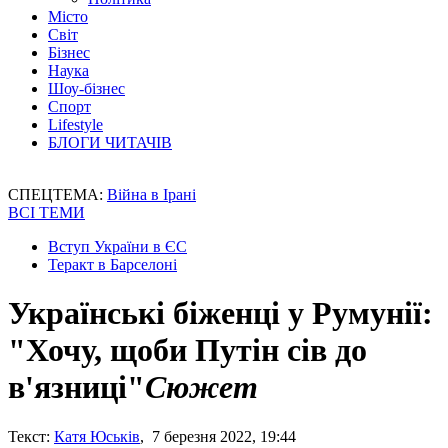
Місто
Світ
Бізнес
Наука
Шоу-бізнес
Спорт
Lifestyle
БЛОГИ ЧИТАЧІВ
СПЕЦТЕМА:
Війна в Ірані
ВСІ ТЕМИ
Вступ України в ЄС
Теракт в Барселоні
Українські біженці у Румунії:
"Хочу, щоби Путін сів до
в'язниці"
Сюжет
Текст:
Катя Юськів
, 7 березня 2022, 19:44