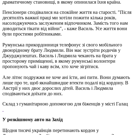
драматичному становищі, в якому опинилася їхня країна.
Пенсіонери сподівалися на спокійне життя на старості. "Після
десятиліть важкої праці ми хотіли пожити кілька років,
насолоджуючись заслуженим відпочинком. Замість того нам
доводиться тікати від війни", - каже Василь. Усе життя вони
були простими робітниками.
Румунська прикордонниця телефонує зі свого мобільного
двоюрідному брату Людмили. Він має зустріти родичів у
Джурджулештах. Василь і Людмила чекають на брата у
просторому приміщенні, в якому румунські волонтери
пропонують чай і каву всім, хто хоче зігрітися.
Але літнє подружжя не хоче ані їсти, ані пити. Вони думають
лише про те, щоб якнайшвидше втекти подалі від кордону. В
Австрії у них двоє дорослих дітей. Василь і Людмила
сподіваються доїхати до них.
Склад з гуманітарною допомогою для біженців у місті Галац
У розкішному авто на Захід
Щодня тисячі українців перетинають кордон у