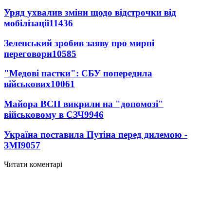
Уряд ухвалив зміни щодо відстрочки від
мобілізації
11436
Зеленський зробив заяву про мирні
переговори
10585
"Медові пастки": СБУ попередила
військових
10061
Майора ВСП викрили на "допомозі"
військовому в СЗЧ
9946
Україна поставила Путіна перед дилемою -
ЗМІ
9057
Читати коментарі