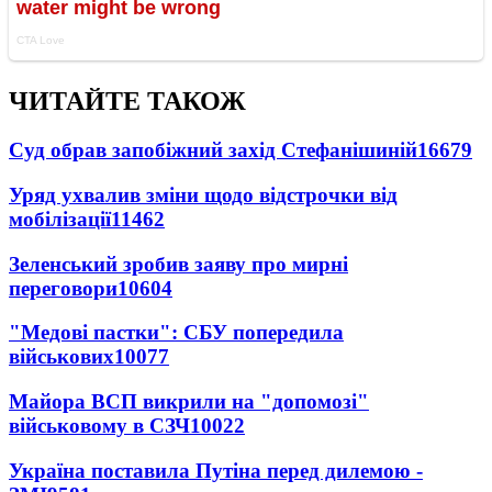
ЧИТАЙТЕ ТАКОЖ
Суд обрав запобіжний захід Стефанішиній
16679
Уряд ухвалив зміни щодо відстрочки від
мобілізації
11462
Зеленський зробив заяву про мирні
переговори
10604
"Медові пастки": СБУ попередила
військових
10077
Майора ВСП викрили на "допомозі"
військовому в СЗЧ
10022
Україна поставила Путіна перед дилемою -