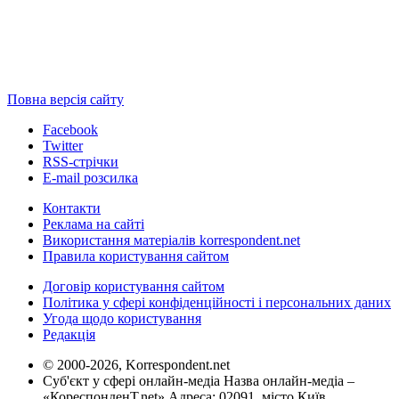
Повна версія сайту
Facebook
Twitter
RSS-стрічки
E-mail розсилка
Контакти
Реклама на сайті
Використання матеріалів korrespondent.net
Правила користування сайтом
Договір користування сайтом
Політика у сфері конфіденційності і персональних даних
Угода щодо користування
Редакція
© 2000-2026, Korrespondent.net
Суб'єкт у сфері онлайн-медіа Назва онлайн-медіа –
«КореспонденТ.net» Адреса: 02091, місто Київ,