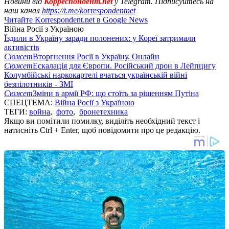
Новини від
Корреспондент.net
у Telegram. Підписуйтесь на
наш канал
https://t.me/korrespondentnet
Читайте Korrespondent.net в Google News
Війна Росії з Україною
Їздили в Україну заради полонених: у Кореї затримали
активістів
Сюжет
Вторгнення Росії в Україну. Онлайн
Сюжет
Ескалація для Європи. Російський дрон в Лейпцигу
Колумбійські наркокартелі вчаться українській війні
безпілотників - ЗМІ
Сюжет
Зміни в армії РФ: що стоїть за рішенням Путіна
СПЕЦТЕМА:
Війна Росії з Україною
ТЕГИ:
война
,
фото
,
бронетехника
Якщо ви помітили помилку, виділіть необхідний текст і
натисніть Ctrl + Enter, щоб повідомити про це редакцію.