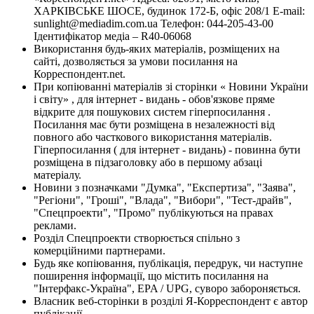
ХАРКІВСЬКЕ ШОСЕ, будинок 172-Б, офіс 208/1 E-mail:
sunlight@mediadim.com.ua
Телефон: 044-205-43-00
Ідентифікатор медіа – R40-06068
Використання будь-яких матеріалів, розміщених на
сайті, дозволяється за умови посилання на
Корреспондент.net.
При копіюванні матеріалів зі сторінки « Новини України
і світу» , для інтернет - видань - обов'язкове пряме
відкрите для пошукових систем гіперпосилання .
Посилання має бути розміщена в незалежності від
повного або часткового використання матеріалів.
Гіперпосилання ( для інтернет - видань) - повинна бути
розміщена в підзаголовку або в першому абзаці
матеріалу.
Новини з позначками "Думка", "Експертиза", "Заява",
"Регіони", "Гроші", "Влада", "Вибори", "Тест-драйв",
"Спецпроекти", "Промо" публікуються на правах
реклами.
Розділ Спецпроекти створюється спільно з
комерційними партнерами.
Будь яке копіювання, публікація, передрук, чи наступне
поширення інформації, що містить посилання на
"Інтерфакс-Україна", EPA / UPG, суворо забороняється.
Власник веб-сторінки в розділі Я-Корреспондент є автор
публікації.