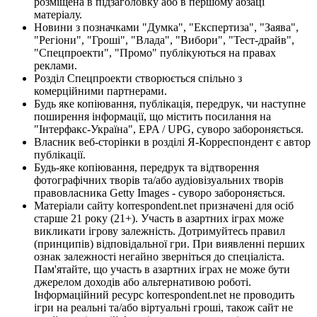
розміщена в підзаголовку або в першому абзаці
матеріалу.
Новини з позначками "Думка", "Експертиза", "Заява",
"Регіони", "Гроші", "Влада", "Вибори", "Тест-драйв",
"Спецпроекти", "Промо" публікуються на правах
реклами.
Розділ Спецпроекти створюється спільно з
комерційними партнерами.
Будь яке копіювання, публікація, передрук, чи наступне
поширення інформації, що містить посилання на
"Інтерфакс-Україна", EPA / UPG, суворо забороняється.
Власник веб-сторінки в розділі Я-Корреспондент є автор
публікації.
Будь-яке копіювання, передрук та відтворення
фотографічних творів та/або аудіовізуальних творів
правовласника Getty Images - суворо забороняється.
Матеріали сайту korrespondent.net призначені для осіб
старше 21 року (21+). Участь в азартних іграх може
викликати ігрову залежність. Дотримуйтесь правил
(принципів) відповідальної гри. При виявленні перших
ознак залежності негайно зверніться до спеціаліста.
Пам'ятайте, що участь в азартних іграх не може бути
джерелом доходів або альтернативою роботі.
Інформаційний ресурс korrespondent.net не проводить
ігри на реальні та/або віртуальні гроші, також сайт не