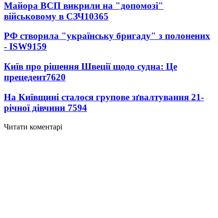
Майора ВСП викрили на "допомозі"
військовому в СЗЧ
10365
РФ створила "українську бригаду" з полонених
- ISW
9159
Київ про рішення Швеції щодо судна: Це
прецедент
7620
На Київщині сталося групове зґвалтування 21-
річної дівчини
7594
Читати коментарі