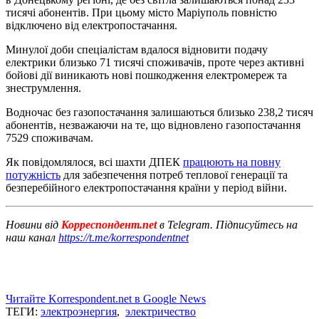
тисячі абонентів. При цьому місто Маріуполь повністю
відключено від електропостачання.
Минулої доби спеціалістам вдалося відновити подачу
електрики близько 71 тисячі споживачів, проте через активні
бойові дії виникають нові пошкодження електромереж та
знеструмлення.
Водночас без газопостачання залишаються близько 238,2 тисяч
абонентів, незважаючи на те, що відновлено газопостачання
7529 споживачам.
Як повідомлялося, всі шахти ДПЕК
працюють на повну
потужність
для забезпечення потреб теплової генерації та
безперебійного електропостачання країни у період війни.
Новини від
Корреспондент.net
в Telegram. Підписуйтесь на
наш канал
https://t.me/korrespondentnet
Читайте Korrespondent.net в Google News
ТЕГИ:
электроэнергия
,
электричество