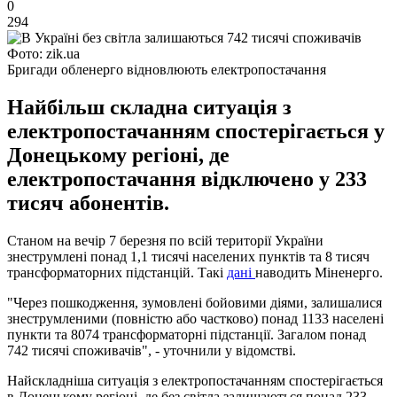
0
294
Фото: zik.ua
Бригади обленерго відновлюють електропостачання
Найбільш складна ситуація з
електропостачанням спостерігається у
Донецькому регіоні, де
електропостачання відключено у 233
тисяч абонентів.
Станом на вечір 7 березня по всій території України
знеструмлені понад 1,1 тисячі населених пунктів та 8 тисяч
трансформаторних підстанцій. Такі
дані
наводить Міненерго.
"Через пошкодження, зумовлені бойовими діями, залишалися
знеструмленими (повністю або частково) понад 1133 населені
пункти та 8074 трансформаторні підстанції. Загалом понад
742 тисячі споживачів", - уточнили у відомстві.
Найскладніша ситуація з електропостачанням спостерігається
в Донецькому регіоні, де без світла залишаються понад 233