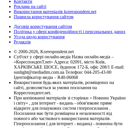
Контакти
Реклама на сайті
Використання матеріалів korrespondent.net
Правила користування сайтом
Договір користування сайтом
Політика у сфері конфіденційності і персональних даних
Угода щодо користування
Редакція
© 2000-2026, Korrespondent.net
Суб'єкт у сфері онлайн-медіа Назва онлайн-медіа –
«КореспонденТ.net» Адреса: 02091, місто Київ,
ХАРКІВСЬКЕ ШОСЕ, будинок 172-Б, офіс 208/1 E-mail:
sunlight@mediadim.com.ua
Телефон: 044-205-43-00
Ідентифікатор медіа – R40-06068
Використання будь-яких матеріалів, розміщених на
сайті, дозволяється за умови посилання на
Корреспондент.net.
При копіюванні матеріалів зі сторінки « Новини України
і світу» , для інтернет - видань - обов'язкове пряме
відкрите для пошукових систем гіперпосилання .
Посилання має бути розміщена в незалежності від
повного або часткового використання матеріалів.
Гіперпосилання ( для інтернет - видань) - повинна бути