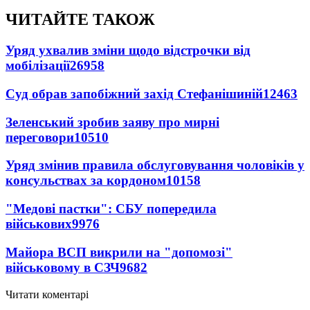
ЧИТАЙТЕ ТАКОЖ
Уряд ухвалив зміни щодо відстрочки від
мобілізації
26958
Суд обрав запобіжний захід Стефанішиній
12463
Зеленський зробив заяву про мирні
переговори
10510
Уряд змінив правила обслуговування чоловіків у
консульствах за кордоном
10158
"Медові пастки": СБУ попередила
військових
9976
Майора ВСП викрили на "допомозі"
військовому в СЗЧ
9682
Читати коментарі