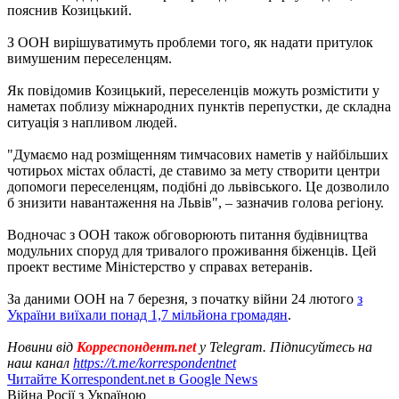
пояснив Козицький.
З ООН вирішуватимуть проблеми того, як надати притулок
вимушеним переселенцям.
Як повідомив Козицький, переселенців можуть розмістити у
наметах поблизу міжнародних пунктів перепустки, де складна
ситуація з напливом людей.
"Думаємо над розміщенням тимчасових наметів у найбільших
чотирьох містах області, де ставимо за мету створити центри
допомоги переселенцям, подібні до львівського. Це дозволило
б знизити навантаження на Львів", – зазначив голова регіону.
Водночас з ООН також обговорюють питання будівництва
модульних споруд для тривалого проживання біженців. Цей
проект вестиме Міністерство у справах ветеранів.
За даними ООН на 7 березня, з початку війни 24 лютого
з
України виїхали понад 1,7 мільйона громадян
.
Новини від
Корреспондент.net
у Telegram. Підписуйтесь на
наш канал
https://t.me/korrespondentnet
Читайте Korrespondent.net в Google News
Війна Росії з Україною