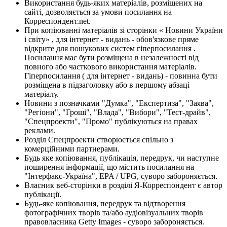
Використання будь-яких матеріалів, розміщених на
сайті, дозволяється за умови посилання на
Корреспондент.net.
При копіюванні матеріалів зі сторінки « Новини України
і світу» , для інтернет - видань - обов'язкове пряме
відкрите для пошукових систем гіперпосилання .
Посилання має бути розміщена в незалежності від
повного або часткового використання матеріалів.
Гіперпосилання ( для інтернет - видань) - повинна бути
розміщена в підзаголовку або в першому абзаці
матеріалу.
Новини з позначками "Думка", "Експертиза", "Заява",
"Регіони", "Гроші", "Влада", "Вибори", "Тест-драйв",
"Спецпроекти", "Промо" публікуються на правах
реклами.
Розділ Спецпроекти створюється спільно з
комерційними партнерами.
Будь яке копіювання, публікація, передрук, чи наступне
поширення інформації, що містить посилання на
"Інтерфакс-Україна", EPA / UPG, суворо забороняється.
Власник веб-сторінки в розділі Я-Корреспондент є автор
публікації.
Будь-яке копіювання, передрук та відтворення
фотографічних творів та/або аудіовізуальних творів
правовласника Getty Images - суворо забороняється.