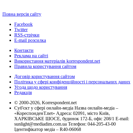
Повна версія сайту
Facebook
Twitter
RSS-стрічки
E-mail розсилка
Контакти
Реклама на сайті
Використання матеріалів korrespondent.net
Правила користування сайтом
Договір користування сайтом
Політика у сфері конфіденційності і персональних даних
Угода щодо користування
Редакція
© 2000-2026, Korrespondent.net
Суб'єкт у сфері онлайн-медіа Назва онлайн-медіа –
«КореспонденТ.net» Адреса: 02091, місто Київ,
ХАРКІВСЬКЕ ШОСЕ, будинок 172-Б, офіс 208/1 E-mail:
sunlight@mediadim.com.ua
Телефон: 044-205-43-00
Ідентифікатор медіа – R40-06068