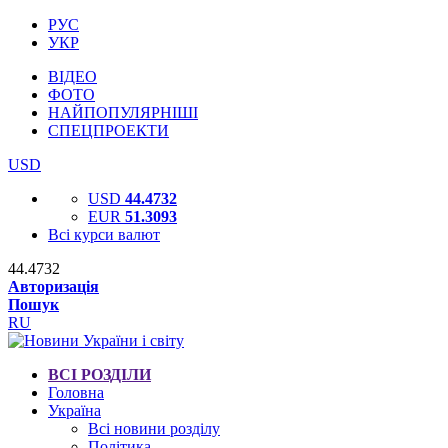
РУС
УКР
ВІДЕО
ФОТО
НАЙПОПУЛЯРНІШІ
СПЕЦПРОЕКТИ
USD
USD
44.4732
EUR
51.3093
Всі курси валют
44.4732
Авторизація
Пошук
RU
ВСІ РОЗДІЛИ
Головна
Україна
Всі новини розділу
Політика