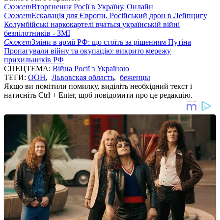
Сюжет
Вторгнення Росії в Україну. Онлайн
Сюжет
Ескалація для Європи. Російський дрон в Лейпцигу
Колумбійські наркокартелі вчаться українській війні
безпілотників - ЗМІ
Сюжет
Зміни в армії РФ: що стоїть за рішенням Путіна
Пропагували війну та окупацію: викрито мережу
прихильників РФ
СПЕЦТЕМА:
Війна Росії з Україною
ТЕГИ:
ООН
,
Львовская область
,
беженцы
Якщо ви помітили помилку, виділіть необхідний текст і
натисніть Ctrl + Enter, щоб повідомити про це редакцію.