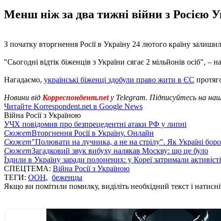
Менш ніж за два тижні війни з Росією У
З початку вторгнення Росії в Україну 24 лютого країну залиши
"Сьогодні відтік біженців з України сягає 2 мільйонів осіб", – н
Нагадаємо,
українські біженці здобули право жити в ЄС
протяго
Новини від
Корреспондент.net
у Telegram. Підписуйтесь на на
Читайте Korrespondent.net в Google News
Війна Росії з Україною
УЧХ повідомив про безпрецедентні атаки РФ у липні
Сюжет
Вторгнення Росії в Україну. Онлайн
Сюжет
"Полювати на лучника, а не на стрілу". Як Україні бор
Сюжет
Загадковий звук вибуху налякав Москву: що це було
Їздили в Україну заради полонених: у Кореї затримали активіст
СПЕЦТЕМА:
Війна Росії з Україною
ТЕГИ:
ООН
,
беженцы
Якщо ви помітили помилку, виділіть необхідний текст і натисніт