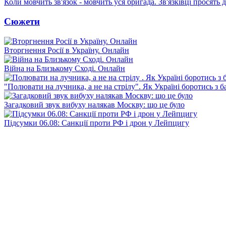
Коли мовчить зв'язок - мовчить уся бригада. Зв'язківці просять
Сюжети
Вторгнення Росії в Україну. Онлайн
Війна на Близькому Сході. Онлайн
"Полювати на лучника, а не на стрілу". Як Україні боротись з 
Загадковий звук вибуху налякав Москву: що це було
Підсумки 06.08: Санкції проти РФ і дрон у Лейпцигу