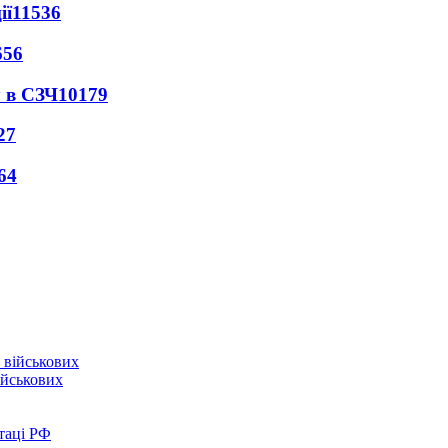
ії
11536
656
 в СЗЧ
10179
27
64
ійськових
таці РФ