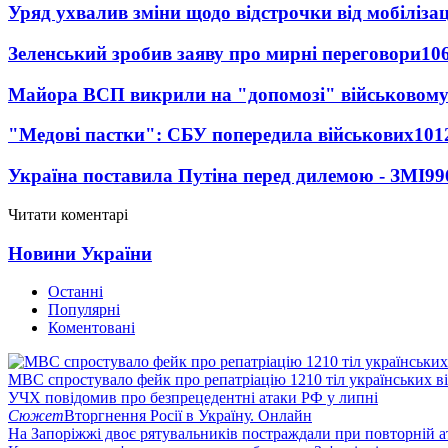
Уряд ухвалив зміни щодо відстрочки від мобілізац
Зеленський зробив заяву про мирні переговори
10
Майора ВСП викрили на "допомозі" військовому
"Медові пастки": СБУ попередила військових
101
Україна поставила Путіна перед дилемою - ЗМІ
99
Читати коментарі
Новини України
Останні
Популярні
Коментовані
МВС спростувало фейк про репатріацію 1210 тіл українських в
УЧХ повідомив про безпрецедентні атаки РФ у липні
Сюжет
Вторгнення Росії в Україну. Онлайн
На Запоріжжі двоє рятувальників постраждали при повторній а