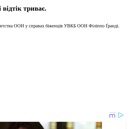
 відтік триває.
Агентства ООН у справах біженців УВКБ ООН Філіппо Ґранді.