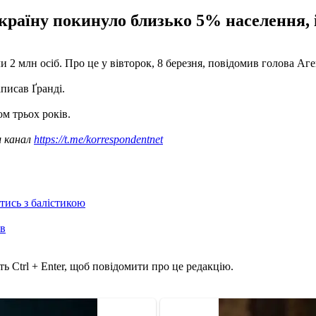
країну покинуло близько 5% населення, і
ли 2 млн осіб. Про це у вівторок, 8 березня, повідомив голова 
аписав Ґранді.
м трьох років.
ш канал
https://t.me/korrespondentnet
отись з балістикою
ів
ь Ctrl + Enter, щоб повідомити про це редакцію.