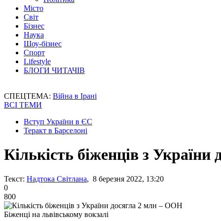
Місто
Світ
Бізнес
Наука
Шоу-бізнес
Спорт
Lifestyle
БЛОГИ ЧИТАЧІВ
СПЕЦТЕМА:
Війна в Ірані
ВСІ ТЕМИ
Вступ України в ЄС
Теракт в Барселоні
Кількість біженців з України
Текст:
Надтока Світлана
, 8 березня 2022, 13:20
0
800
Біженці на львівському вокзалі