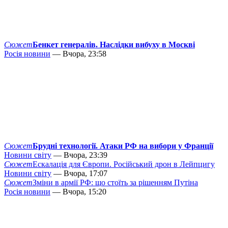
Сюжет
Бенкет генералів. Наслідки вибуху в Москві
Росія новини
— Вчора, 23:58
Сюжет
Брудні технології. Атаки РФ на вибори у Франції
Новини світу
— Вчора, 23:39
Сюжет
Ескалація для Європи. Російський дрон в Лейпцигу
Новини світу
— Вчора, 17:07
Сюжет
Зміни в армії РФ: що стоїть за рішенням Путіна
Росія новини
— Вчора, 15:20