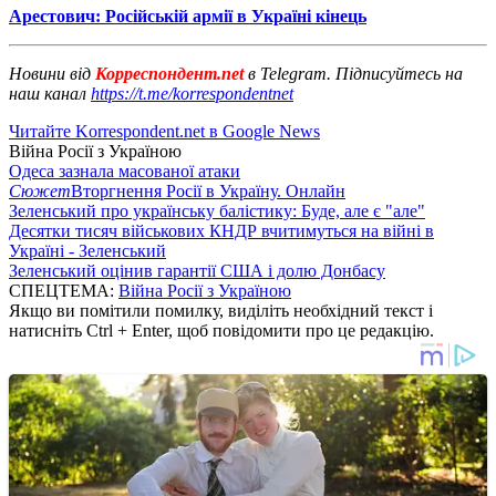
Арестович: Російській армії в Україні кінець
Новини від
Корреспондент.net
в Telegram. Підписуйтесь на
наш канал
https://t.me/korrespondentnet
Читайте Korrespondent.net в Google News
Війна Росії з Україною
Одеса зазнала масованої атаки
Сюжет
Вторгнення Росії в Україну. Онлайн
Зеленський про українську балістику: Буде, але є "але"
Десятки тисяч військових КНДР вчитимуться на війні в
Україні - Зеленський
Зеленський оцінив гарантії США і долю Донбасу
СПЕЦТЕМА:
Війна Росії з Україною
Якщо ви помітили помилку, виділіть необхідний текст і
натисніть Ctrl + Enter, щоб повідомити про це редакцію.