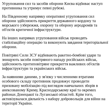
Угруповання сил та засобів оборони Києва відбиває наступ
противника та утримує певні рубежі.
На Південному напрямку оперативні угруповання сил
оборони здійснюють прикриття державного кордону та
морського узбережжя, охорону та оборону аеродромів та
об'єктів критичної інфраструктури.
На інших напрямах угруповання військ проводять
стабілізаційну операцію та виконують завдання територіальної
оборони.
Повітряні Сили ЗСУ відбивають ракетно-бомбові удари та
знищують засоби повітряного нападу російських військ,
здійснюють протиповітряне прикриття важливих об'єктів
інфраструктури та українських військ.
За наявними даними, у зв'язку з численними втратами
особового складу противник продовжує проводити
приховану мобілізацію під виглядом навчальних зборів в
анексованому Криму, Краснодарському краї та окремих
районах Донецької та Луганської областей. Крім того,
активізувалася діяльність з набору добровольців для війни на
території України.