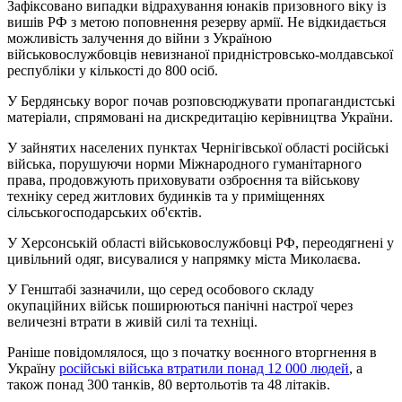
Зафіксовано випадки відрахування юнаків призовного віку із
вишів РФ з метою поповнення резерву армії. Не відкидається
можливість залучення до війни з Україною
військовослужбовців невизнаної придністровсько-молдавської
республіки у кількості до 800 осіб.
У Бердянську ворог почав розповсюджувати пропагандистські
матеріали, спрямовані на дискредитацію керівництва України.
У зайнятих населених пунктах Чернігівської області російські
війська, порушуючи норми Міжнародного гуманітарного
права, продовжують приховувати озброєння та військову
техніку серед житлових будинків та у приміщеннях
сільськогосподарських об'єктів.
У Херсонській області військовослужбовці РФ, переодягнені у
цивільний одяг, висувалися у напрямку міста Миколаєва.
У Генштабі зазначили, що серед особового складу
окупаційних військ поширюються панічні настрої через
величезні втрати в живій силі та техніці.
Раніше повідомлялося, що з початку воєнного вторгнення в
Україну
російські війська втратили понад 12 000 людей
, а
також понад 300 танків, 80 вертольотів та 48 літаків.