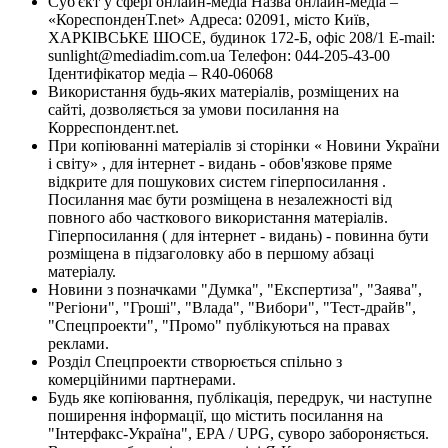
Суб'єкт у сфері онлайн-медіа Назва онлайн-медіа –
«КореспонденТ.net» Адреса: 02091, місто Київ,
ХАРКІВСЬКЕ ШОСЕ, будинок 172-Б, офіс 208/1 E-mail:
sunlight@mediadim.com.ua
Телефон: 044-205-43-00
Ідентифікатор медіа – R40-06068
Використання будь-яких матеріалів, розміщених на
сайті, дозволяється за умови посилання на
Корреспондент.net.
При копіюванні матеріалів зі сторінки « Новини України
і світу» , для інтернет - видань - обов'язкове пряме
відкрите для пошукових систем гіперпосилання .
Посилання має бути розміщена в незалежності від
повного або часткового використання матеріалів.
Гіперпосилання ( для інтернет - видань) - повинна бути
розміщена в підзаголовку або в першому абзаці
матеріалу.
Новини з позначками "Думка", "Експертиза", "Заява",
"Регіони", "Гроші", "Влада", "Вибори", "Тест-драйв",
"Спецпроекти", "Промо" публікуються на правах
реклами.
Розділ Спецпроекти створюється спільно з
комерційними партнерами.
Будь яке копіювання, публікація, передрук, чи наступне
поширення інформації, що містить посилання на
"Інтерфакс-Україна", EPA / UPG, суворо забороняється.