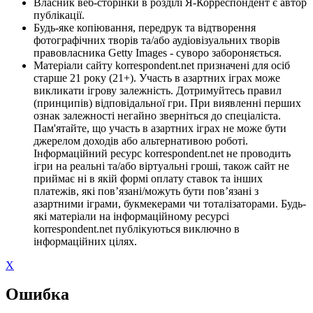
Власник веб-сторінки в розділі Я-Корреспондент є автор
публікації.
Будь-яке копіювання, передрук та відтворення
фотографічних творів та/або аудіовізуальних творів
правовласника Getty Images - суворо забороняється.
Матеріали сайту korrespondent.net призначені для осіб
старше 21 року (21+). Участь в азартних іграх може
викликати ігрову залежність. Дотримуйтесь правил
(принципів) відповідальної гри. При виявленні перших
ознак залежності негайно зверніться до спеціаліста.
Пам'ятайте, що участь в азартних іграх не може бути
джерелом доходів або альтернативою роботі.
Інформаційний ресурс korrespondent.net не проводить
ігри на реальні та/або віртуальні гроші, також сайт не
приймає ні в якій формі оплату ставок та інших
платежів, які пов’язані/можуть бути пов’язані з
азартними іграми, букмекерами чи тоталізаторами. Будь-
які матеріали на інформаційному ресурсі
korrespondent.net публікуються виключно в
інформаційних цілях.
X
Ошибка