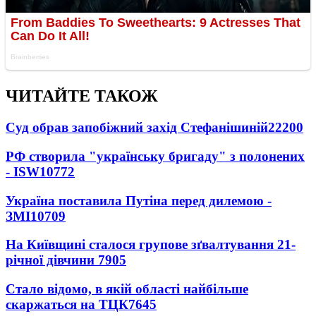
ЧИТАЙТЕ ТАКОЖ
Суд обрав запобіжний захід Стефанішиній
22200
РФ створила "українську бригаду" з полонених
- ISW
10772
Україна поставила Путіна перед дилемою -
ЗМІ
10709
На Київщині сталося групове зґвалтування 21-
річної дівчини
7905
Стало відомо, в якій області найбільше
скаржаться на ТЦК
7645