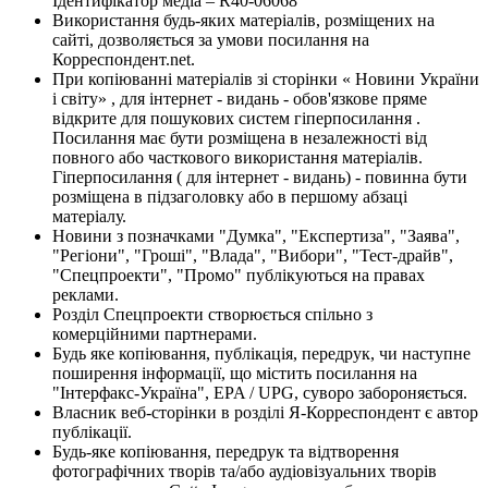
Ідентифікатор медіа – R40-06068
Використання будь-яких матеріалів, розміщених на
сайті, дозволяється за умови посилання на
Корреспондент.net.
При копіюванні матеріалів зі сторінки « Новини України
і світу» , для інтернет - видань - обов'язкове пряме
відкрите для пошукових систем гіперпосилання .
Посилання має бути розміщена в незалежності від
повного або часткового використання матеріалів.
Гіперпосилання ( для інтернет - видань) - повинна бути
розміщена в підзаголовку або в першому абзаці
матеріалу.
Новини з позначками "Думка", "Експертиза", "Заява",
"Регіони", "Гроші", "Влада", "Вибори", "Тест-драйв",
"Спецпроекти", "Промо" публікуються на правах
реклами.
Розділ Спецпроекти створюється спільно з
комерційними партнерами.
Будь яке копіювання, публікація, передрук, чи наступне
поширення інформації, що містить посилання на
"Інтерфакс-Україна", EPA / UPG, суворо забороняється.
Власник веб-сторінки в розділі Я-Корреспондент є автор
публікації.
Будь-яке копіювання, передрук та відтворення
фотографічних творів та/або аудіовізуальних творів