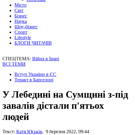
Місто
Світ
Бізнес
Наука
Шоу-бізнес
Спорт
Lifestyle
БЛОГИ ЧИТАЧІВ
СПЕЦТЕМА:
Війна в Ірані
ВСІ ТЕМИ
Вступ України в ЄС
Теракт в Барселоні
У Лебедині на Сумщині з-під
завалів дістали п'ятьох
людей
Текст:
Катя Юськів
, 9 березня 2022, 09:44