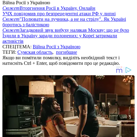
Війна Росії з Україною
Сюжет
Вторгнення Росії в Україну. Онлайн
УЧХ повідомив про безпрецедентні атаки РФ у липні
Сюжет
"Полювати на лучника, а не на стрілу". Як Україні
боротись з балістикою
Сюжет
Загадковий звук вибуху налякав Москву: що це було
Їздили в Україну заради полонених: у Кореї затримали
активістів
СПЕЦТЕМА:
Війна Росії з Україною
ТЕГИ:
Сумская область
,
погибшие
Якщо ви помітили помилку, виділіть необхідний текст і
натисніть Ctrl + Enter, щоб повідомити про це редакцію.