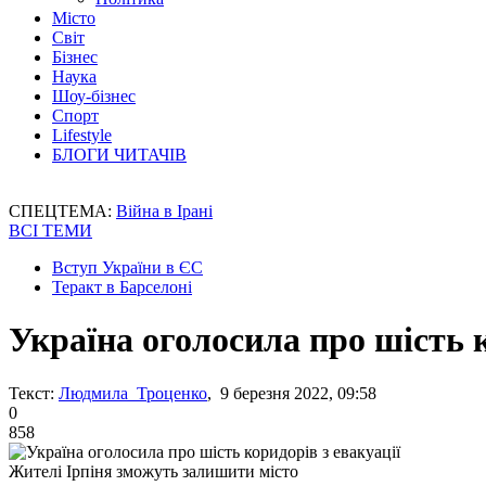
Місто
Світ
Бізнес
Наука
Шоу-бізнес
Спорт
Lifestyle
БЛОГИ ЧИТАЧІВ
СПЕЦТЕМА:
Війна в Ірані
ВСІ ТЕМИ
Вступ України в ЄС
Теракт в Барселоні
Україна оголосила про шість к
Текст:
Людмила Троценко
, 9 березня 2022, 09:58
0
858
Жителі Ірпіня зможуть залишити місто