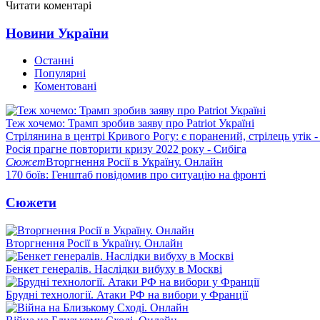
Читати коментарі
Новини України
Останні
Популярні
Коментовані
Теж хочемо: Трамп зробив заяву про Patriot Україні
Стрілянина в центрі Кривого Рогу: є поранений, стрілець утік -
Росія прагне повторити кризу 2022 року - Сибіга
Сюжет
Вторгнення Росії в Україну. Онлайн
170 боїв: Генштаб повідомив про ситуацію на фронті
Сюжети
Вторгнення Росії в Україну. Онлайн
Бенкет генералів. Наслідки вибуху в Москві
Брудні технології. Атаки РФ на вибори у Франції