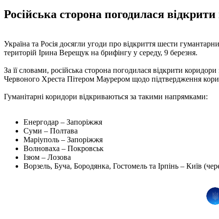
Російська сторона погодилася відкрит
Україна та Росія досягли угоди про відкриття шести гумантарни
територій Ірина Верещук на брифінгу у середу, 9 березня.
За її словами, російська сторона погодилася відкрити коридо
Червоного Хреста Пітером Маурером щодо підтвердження коридо
Гуманітарні коридори відкриваються за такими напрямками:
Енергодар – Запоріжжя
Суми – Полтава
Маріуполь – Запоріжжя
Волноваха – Покровськ
Ізюм – Лозова
Ворзель, Буча, Бородянка, Гостомель та Ірпінь – Київ (чер