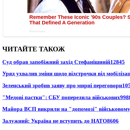
ЧИТАЙТЕ ТАКОЖ
Суд обрав запобіжний захід Стефанішиній
12845
Уряд ухвалив зміни щодо відстрочки від мобілізац
Зеленський зробив заяву про мирні переговори
10
"Медові пастки": СБУ попередила військових
998
Майора ВСП викрили на "допомозі" військовому
Залужний: Україна не вступить до НАТО
8606