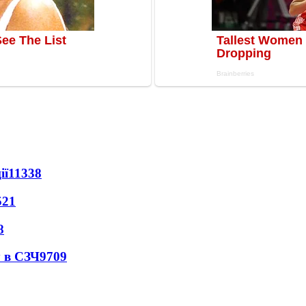
ії
11338
521
8
 в СЗЧ
9709