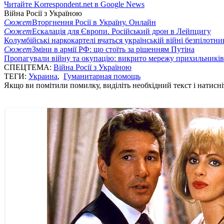
Читайте Korrespondent.net в Google News
Війна Росії з Україною
Сюжет
Вторгнення Росії в Україну. Онлайн
Сюжет
Ескалація для Європи. Російський дрон в Лейпцигу
Колумбійські наркокартелі вчаться українській війні безпілотни
Сюжет
Зміни в армії РФ: що стоїть за рішенням Путіна
Пропагували війну та окупацію: викрито мережу прихильникі
СПЕЦТЕМА:
Війна Росії з Україною
ТЕГИ:
Украина
,
Гуманитарная помощь
Якщо ви помітили помилку, виділіть необхідний текст і натисніт