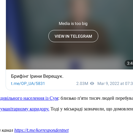
 цивільного населення із Сум
: близько п'яти тисяч людей перебув
гуманітарному коридору.
Тоді у міськраді зазначили, що домовле
ш канал
https://t.me/korrespondentnet