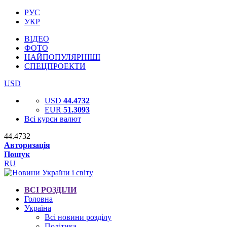
РУС
УКР
ВІДЕО
ФОТО
НАЙПОПУЛЯРНІШІ
СПЕЦПРОЕКТИ
USD
USD
44.4732
EUR
51.3093
Всі курси валют
44.4732
Авторизація
Пошук
RU
ВСІ РОЗДІЛИ
Головна
Україна
Всі новини розділу
Політика