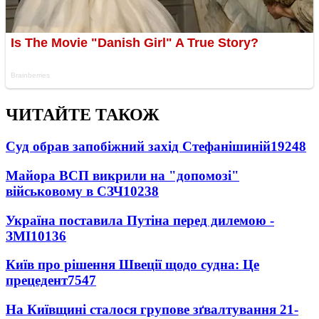
ЧИТАЙТЕ ТАКОЖ
Суд обрав запобіжний захід Стефанішиній
19248
Майора ВСП викрили на "допомозі"
військовому в СЗЧ
10238
Україна поставила Путіна перед дилемою -
ЗМІ
10136
Київ про рішення Швеції щодо судна: Це
прецедент
7547
На Київщині сталося групове зґвалтування 21-