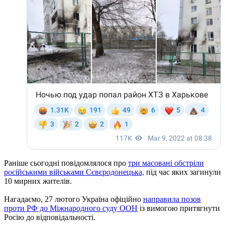
Раніше сьогодні повідомлялося про
три масовані обстріли
російськими військами Сєвєродонецька,
під час яких загинули
10 мирних жителів.
Нагадаємо, 27 лютого Україна офіційно
направила позов
проти РФ до Міжнародного суду ООН
із вимогою притягнути
Росію до відповідальності.