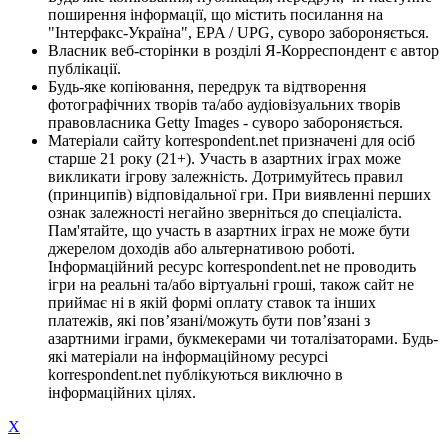
поширення інформації, що містить посилання на
"Інтерфакс-Україна", EPA / UPG, суворо забороняється.
Власник веб-сторінки в розділі Я-Корреспондент є автор
публікації.
Будь-яке копіювання, передрук та відтворення
фотографічних творів та/або аудіовізуальних творів
правовласника Getty Images - суворо забороняється.
Матеріали сайту korrespondent.net призначені для осіб
старше 21 року (21+). Участь в азартних іграх може
викликати ігрову залежність. Дотримуйтесь правил
(принципів) відповідальної гри. При виявленні перших
ознак залежності негайно зверніться до спеціаліста.
Пам'ятайте, що участь в азартних іграх не може бути
джерелом доходів або альтернативою роботі.
Інформаційний ресурс korrespondent.net не проводить
ігри на реальні та/або віртуальні гроші, також сайт не
приймає ні в якій формі оплату ставок та інших
платежів, які пов’язані/можуть бути пов’язані з
азартними іграми, букмекерами чи тоталізаторами. Будь-
які матеріали на інформаційному ресурсі
korrespondent.net публікуються виключно в
інформаційних цілях.
X