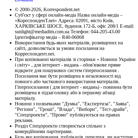
© 2000-2026, Korrespondent.net
Суб'єкт у сфері онлайн-медіа Назва онлайн-медіа –
«КореспонденТ.net» Адреса: 02091, місто Київ,
ХАРКІВСЬКЕ ШОСЕ, будинок 172-Б, офіс 208/1 E-mail:
sunlight@mediadim.com.ua
Телефон: 044-205-43-00
Ідентифікатор медіа – R40-06068
Використання будь-яких матеріалів, розміщених на
сайті, дозволяється за умови посилання на
Корреспондент.net.
При копіюванні матеріалів зі сторінки « Новини України
і світу» , для інтернет - видань - обов'язкове пряме
відкрите для пошукових систем гіперпосилання .
Посилання має бути розміщена в незалежності від
повного або часткового використання матеріалів.
Гіперпосилання ( для інтернет - видань) - повинна бути
розміщена в підзаголовку або в першому абзаці
матеріалу.
Новини з позначками "Думка", "Експертиза", "Заява",
"Регіони", "Гроші", "Влада", "Вибори", "Тест-драйв",
"Спецпроекти", "Промо" публікуються на правах
реклами.
Розділ Спецпроекти створюється спільно з
комерційними партнерами.
Будь яке копіювання, публікація, передрук, чи наступне