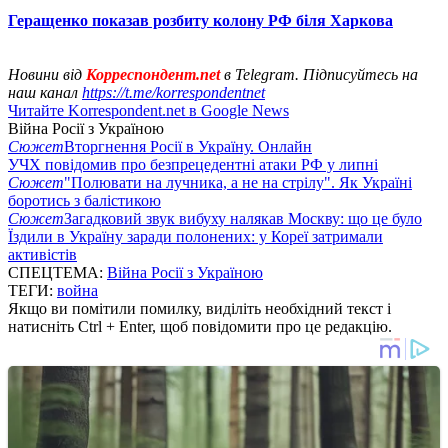
Геращенко показав розбиту колону РФ біля Харкова
Новини від
Корреспондент.net
в Telegram. Підписуйтесь на
наш канал
https://t.me/korrespondentnet
Читайте Korrespondent.net в Google News
Війна Росії з Україною
Сюжет
Вторгнення Росії в Україну. Онлайн
УЧХ повідомив про безпрецедентні атаки РФ у липні
Сюжет
"Полювати на лучника, а не на стрілу". Як Україні
боротись з балістикою
Сюжет
Загадковий звук вибуху налякав Москву: що це було
Їздили в Україну заради полонених: у Кореї затримали
активістів
СПЕЦТЕМА:
Війна Росії з Україною
ТЕГИ:
война
Якщо ви помітили помилку, виділіть необхідний текст і
натисніть Ctrl + Enter, щоб повідомити про це редакцію.