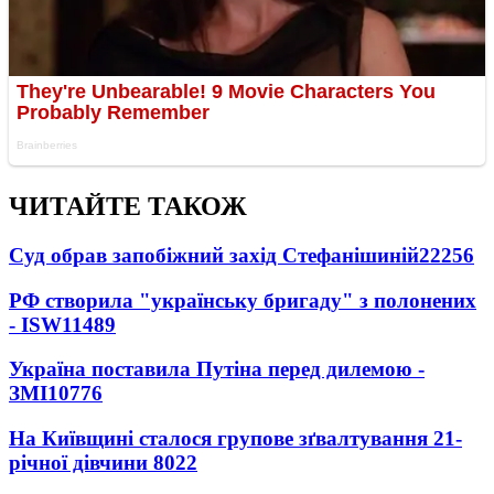
ЧИТАЙТЕ ТАКОЖ
Суд обрав запобіжний захід Стефанішиній
22256
РФ створила "українську бригаду" з полонених
- ISW
11489
Україна поставила Путіна перед дилемою -
ЗМІ
10776
На Київщині сталося групове зґвалтування 21-
річної дівчини
8022