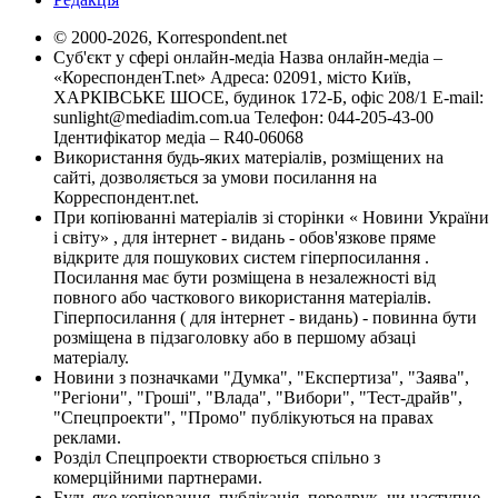
© 2000-2026, Korrespondent.net
Суб'єкт у сфері онлайн-медіа Назва онлайн-медіа –
«КореспонденТ.net» Адреса: 02091, місто Київ,
ХАРКІВСЬКЕ ШОСЕ, будинок 172-Б, офіс 208/1 E-mail:
sunlight@mediadim.com.ua
Телефон: 044-205-43-00
Ідентифікатор медіа – R40-06068
Використання будь-яких матеріалів, розміщених на
сайті, дозволяється за умови посилання на
Корреспондент.net.
При копіюванні матеріалів зі сторінки « Новини України
і світу» , для інтернет - видань - обов'язкове пряме
відкрите для пошукових систем гіперпосилання .
Посилання має бути розміщена в незалежності від
повного або часткового використання матеріалів.
Гіперпосилання ( для інтернет - видань) - повинна бути
розміщена в підзаголовку або в першому абзаці
матеріалу.
Новини з позначками "Думка", "Експертиза", "Заява",
"Регіони", "Гроші", "Влада", "Вибори", "Тест-драйв",
"Спецпроекти", "Промо" публікуються на правах
реклами.
Розділ Спецпроекти створюється спільно з
комерційними партнерами.
Будь яке копіювання, публікація, передрук, чи наступне