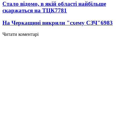
Стало відомо, в якій області найбільше
скаржаться на ТЦК
7781
На Черкащині викрили "схему СЗЧ"
6983
Читати коментарі