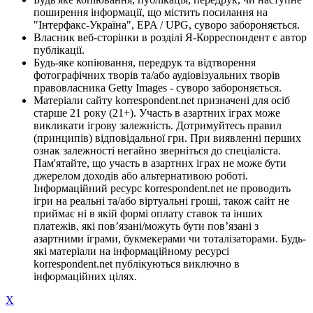
поширення інформації, що містить посилання на
"Інтерфакс-Україна", EPA / UPG, суворо забороняється.
Власник веб-сторінки в розділі Я-Корреспондент є автор
публікації.
Будь-яке копіювання, передрук та відтворення
фотографічних творів та/або аудіовізуальних творів
правовласника Getty Images - суворо забороняється.
Матеріали сайту korrespondent.net призначені для осіб
старше 21 року (21+). Участь в азартних іграх може
викликати ігрову залежність. Дотримуйтесь правил
(принципів) відповідальної гри. При виявленні перших
ознак залежності негайно зверніться до спеціаліста.
Пам'ятайте, що участь в азартних іграх не може бути
джерелом доходів або альтернативою роботі.
Інформаційний ресурс korrespondent.net не проводить
ігри на реальні та/або віртуальні гроші, також сайт не
приймає ні в якій формі оплату ставок та інших
платежів, які пов’язані/можуть бути пов’язані з
азартними іграми, букмекерами чи тоталізаторами. Будь-
які матеріали на інформаційному ресурсі
korrespondent.net публікуються виключно в
інформаційних цілях.
X