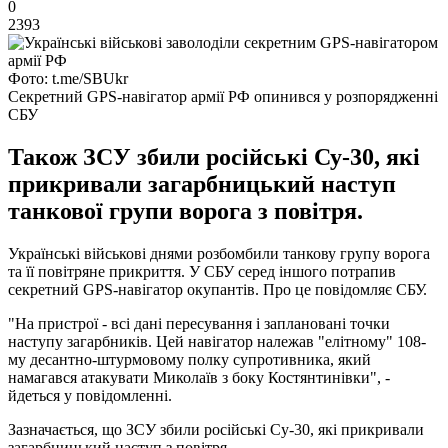
0
2393
Фото: t.me/SBUkr
Секретний GPS-навігатор армії РФ опинився у розпорядженні
СБУ
Також ЗСУ збили російські Су-30, які
прикривали загарбницький наступ
танкової групи ворога з повітря.
Українські військові днями розбомбили танкову групу ворога
та її повітряне прикриття. У СБУ серед іншого потрапив
секретний GPS-навігатор окупантів. Про це повідомляє СБУ.
"На пристрої - всі дані пересування і заплановані точки
наступу загарбників. Цей навігатор належав "елітному" 108-
му десантно-штурмовому полку супротивника, який
намагався атакувати Миколаїв з боку Костянтинівки", -
йдеться у повідомленні.
Зазначається, що ЗСУ збили російські Су-30, які прикривали
загарбницький наступ з повітря.