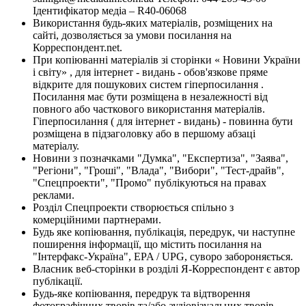
Ідентифікатор медіа – R40-06068
Використання будь-яких матеріалів, розміщених на
сайті, дозволяється за умови посилання на
Корреспондент.net.
При копіюванні матеріалів зі сторінки « Новини України
і світу» , для інтернет - видань - обов'язкове пряме
відкрите для пошукових систем гіперпосилання .
Посилання має бути розміщена в незалежності від
повного або часткового використання матеріалів.
Гіперпосилання ( для інтернет - видань) - повинна бути
розміщена в підзаголовку або в першому абзаці
матеріалу.
Новини з позначками "Думка", "Експертиза", "Заява",
"Регіони", "Гроші", "Влада", "Вибори", "Тест-драйв",
"Спецпроекти", "Промо" публікуються на правах
реклами.
Розділ Спецпроекти створюється спільно з
комерційними партнерами.
Будь яке копіювання, публікація, передрук, чи наступне
поширення інформації, що містить посилання на
"Інтерфакс-Україна", EPA / UPG, суворо забороняється.
Власник веб-сторінки в розділі Я-Корреспондент є автор
публікації.
Будь-яке копіювання, передрук та відтворення
фотографічних творів та/або аудіовізуальних творів