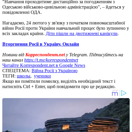
"Навчання проходитиме дистанційно за погодженням з
Одеською військово-цивільною адміністрацією", – йдеться у
повідомленні ОДА.
Нагадаємо, 24 лютого у зв'язку з початком повномасштабної
війни Росії проти України навчальний процес було зупинено у
всіх закладах країни.
Діти пішли на двотижневі канікули
.
Вторгнення Росії в Україну. Онлайн
Новини від
Корреспондент.net
у Telegram. Підписуйтесь на
наш канал
https://t.me/korrespondentnet
Читайте Korrespondent.net в Google News
СПЕЦТЕМА:
Війна Росії з Україною
ТЕГИ:
школы
,
ученики
Якщо ви помітили помилку, виділіть необхідний текст і
натисніть Ctrl + Enter, щоб повідомити про це редакцію.