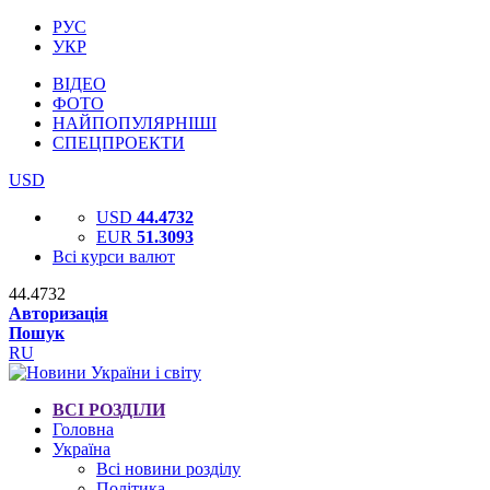
РУС
УКР
ВІДЕО
ФОТО
НАЙПОПУЛЯРНІШІ
СПЕЦПРОЕКТИ
USD
USD
44.4732
EUR
51.3093
Всі курси валют
44.4732
Авторизація
Пошук
RU
ВСІ РОЗДІЛИ
Головна
Україна
Всі новини розділу
Політика