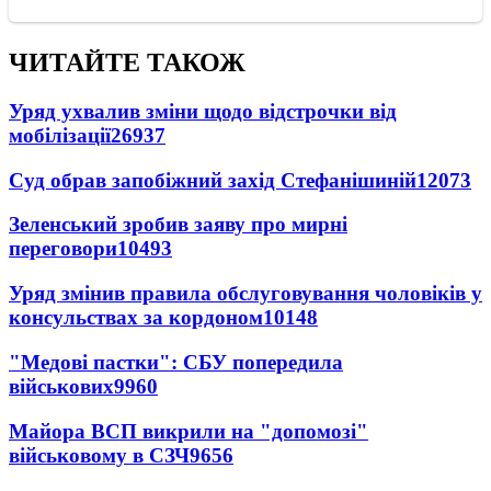
ЧИТАЙТЕ ТАКОЖ
Уряд ухвалив зміни щодо відстрочки від
мобілізації
26937
Суд обрав запобіжний захід Стефанішиній
12073
Зеленський зробив заяву про мирні
переговори
10493
Уряд змінив правила обслуговування чоловіків у
консульствах за кордоном
10148
"Медові пастки": СБУ попередила
військових
9960
Майора ВСП викрили на "допомозі"
військовому в СЗЧ
9656