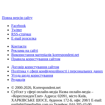
Повна версія сайту
Facebook
Twitter
RSS-стрічки
E-mail розсилка
Контакти
Реклама на сайті
Використання матеріалів korrespondent.net
Правила користування сайтом
Договір користування сайтом
Політика у сфері конфіденційності і персональних даних
Угода щодо користування
Редакція
© 2000-2026, Korrespondent.net
Суб'єкт у сфері онлайн-медіа Назва онлайн-медіа –
«КореспонденТ.net» Адреса: 02091, місто Київ,
ХАРКІВСЬКЕ ШОСЕ, будинок 172-Б, офіс 208/1 E-mail:
sunlight@mediadim.com.ua
Телефон: 044-205-43-00