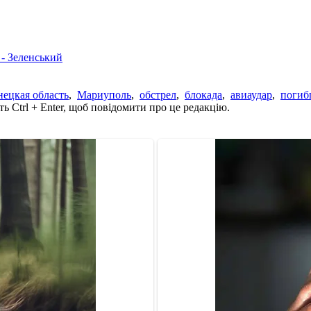
 - Зеленський
ецкая область
,
Мариуполь
,
обстрел
,
блокада
,
авиаудар
,
погиб
ь Ctrl + Enter, щоб повідомити про це редакцію.