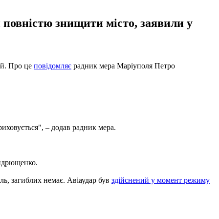
и повністю знищити місто, заявили у
ей. Про це
повідомляє
радник мера Маріуполя Петро
иховується", – додав радник мера.
Андрющенко.
ль, загиблих немає. Авіаудар був
здійснений у момент режиму