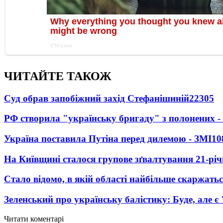
ЧИТАЙТЕ ТАКОЖ
Суд обрав запобіжний захід Стефанішиній
22305
РФ створила "українську бригаду" з полонених -
Україна поставила Путіна перед дилемою - ЗМІ
10
На Київщині сталося групове зґвалтування 21-річ
Стало відомо, в якій області найбільше скаржать
Зеленський про українську балістику: Буде, але є
Читати коментарі