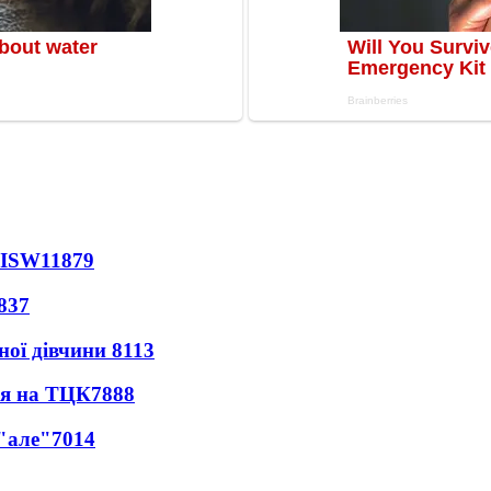
 ISW
11879
837
ної дівчини
8113
ся на ТЦК
7888
 "але"
7014