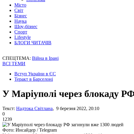
Місто
Світ
Бізнес
Наука
Шоу-бізнес
Спорт
Lifestyle
БЛОГИ ЧИТАЧІВ
СПЕЦТЕМА:
Війна в Ірані
ВСІ ТЕМИ
Вступ України в ЄС
Теракт в Барселоні
У Маріуполі через блокаду РФ
Текст:
Надтока Світлана
, 9 березня 2022, 20:10
0
1239
Фото: Инсайдер / Telegram