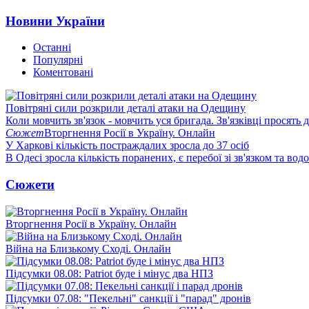
Новини України
Останні
Популярні
Коментовані
Повітряні сили розкрили деталі атаки на Одещину
Коли мовчить зв'язок - мовчить уся бригада. Зв'язківці просять
Сюжет
Вторгнення Росії в Україну. Онлайн
У Харкові кількість постраждалих зросла до 37 осіб
В Одесі зросла кількість поранених, є перебої зі зв'язком та вод
Сюжети
Вторгнення Росії в Україну. Онлайн
Війна на Близькому Сході. Онлайн
Підсумки 08.08: Patriot буде і мінус два НПЗ
Підсумки 07.08: "Пекельні" санкції і "парад" дронів