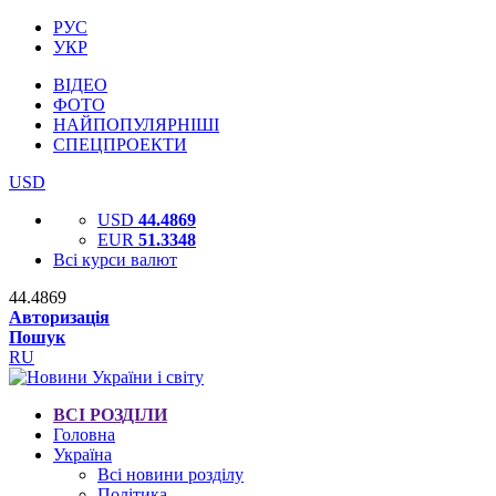
РУС
УКР
ВІДЕО
ФОТО
НАЙПОПУЛЯРНІШІ
СПЕЦПРОЕКТИ
USD
USD
44.4869
EUR
51.3348
Всі курси валют
44.4869
Авторизація
Пошук
RU
ВСІ РОЗДІЛИ
Головна
Україна
Всі новини розділу
Політика