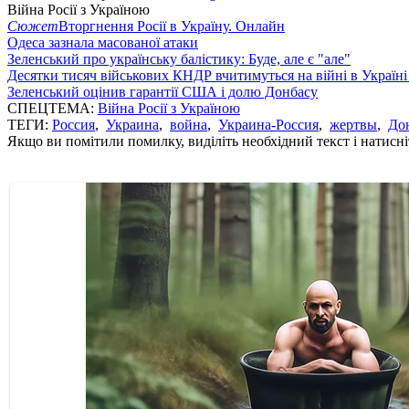
Війна Росії з Україною
Сюжет
Вторгнення Росії в Україну. Онлайн
Одеса зазнала масованої атаки
Зеленський про українську балістику: Буде, але є "але"
Десятки тисяч військових КНДР вчитимуться на війні в Україні
Зеленський оцінив гарантії США і долю Донбасу
СПЕЦТЕМА:
Війна Росії з Україною
ТЕГИ:
Россия
,
Украина
,
война
,
Украина-Россия
,
жертвы
,
Дон
Якщо ви помітили помилку, виділіть необхідний текст і натисніт