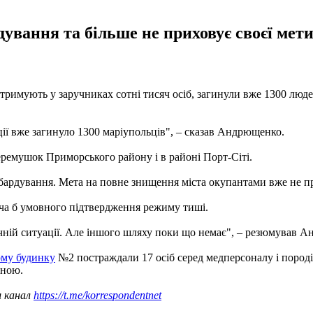
ування та більше не приховує своєї мет
тримують у заручниках сотні тисяч осіб, загинули вже 1300 люд
ії вже загинуло 1300 маріупольців", – сказав Андрющенко.
Черемушок Приморського району і в районі Порт-Сіті.
бардування. Мета на повне знищення міста окупантами вже не пр
ча б умовного підтвердження режиму тиші.
ичній ситуації. Але іншого шляху поки що немає", – резюмував 
ому будинку
№2 постраждали 17 осіб серед медперсоналу і породі
оною.
ш канал
https://t.me/korrespondentnet