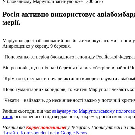
У блокадному Маріуполі загинуло вже 1300 осіб
Росія активно використовує авіабомбард
мерії.
Маріуполь досі заблокований російськими окупантами – вони у
Андрющенко у середу, 9 березня.
"Попередньо за період блокадного геноциду Російської Федерац
Він розповів, що в ніч на 9 березня сталися обстріли в районі 
"Крім того, окупанти почали активно використовувати авіабом
Щодо гуманітарних коридорів, то жителі Маріуполя чекають хо
"Чекати – найважче, до нескінченності важко у поточній крит
Раніше сьогодні під час
авіаудару по Маріупольському пологов
тиші
, оголошеного і підтвердженого, зокрема, російською стор
Новини від
Корреспондент.net
у Telegram. Підписуйтесь на на
Читайте Korrespondent.net в Google News