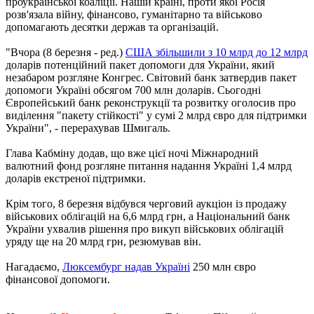
проукраїнської коаліції. Нашій країні, проти якої Росія
розв'язала війну, фінансово, гуманітарно та військово
допомагають десятки держав та організацій.
"Вчора (8 березня - ред.)
США збільшили з 10 млрд до 12 млрд
доларів потенційний пакет допомоги для України, який
незабаром розгляне Конгрес. Світовий банк затвердив пакет
допомоги Україні обсягом 700 млн доларів. Сьогодні
Європейський банк реконструкції та розвитку оголосив про
виділення "пакету стійкості" у сумі 2 млрд євро для підтримки
України", - перерахував Шмигаль.
Глава Кабміну додав, що вже цієї ночі Міжнародний
валютний фонд розгляне питання надання Україні 1,4 млрд
доларів екстреної підтримки.
Крім того, 8 березня відбувся черговий аукціон із продажу
військових облігацій на 6,6 млрд грн, а Національний банк
України ухвалив рішення про викуп військових облігацій
уряду ще на 20 млрд грн, резюмував він.
Нагадаємо,
Люксембург надав Україні
250 млн євро
фінансової допомоги.