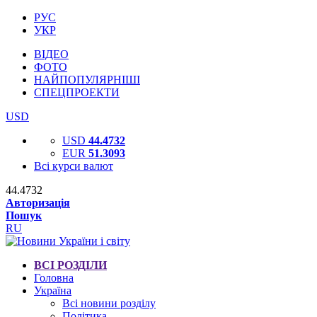
РУС
УКР
ВІДЕО
ФОТО
НАЙПОПУЛЯРНІШІ
СПЕЦПРОЕКТИ
USD
USD
44.4732
EUR
51.3093
Всі курси валют
44.4732
Авторизація
Пошук
RU
ВСІ РОЗДІЛИ
Головна
Україна
Всі новини розділу
Політика