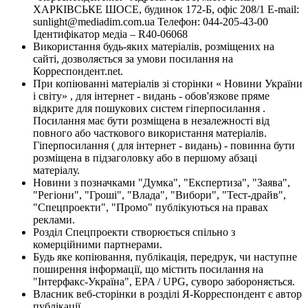
ХАРКІВСЬКЕ ШОСЕ, будинок 172-Б, офіс 208/1 E-mail:
sunlight@mediadim.com.ua
Телефон: 044-205-43-00
Ідентифікатор медіа – R40-06068
Використання будь-яких матеріалів, розміщених на
сайті, дозволяється за умови посилання на
Корреспондент.net.
При копіюванні матеріалів зі сторінки « Новини України
і світу» , для інтернет - видань - обов'язкове пряме
відкрите для пошукових систем гіперпосилання .
Посилання має бути розміщена в незалежності від
повного або часткового використання матеріалів.
Гіперпосилання ( для інтернет - видань) - повинна бути
розміщена в підзаголовку або в першому абзаці
матеріалу.
Новини з позначками "Думка", "Експертиза", "Заява",
"Регіони", "Гроші", "Влада", "Вибори", "Тест-драйв",
"Спецпроекти", "Промо" публікуються на правах
реклами.
Розділ Спецпроекти створюється спільно з
комерційними партнерами.
Будь яке копіювання, публікація, передрук, чи наступне
поширення інформації, що містить посилання на
"Інтерфакс-Україна", EPA / UPG, суворо забороняється.
Власник веб-сторінки в розділі Я-Корреспондент є автор
публікації.