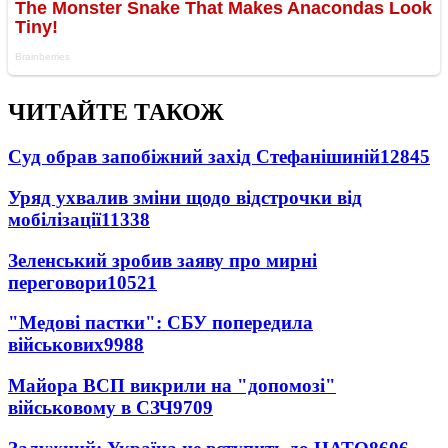
ЧИТАЙТЕ ТАКОЖ
Суд обрав запобіжний захід Стефанішиній
12845
Уряд ухвалив зміни щодо відстрочки від
мобілізації
11338
Зеленський зробив заяву про мирні
переговори
10521
"Медові пастки": СБУ попередила
військових
9988
Майора ВСП викрили на "допомозі"
військовому в СЗЧ
9709