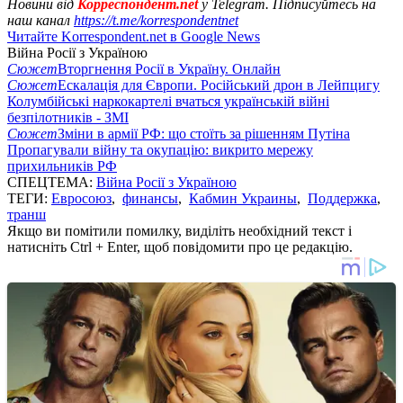
Новини від
Корреспондент.net
у Telegram. Підписуйтесь на
наш канал
https://t.me/korrespondentnet
Читайте Korrespondent.net в Google News
Війна Росії з Україною
Сюжет
Вторгнення Росії в Україну. Онлайн
Сюжет
Ескалація для Європи. Російський дрон в Лейпцигу
Колумбійські наркокартелі вчаться українській війні
безпілотників - ЗМІ
Сюжет
Зміни в армії РФ: що стоїть за рішенням Путіна
Пропагували війну та окупацію: викрито мережу
прихильників РФ
СПЕЦТЕМА:
Війна Росії з Україною
ТЕГИ:
Евросоюз
,
финансы
,
Кабмин Украины
,
Поддержка
,
транш
Якщо ви помітили помилку, виділіть необхідний текст і
натисніть Ctrl + Enter, щоб повідомити про це редакцію.