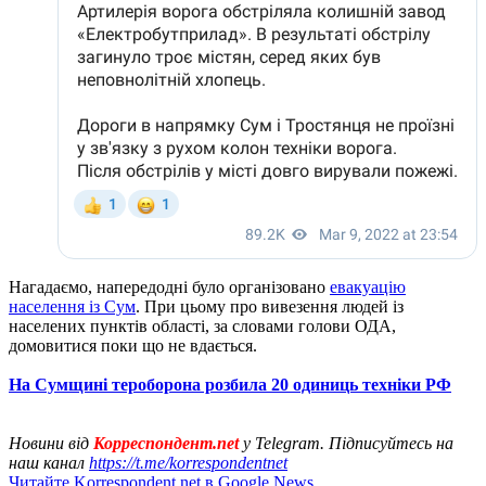
Нагадаємо, напередодні було організовано
евакуацію
населення із Сум
. При цьому про вивезення людей із
населених пунктів області, за словами голови ОДА,
домовитися поки що не вдається.
На Сумщині тероборона розбила 20 одиниць техніки РФ
Новини від
Корреспондент.net
у Telegram. Підписуйтесь на
наш канал
https://t.me/korrespondentnet
Читайте Korrespondent.net в Google News