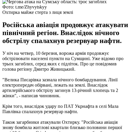
Фото: t.me/Zhyvytskyy
Охтирка майже стерта з лиця землі
Російська авіація продовжує атакувати
північний регіон. Внаслідок нічного
обстрілу спалахнув резервуар нафти.
У ніч на четвер, 10 березня, ворожа армія продовжує
обстрілювати населені пункти на Сумщині. Уже відомо про
трьох загиблих, серед яких є підліток. Про це повідомив
голова регіону Дмитро Живицький.
"Велика Писарівка зазнала нічного бомбардування. Лінії
електропередач обірвані, лежать на землі. Внаслідок
артилерійського обстрілу загинув 13-річний хлопець та 2
жінки", - написав чиновник.
Крім того, внаслідок удару по ПАТ Укрнафта в селі Мала
Павлівка спалахнув резервуар нафти.
Також загарбники атакували Охтирку. "Російська авіація
знову бомбила житлові квартали близько половини першої