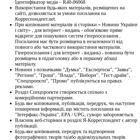
Ідентифікатор медіа – R40-06068
Використання будь-яких матеріалів, розміщених на
сайті, дозволяється за умови посилання на
Корреспондент.net.
При копіюванні матеріалів зі сторінки « Новини України
і світу» , для інтернет - видань - обов'язкове пряме
відкрите для пошукових систем гіперпосилання .
Посилання має бути розміщена в незалежності від
повного або часткового використання матеріалів.
Гіперпосилання ( для інтернет - видань) - повинна бути
розміщена в підзаголовку або в першому абзаці
матеріалу.
Новини з позначками "Думка", "Експертиза", "Заява",
"Регіони", "Гроші", "Влада", "Вибори", "Тест-драйв",
"Спецпроекти", "Промо" публікуються на правах
реклами.
Розділ Спецпроекти створюється спільно з
комерційними партнерами.
Будь яке копіювання, публікація, передрук, чи наступне
поширення інформації, що містить посилання на
"Інтерфакс-Україна", EPA / UPG, суворо забороняється.
Власник веб-сторінки в розділі Я-Корреспондент є автор
публікації.
Будь-яке копіювання, передрук та відтворення
фотографічних творів та/або аудіовізуальних творів