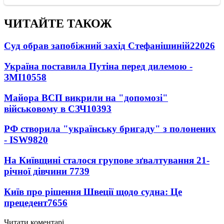
ЧИТАЙТЕ ТАКОЖ
Суд обрав запобіжний захід Стефанішиній
22026
Україна поставила Путіна перед дилемою -
ЗМІ
10558
Майора ВСП викрили на "допомозі"
військовому в СЗЧ
10393
РФ створила "українську бригаду" з полонених
- ISW
9820
На Київщині сталося групове зґвалтування 21-
річної дівчини
7739
Київ про рішення Швеції щодо судна: Це
прецедент
7656
Читати коментарі