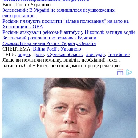
Війна Росії з Україною
Зеленський: В Україні не залишилося неушкоджених
електростанцій
Росіяни планують посилити "вільне полювання" на авто на
Херсонщині - ОВА
Росіяни атакували рейсовий автобус у Нікополі: загинув водій
Зеленський розповів про розмову з Вучичем
Сюжет
Вторгнення Росії в Україну. Онлайн
СПЕЦТЕМА:
Війна Росії з Україною
ТЕГИ:
видео
,
фото
,
Сумская область
,
авиаудар
,
погибшие
Якщо ви помітили помилку, виділіть необхідний текст і
натисніть Ctrl + Enter, щоб повідомити про це редакцію.