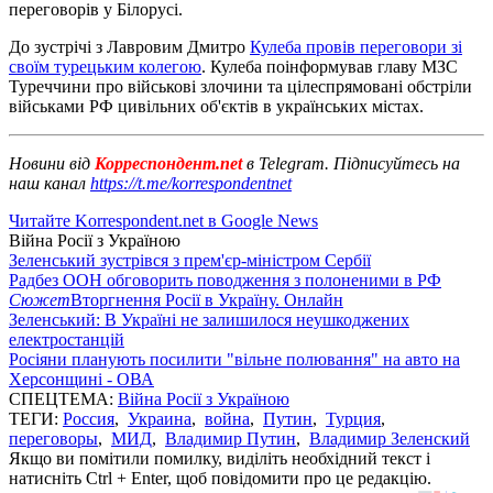
переговорів у Білорусі.
До зустрічі з Лавровим Дмитро
Кулеба провів переговори зі
своїм турецьким колегою
. Кулеба поінформував главу МЗС
Туреччини про військові злочини та цілеспрямовані обстріли
військами РФ цивільних об'єктів в українських містах.
Новини від
Корреспондент.net
в Telegram. Підписуйтесь на
наш канал
https://t.me/korrespondentnet
Читайте Korrespondent.net в Google News
Війна Росії з Україною
Зеленський зустрівся з прем'єр-міністром Сербії
Радбез ООН обговорить поводження з полоненими в РФ
Сюжет
Вторгнення Росії в Україну. Онлайн
Зеленський: В Україні не залишилося неушкоджених
електростанцій
Росіяни планують посилити "вільне полювання" на авто на
Херсонщині - ОВА
СПЕЦТЕМА:
Війна Росії з Україною
ТЕГИ:
Россия
,
Украина
,
война
,
Путин
,
Турция
,
переговоры
,
МИД
,
Владимир Путин
,
Владимир Зеленский
Якщо ви помітили помилку, виділіть необхідний текст і
натисніть Ctrl + Enter, щоб повідомити про це редакцію.