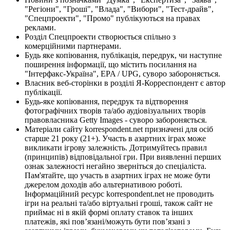
"Регіони", "Гроші", "Влада", "Вибори", "Тест-драйв",
"Спецпроекти", "Промо" публікуються на правах
реклами.
Розділ Спецпроекти створюється спільно з
комерційними партнерами.
Будь яке копіювання, публікація, передрук, чи наступне
поширення інформації, що містить посилання на
"Інтерфакс-Україна", EPA / UPG, суворо забороняється.
Власник веб-сторінки в розділі Я-Корреспондент є автор
публікації.
Будь-яке копіювання, передрук та відтворення
фотографічних творів та/або аудіовізуальних творів
правовласника Getty Images - суворо забороняється.
Матеріали сайту korrespondent.net призначені для осіб
старше 21 року (21+). Участь в азартних іграх може
викликати ігрову залежність. Дотримуйтесь правил
(принципів) відповідальної гри. При виявленні перших
ознак залежності негайно зверніться до спеціаліста.
Пам'ятайте, що участь в азартних іграх не може бути
джерелом доходів або альтернативою роботі.
Інформаційний ресурс korrespondent.net не проводить
ігри на реальні та/або віртуальні гроші, також сайт не
приймає ні в якій формі оплату ставок та інших
платежів, які пов’язані/можуть бути пов’язані з