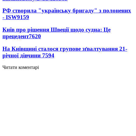
РФ створила "українську бригаду" з полонених
- ISW
9159
Київ про рішення Швеції щодо судна: Це
прецедент
7620
На Київщині сталося групове зґвалтування 21-
річної дівчини
7594
Читати коментарі