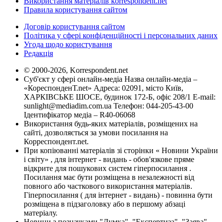
Використання матеріалів korrespondent.net
Правила користування сайтом
Договір користування сайтом
Політика у сфері конфіденційності і персональних даних
Угода щодо користування
Редакція
© 2000-2026, Korrespondent.net
Суб'єкт у сфері онлайн-медіа Назва онлайн-медіа –
«КореспонденТ.net» Адреса: 02091, місто Київ,
ХАРКІВСЬКЕ ШОСЕ, будинок 172-Б, офіс 208/1 E-mail:
sunlight@mediadim.com.ua
Телефон: 044-205-43-00
Ідентифікатор медіа – R40-06068
Використання будь-яких матеріалів, розміщених на
сайті, дозволяється за умови посилання на
Корреспондент.net.
При копіюванні матеріалів зі сторінки « Новини України
і світу» , для інтернет - видань - обов'язкове пряме
відкрите для пошукових систем гіперпосилання .
Посилання має бути розміщена в незалежності від
повного або часткового використання матеріалів.
Гіперпосилання ( для інтернет - видань) - повинна бути
розміщена в підзаголовку або в першому абзаці
матеріалу.
Новини з позначками "Думка", "Експертиза", "Заява",