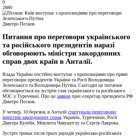
0
2880
Дмитро Пєсков
Питання про переговори українського
та російського президентів наразі
обговорюють міністри закордонних
справ двох країн в Анталії.
Влада України постійно виступає з пропозиціями про прямі
переговори президентів України та Росії Володимира
Зеленського та Володимира Путіна. Сьогодні це питання
обговорюється на зустрічі глав українського та російського
МЗС у Туреччині. Про це
заявив
прес-секретар президента РФ
Дмитро Пєсков.
У четвер, 10 березня, в Анталії
стартували переговори
міністрів закордонних справ
України, Туреччини, Росії
Дмитра Кулеби, Мевлюта Чавушоглу та Сергія Лаврова.
Зустріч триває після трьох раундів українсько-російських