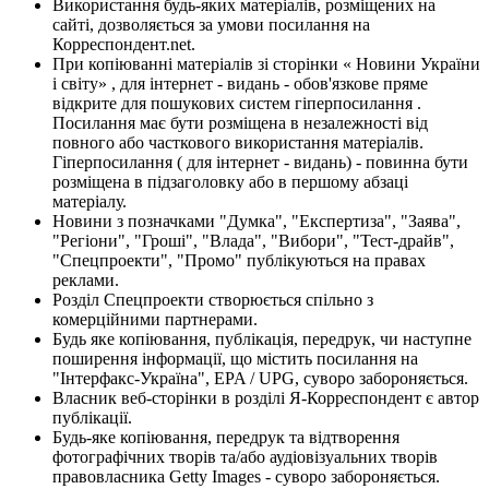
Використання будь-яких матеріалів, розміщених на
сайті, дозволяється за умови посилання на
Корреспондент.net.
При копіюванні матеріалів зі сторінки « Новини України
і світу» , для інтернет - видань - обов'язкове пряме
відкрите для пошукових систем гіперпосилання .
Посилання має бути розміщена в незалежності від
повного або часткового використання матеріалів.
Гіперпосилання ( для інтернет - видань) - повинна бути
розміщена в підзаголовку або в першому абзаці
матеріалу.
Новини з позначками "Думка", "Експертиза", "Заява",
"Регіони", "Гроші", "Влада", "Вибори", "Тест-драйв",
"Спецпроекти", "Промо" публікуються на правах
реклами.
Розділ Спецпроекти створюється спільно з
комерційними партнерами.
Будь яке копіювання, публікація, передрук, чи наступне
поширення інформації, що містить посилання на
"Інтерфакс-Україна", EPA / UPG, суворо забороняється.
Власник веб-сторінки в розділі Я-Корреспондент є автор
публікації.
Будь-яке копіювання, передрук та відтворення
фотографічних творів та/або аудіовізуальних творів
правовласника Getty Images - суворо забороняється.