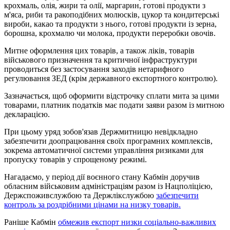
крохмаль, олія, жири та олії, маргарин, готові продукти з
м'яса, риби та ракоподібних молюсків, цукор та кондитерські
вироби, какао та продукти з нього, готові продукти із зерна,
борошна, крохмалю чи молока, продукти переробки овочів.
Митне оформлення цих товарів, а також ліків, товарів
військового призначення та критичної інфраструктури
проводиться без застосування заходів нетарифного
регулювання ЗЕД (крім державного експортного контролю).
Зазначається, щоб оформити відстрочку сплати мита за цими
товарами, платник податків має подати заяви разом із митною
декларацією.
При цьому уряд зобов'язав Держмитницю невідкладно
забезпечити доопрацювання своїх програмних комплексів,
зокрема автоматичної системи управління ризиками для
пропуску товарів у спрощеному режимі.
Нагадаємо, у період дії воєнного стану Кабмін доручив
обласним військовим адміністраціям разом із Нацполіцією,
Держспоживслужбою та Держлікслужбою
забезпечити
контроль за роздрібними цінами на низку товарів.
Раніше Кабмін
обмежив експорт низки соціально-важливих