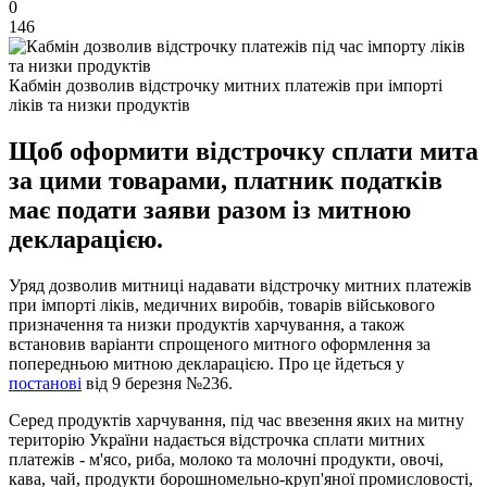
0
146
Кабмін дозволив відстрочку митних платежів при імпорті
ліків та низки продуктів
Щоб оформити відстрочку сплати мита
за цими товарами, платник податків
має подати заяви разом із митною
декларацією.
Уряд дозволив митниці надавати відстрочку митних платежів
при імпорті ліків, медичних виробів, товарів військового
призначення та низки продуктів харчування, а також
встановив варіанти спрощеного митного оформлення за
попередньою митною декларацією. Про це йдеться у
постанові
від 9 березня №236.
Серед продуктів харчування, під час ввезення яких на митну
територію України надається відстрочка сплати митних
платежів - м'ясо, риба, молоко та молочні продукти, овочі,
кава, чай, продукти борошномельно-круп'яної промисловості,