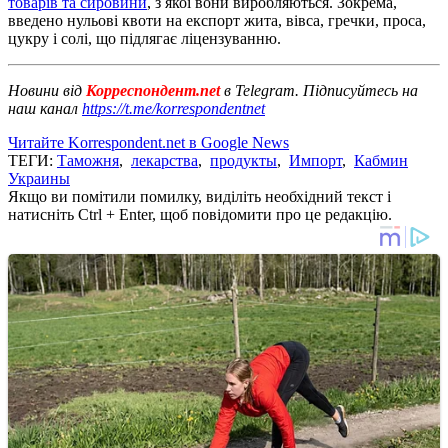
товарів та сировини
, з якої вони виробляються. Зокрема,
введено нульові квоти на експорт жита, вівса, гречки, проса,
цукру і солі, що підлягає ліцензуванню.
Новини від
Корреспондент.net
в Telegram. Підписуйтесь на
наш канал
https://t.me/korrespondentnet
Читайте Korrespondent.net в Google News
ТЕГИ:
Таможня
,
лекарства
,
продукты
,
Импорт
,
Кабмин
Украины
Якщо ви помітили помилку, виділіть необхідний текст і
натисніть Ctrl + Enter, щоб повідомити про це редакцію.