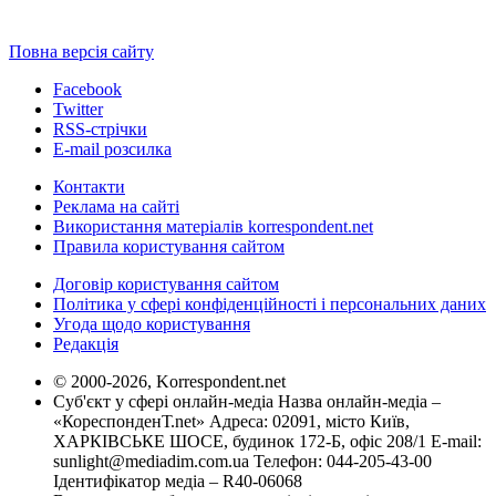
Повна версія сайту
Facebook
Twitter
RSS-стрічки
E-mail розсилка
Контакти
Реклама на сайті
Використання матеріалів korrespondent.net
Правила користування сайтом
Договір користування сайтом
Політика у сфері конфіденційності і персональних даних
Угода щодо користування
Редакція
© 2000-2026, Korrespondent.net
Суб'єкт у сфері онлайн-медіа Назва онлайн-медіа –
«КореспонденТ.net» Адреса: 02091, місто Київ,
ХАРКІВСЬКЕ ШОСЕ, будинок 172-Б, офіс 208/1 E-mail:
sunlight@mediadim.com.ua
Телефон: 044-205-43-00
Ідентифікатор медіа – R40-06068