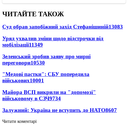
ЧИТАЙТЕ ТАКОЖ
Суд обрав запобіжний захід Стефанішиній
13083
Уряд ухвалив зміни щодо відстрочки від
мобілізації
11349
Зеленський зробив заяву про мирні
переговори
10530
"Медові пастки": СБУ попередила
військових
10001
Майора ВСП викрили на "допомозі"
військовому в СЗЧ
9734
Залужний: Україна не вступить до НАТО
8607
Читати коментарі