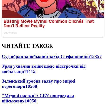
ЧИТАЙТЕ ТАКОЖ
Суд обрав запобіжний захід Стефанішиній
15357
Уряд ухвалив зміни щодо відстрочки від
мобілізації
11415
Зеленський зробив заяву про мирні
переговори
10568
"Медові пастки": СБУ попередила
військових
10050