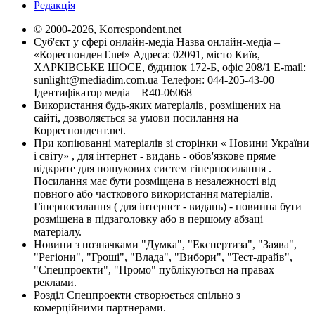
Редакція
© 2000-2026, Korrespondent.net
Суб'єкт у сфері онлайн-медіа Назва онлайн-медіа –
«КореспонденТ.net» Адреса: 02091, місто Київ,
ХАРКІВСЬКЕ ШОСЕ, будинок 172-Б, офіс 208/1 E-mail:
sunlight@mediadim.com.ua
Телефон: 044-205-43-00
Ідентифікатор медіа – R40-06068
Використання будь-яких матеріалів, розміщених на
сайті, дозволяється за умови посилання на
Корреспондент.net.
При копіюванні матеріалів зі сторінки « Новини України
і світу» , для інтернет - видань - обов'язкове пряме
відкрите для пошукових систем гіперпосилання .
Посилання має бути розміщена в незалежності від
повного або часткового використання матеріалів.
Гіперпосилання ( для інтернет - видань) - повинна бути
розміщена в підзаголовку або в першому абзаці
матеріалу.
Новини з позначками "Думка", "Експертиза", "Заява",
"Регіони", "Гроші", "Влада", "Вибори", "Тест-драйв",
"Спецпроекти", "Промо" публікуються на правах
реклами.
Розділ Спецпроекти створюється спільно з
комерційними партнерами.