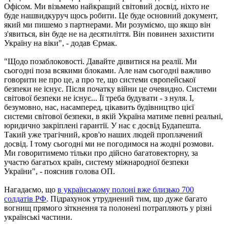
Офісом. Ми візьмемо найкращий світовий досвід, ніхто не
буде нашвидкуруч щось робити. Це буде основний документ,
який ми пишемо з партнерами. Ми розуміємо, що якщо він
з'явиться, він буде не на десятиліття. Він повинен захистити
Україну на віки", - додав Єрмак.
"Щодо позаблоковості. Давайте дивитися на реалії. Ми
сьогодні поза всякими блоками. Але нам сьогодні важливо
говорити не про це, а про те, що системи європейської
безпеки не існує. Після початку війни це очевидно. Системи
світової безпеки не існує... Її треба будувати - з нуля. І,
безумовно, нас, насамперед, цікавить будівництво цієї
системи світової безпеки, в якій Україна матиме певні реальні,
юридично закріплені гарантії. У нас є досвід Будапешта.
Такий уже трагічний, кров'ю наших людей проплачений
досвід. І тому сьогодні ми не погодимося на жодні розмови.
Ми говоритимемо тільки про дійсно багатовекторну, за
участю багатьох країн, систему міжнародної безпеки
України", - пояснив голова ОП.
Нагадаємо, що
в українському полоні вже близько 700
солдатів РФ
. Підрахунок утруднений тим, що дуже багато
вогнищ прямого зіткнення та полонені потрапляють у різні
українські частини.