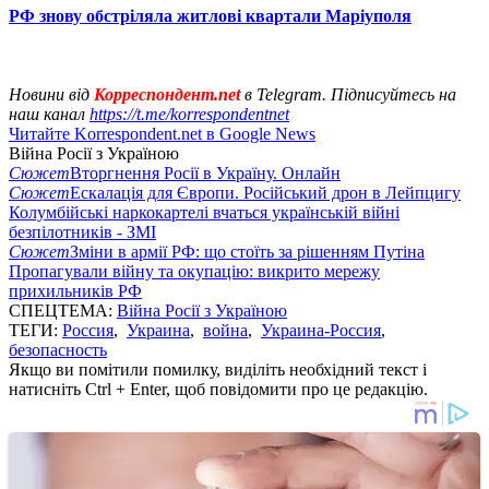
РФ знову обстріляла житлові квартали Маріуполя
Новини від
Корреспондент.net
в Telegram. Підписуйтесь на
наш канал
https://t.me/korrespondentnet
Читайте Korrespondent.net в Google News
Війна Росії з Україною
Сюжет
Вторгнення Росії в Україну. Онлайн
Сюжет
Ескалація для Європи. Російський дрон в Лейпцигу
Колумбійські наркокартелі вчаться українській війні
безпілотників - ЗМІ
Сюжет
Зміни в армії РФ: що стоїть за рішенням Путіна
Пропагували війну та окупацію: викрито мережу
прихильників РФ
СПЕЦТЕМА:
Війна Росії з Україною
ТЕГИ:
Россия
,
Украина
,
война
,
Украина-Россия
,
безопасность
Якщо ви помітили помилку, виділіть необхідний текст і
натисніть Ctrl + Enter, щоб повідомити про це редакцію.