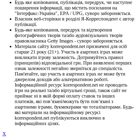
Будь яке копіювання, публікація, передрук, чи наступне
поширення інформації, що містить посилання на
"Інтерфакс-Україна", EPA / UPG, суворо забороняється.
Власник веб-сторінки в розділі Я-Корреспондент є автор
публікації.
Будь-яке копіювання, передрук та відтворення
фотографічних творів та/або аудіовізуальних творів
правовласника Getty Images - суворо забороняється.
Матеріали сайту korrespondent.net призначені для осіб
старше 21 року (21+). Участь в азартних іграх може
викликати ігрову залежність. Дотримуйтесь правил
(принципів) відповідальної гри. При виявленні перших
ознак залежності негайно зверніться до спеціаліста.
Пам'ятайте, що участь в азартних іграх не може бути
джерелом доходів або альтернативою роботі.
Інформаційний ресурс korrespondent.net не проводить
ігри на реальні та/або віртуальні гроші, також сайт не
приймає ні в якій формі оплату ставок та інших
платежів, які пов’язані/можуть бути пов’язані з
азартними іграми, букмекерами чи тоталізаторами. Будь-
які матеріали на інформаційному ресурсі
korrespondent.net публікуються виключно в
інформаційних цілях.
X