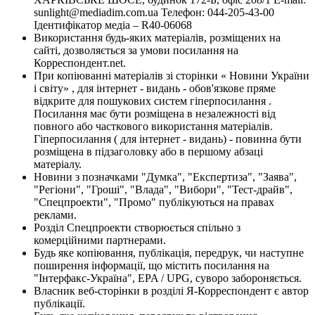
sunlight@mediadim.com.ua
Телефон: 044-205-43-00
Ідентифікатор медіа – R40-06068
Використання будь-яких матеріалів, розміщених на
сайті, дозволяється за умови посилання на
Корреспондент.net.
При копіюванні матеріалів зі сторінки « Новини України
і світу» , для інтернет - видань - обов'язкове пряме
відкрите для пошукових систем гіперпосилання .
Посилання має бути розміщена в незалежності від
повного або часткового використання матеріалів.
Гіперпосилання ( для інтернет - видань) - повинна бути
розміщена в підзаголовку або в першому абзаці
матеріалу.
Новини з позначками "Думка", "Експертиза", "Заява",
"Регіони", "Гроші", "Влада", "Вибори", "Тест-драйв",
"Спецпроекти", "Промо" публікуються на правах
реклами.
Розділ Спецпроекти створюється спільно з
комерційними партнерами.
Будь яке копіювання, публікація, передрук, чи наступне
поширення інформації, що містить посилання на
"Інтерфакс-Україна", EPA / UPG, суворо забороняється.
Власник веб-сторінки в розділі Я-Корреспондент є автор
публікації.