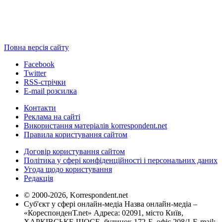
Повна версія сайту
Facebook
Twitter
RSS-стрічки
E-mail розсилка
Контакти
Реклама на сайті
Використання матеріалів korrespondent.net
Правила користування сайтом
Договір користування сайтом
Політика у сфері конфіденційності і персональних даних
Угода щодо користування
Редакція
© 2000-2026, Korrespondent.net
Суб'єкт у сфері онлайн-медіа Назва онлайн-медіа –
«КореспонденТ.net» Адреса: 02091, місто Київ,
ХАРКІВСЬКЕ ШОСЕ, будинок 172-Б, офіс 208/1 E-mail: