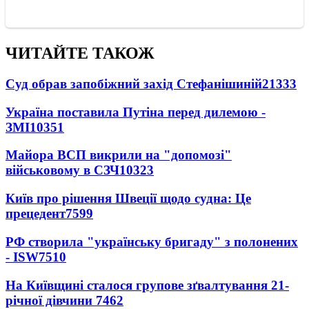
ЧИТАЙТЕ ТАКОЖ
Суд обрав запобіжний захід Стефанішиній
21333
Україна поставила Путіна перед дилемою -
ЗМІ
10351
Майора ВСП викрили на "допомозі"
військовому в СЗЧ
10323
Київ про рішення Швеції щодо судна: Це
прецедент
7599
РФ створила "українську бригаду" з полонених
- ISW
7510
На Київщині сталося групове зґвалтування 21-
річної дівчини
7462