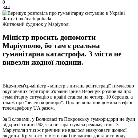
0
344
Фото: t.me/mariupolrada
Житловий будинок у Маріуполі
Міністр просить допомогти
Маріуполю, бо там є реальна
гуманітарна катастрофа. З міста не
вивезли жодної людини.
Віце-прем'єр-міністр - міністр з питань реінтеграції тимчасово
окупованих територій України Ірина Верещук розповіла про
гуманітарну ситуацію в країні станом на четвер, 10 березня, а
також про "зелені коридори". Про це вона повідомила в ефірі
телемарафону UA разом.
За її словами, у Волновасі та Покровську гумкоридори не були
відкриті з вини РФ, яка не гарантувала режиму тиші. З
Маріуполя з тієї ж причини не вдалося евакуювати жодної
людини. Крім того, у місто так і не змогли доставити воду.