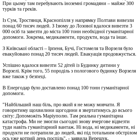
При цьому там перебувають іноземні громадяни – майже 300
турків та греків.
Із Сум, Тростянця, Краснопілля у напрямку Полтави вивезли
понад 60 тисяч людей. З Ізюму до Лозової вдалося вивезти 3
000 осіб та завезти до міста 100 тонн необхідної гуманітарної
допомоги. Зокрема, медикаменти, продукти, вода та інше.
З Київської області – Ірпеня, Бучі, Гостомеля та Ворзеля було
евакуйовано понад 20 тисяч людей. Евакуація продовжується.
Успішно вдалося вивезти 52 дітей із Будинку дитини у
Ворзелі. Крім того, 55 породіль з пологового будинку Ворзеля
вже також у безпеці.
В Енергодар було доставлено понад 100 тонн гуманітарної
допомоги.
"Найбільший наш біль, про який я не можу мовчати. ​​Я
говоритиму щохвилини щогодини я звертатимусь до всього
світу: Допоможіть Маріуполю. Там реальна гуманітарна
катастрофа. Ми не змогли сьогодні знову вчергове відвезти
туди навіть гуманітарний вантаж. Ні вода, ні медикаменти, ні
продукти не потрапили до людей, які під тотальним обстрілом
ось уже котрий день поспіль", - заявила Верещук.