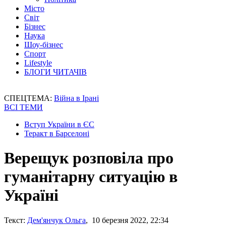
Місто
Світ
Бізнес
Наука
Шоу-бізнес
Спорт
Lifestyle
БЛОГИ ЧИТАЧІВ
СПЕЦТЕМА:
Війна в Ірані
ВСІ ТЕМИ
Вступ України в ЄС
Теракт в Барселоні
Верещук розповіла про
гуманітарну ситуацію в
Україні
Текст:
Дем'янчук Ольга
, 10 березня 2022, 22:34