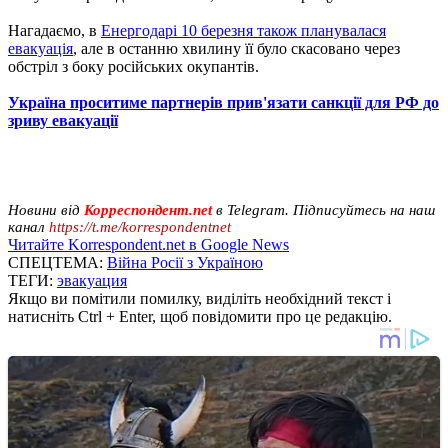
Нагадаємо, в
Енергодарі 10 березня також планувалася
евакуація
, але в останню хвилину її було скасовано через
обстріл з боку російських окупантів.
Україна проситиме партнерів прив'язати санкції для РФ до
зриву евакуації
Новини від
Корреспондент.net
в Telegram. Підписуйтесь на наш
канал
https://t.me/korrespondentnet
Читайте Korrespondent.net в Google News
СПЕЦТЕМА:
Війна Росії з Україною
ТЕГИ:
эвакуация
Якщо ви помітили помилку, виділіть необхідний текст і
натисніть Ctrl + Enter, щоб повідомити про це редакцію.