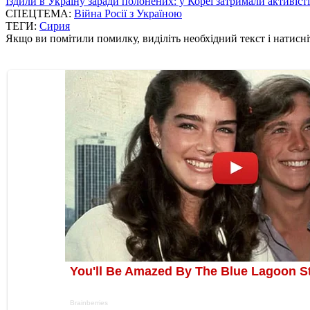
Їздили в Україну заради полонених: у Кореї затримали активіст
СПЕЦТЕМА:
Війна Росії з Україною
ТЕГИ:
Сирия
Якщо ви помітили помилку, виділіть необхідний текст і натисніт