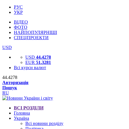
РУС
УКР
ВІДЕО
ФОТО
НАЙПОПУЛЯРНІШІ
СПЕЦПРОЕКТИ
USD
USD
44.4278
EUR
51.3281
Всі курси валют
44.4278
Авторизація
Пошук
RU
ВСІ РОЗДІЛИ
Головна
Україна
Всі новини розділу
Політика