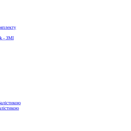
омплекту
k - ЗМІ
балістикою