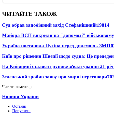
ЧИТАЙТЕ ТАКОЖ
Суд обрав запобіжний захід Стефанішиній
19814
Майора ВСП викрили на "допомозі" військовому
Україна поставила Путіна перед дилемою - ЗМІ
10
Київ про рішення Швеції щодо судна: Це прецеден
На Київщині сталося групове зґвалтування 21-річ
Зеленський зробив заяву про мирні переговори
70
Читати коментарі
Новини України
Останні
Популярні