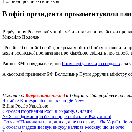
Полонені російські військові
В офісі президента прокоментували план
Вербування Росією найманців у Сирії та заяви російської пропа
Михайло Подоляк.
"Російські офіційні особи, зокрема міністр Шойгу, оголосили 
заяви російської пропаганди про хімзброю свідчать про спробу р
Раніше ЗМІ повідомляли, що
Росія вербує в Сирії солдатів
для уч
А сьогодні президент РФ Володимир Путін доручив міністру 
Новини від
Корреспондент.net
в Telegram. Підписуйтесь на на
Читайте Korrespondent.net в Google News
Війна Росії з Україною
Сюжет
Вторгнення Росії в Україну. Онлайн
УЧХ повідомив про безпрецедентні атаки РФ у липні
Сюжет
"Полювати на лучника, а не на стрілу". Як Україні бор
Сюжет
Загадковий звук вибуху налякав Москву: що це було