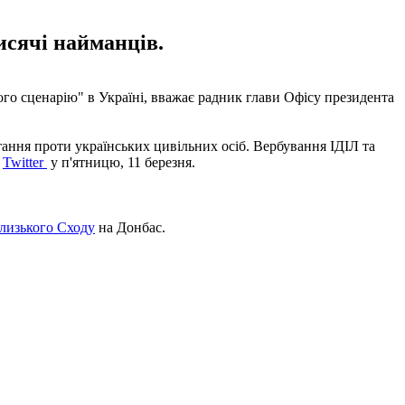
исячі найманців.
кого сценарію" в Україні, вважає радник глави Офісу президента
тання проти українських цивільних осіб. Вербування ІДІЛ та
у
Twitter
у п'ятницю, 11 березня.
лизького Сходу
на Донбас.