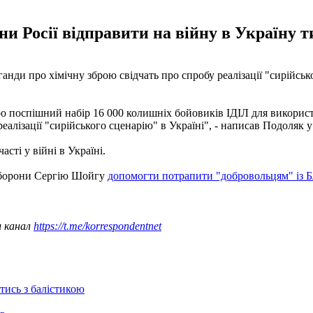
и Росії відправити на війну в Україну т
ганди про хімічну зброю свідчать про спробу реалізації "сирійсь
про поспішний набір 16 000 колишніх бойовиків ІДІЛ для викорис
еалізації "сирійського сценарію" в Україні", - написав Подоляк 
асті у війні в Україні.
оборони Сергію Шойгу
допомогти потрапити "добровольцям" із Б
ш канал
https://t.me/korrespondentnet
отись з балістикою