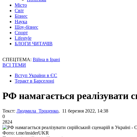
Місто
Світ
Бізнес
Наука
Шоу-бізнес
Спорт
Lifestyle
БЛОГИ ЧИТАЧІВ
СПЕЦТЕМА:
Війна в Ірані
ВСІ ТЕМИ
Вступ України в ЄС
Теракт в Барселоні
РФ намагається реалізувати с
Текст:
Людмила Троценко
, 11 березня 2022, 14:38
0
2824
Фото: t.me/insiderUKR