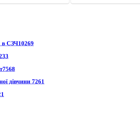
 в СЗЧ
10269
233
т
7568
ної дівчини
7261
21