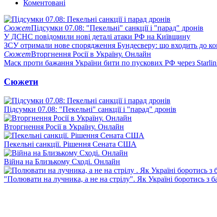
Коментовані
Сюжет
Підсумки 07.08: "Пекельні" санкції і "парад" дронів
У ДСНС повідомили нові деталі атаки РФ на Київщину
ЗСУ отримали нове спорядження Бундесверу: що входить до к
Сюжет
Вторгнення Росії в Україну. Онлайн
Маск проти бажання України бити по пускових РФ через Starlin
Сюжети
Підсумки 07.08: "Пекельні" санкції і "парад" дронів
Вторгнення Росії в Україну. Онлайн
Пекельні санкції. Рішення Сената США
Війна на Близькому Сході. Онлайн
"Полювати на лучника, а не на стрілу". Як Україні боротись з 