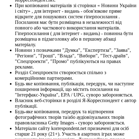
При копіюванні матеріалів зі сторінки « Новини України
і світу» , для інтернет - видань - обов'язкове пряме
відкрите для пошукових систем гіперпосилання .
Посилання має бути розміщена в незалежності від
повного або часткового використання матеріалів.
Гіперпосилання ( для інтернет - видань) - повинна бути
розміщена в підзаголовку або в першому абзаці
матеріалу.
Новини з позначками "Думка", "Експертиза", "Заява",
"Регіони", "Гроші", "Влада", "Вибори", "Тест-драйв",
"Спецпроекти", "Промо" публікуються на правах
реклами.
Розділ Спецпроекти створюється спільно з
комерційними партнерами.
Будь яке копіювання, публікація, передрук, чи наступне
поширення інформації, що містить посилання на
"Інтерфакс-Україна", EPA / UPG, суворо забороняється.
Власник веб-сторінки в розділі Я-Корреспондент є автор
публікації.
Будь-яке копіювання, передрук та відтворення
фотографічних творів та/або аудіовізуальних творів
правовласника Getty Images - суворо забороняється.
Матеріали сайту korrespondent.net призначені для осіб
старше 21 року (21+). Участь в азартних іграх може