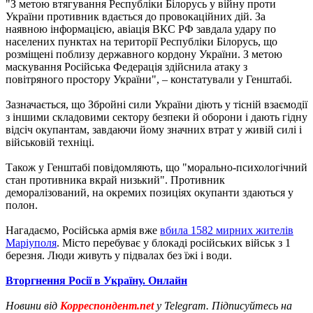
"З метою втягування Республіки Білорусь у війну проти
України противник вдається до провокаційних дій. За
наявною інформацією, авіація ВКС РФ завдала удару по
населених пунктах на території Республіки Білорусь, що
розміщені поблизу державного кордону України. З метою
маскування Російська Федерація здійснила атаку з
повітряного простору України", – констатували у Генштабі.
Зазначається, що Збройні сили України діють у тісній взаємодії
з іншими складовими сектору безпеки й оборони і дають гідну
відсіч окупантам, завдаючи йому значних втрат у живій силі і
військовій техніці.
Також у Генштабі повідомляють, що "морально-психологічний
стан противника вкрай низький". Противник
деморалізований, на окремих позиціях окупанти здаються у
полон.
Нагадаємо, Російська армія вже
вбила 1582 мирних жителів
Маріуполя
. Місто перебуває у блокаді російських військ з 1
березня. Люди живуть у підвалах без їжі і води.
Вторгнення Росії в Україну. Онлайн
Новини від
Корреспондент.net
у Telegram. Підписуйтесь на