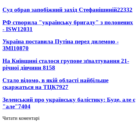
Суд обрав запобіжний захід Стефанішиній
22332
РФ створила "українську бригаду" з полонених
- ISW
12031
Україна поставила Путіна перед дилемою -
ЗМІ
10870
На Київщині сталося групове зґвалтування 21-
річної дівчини
8158
Стало відомо, в якій області найбільше
скаржаться на ТЦК
7927
Зеленський про українську балістику: Буде, але є
"але"
7404
Читати коментарі