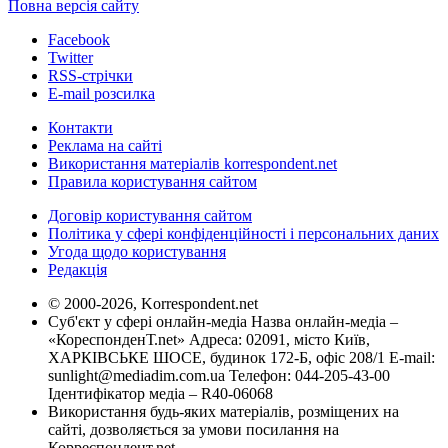
Повна версія сайту
Facebook
Twitter
RSS-стрічки
E-mail розсилка
Контакти
Реклама на сайті
Використання матеріалів korrespondent.net
Правила користування сайтом
Договір користування сайтом
Політика у сфері конфіденційності і персональних даних
Угода щодо користування
Редакція
© 2000-2026, Korrespondent.net
Суб'єкт у сфері онлайн-медіа Назва онлайн-медіа –
«КореспонденТ.net» Адреса: 02091, місто Київ,
ХАРКІВСЬКЕ ШОСЕ, будинок 172-Б, офіс 208/1 E-mail:
sunlight@mediadim.com.ua
Телефон: 044-205-43-00
Ідентифікатор медіа – R40-06068
Використання будь-яких матеріалів, розміщених на
сайті, дозволяється за умови посилання на
Корреспондент.net.