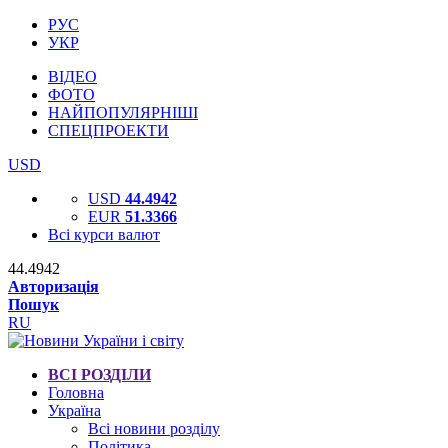
РУС
УКР
ВІДЕО
ФОТО
НАЙПОПУЛЯРНІШІ
СПЕЦПРОЕКТИ
USD
USD
44.4942
EUR
51.3366
Всі курси валют
44.4942
Авторизація
Пошук
RU
ВСІ РОЗДІЛИ
Головна
Україна
Всі новини розділу
Політика