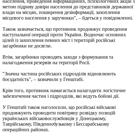
населення, проведення інформаційних, психологічних акцій з
метою підриву довіри населення до представників державної
влади на місцях, поширення дезінформації, захоплення
місцевого населення у заручники", – йдеться у повідомленні.
Також зазначається, що противник продовжує проведення
наступальної операції проти України. Водночас основних
цілей із захоплення певних міст і територій російські
загарбники не досягли.
Втім, загарбники проводять заходи з формування та
налагодження резервів на території Росії.
"Значна частина російських підрозділів відновлюють
боєздатність", – зазначили у Генштабі.
Крім того, противник намагається налагодити логістичне
забезпечення частин і підрозділів, які ведуть бойові дії.
У Генштабі також наголосили, що російські військові
продовжують проводити повітряну розвідку позицій
українських військовослужбовців у Донецькому,
Таврійському, Південнобузькому і Бессарабському
операційних районах.