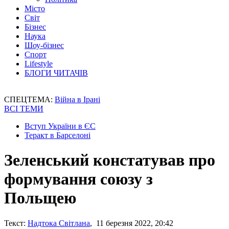
Місто
Світ
Бізнес
Наука
Шоу-бізнес
Спорт
Lifestyle
БЛОГИ ЧИТАЧІВ
СПЕЦТЕМА:
Війна в Ірані
ВСІ ТЕМИ
Вступ України в ЄС
Теракт в Барселоні
Зеленський констатував про
формування союзу з
Польщею
Текст:
Надтока Світлана
, 11 березня 2022, 20:42