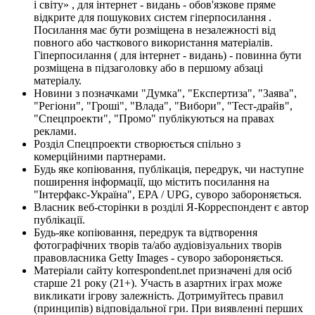
і світу» , для інтернет - видань - обов'язкове пряме
відкрите для пошукових систем гіперпосилання .
Посилання має бути розміщена в незалежності від
повного або часткового використання матеріалів.
Гіперпосилання ( для інтернет - видань) - повинна бути
розміщена в підзаголовку або в першому абзаці
матеріалу.
Новини з позначками "Думка", "Експертиза", "Заява",
"Регіони", "Гроші", "Влада", "Вибори", "Тест-драйв",
"Спецпроекти", "Промо" публікуються на правах
реклами.
Розділ Спецпроекти створюється спільно з
комерційними партнерами.
Будь яке копіювання, публікація, передрук, чи наступне
поширення інформації, що містить посилання на
"Інтерфакс-Україна", EPA / UPG, суворо забороняється.
Власник веб-сторінки в розділі Я-Корреспондент є автор
публікації.
Будь-яке копіювання, передрук та відтворення
фотографічних творів та/або аудіовізуальних творів
правовласника Getty Images - суворо забороняється.
Матеріали сайту korrespondent.net призначені для осіб
старше 21 року (21+). Участь в азартних іграх може
викликати ігрову залежність. Дотримуйтесь правил
(принципів) відповідальної гри. При виявленні перших