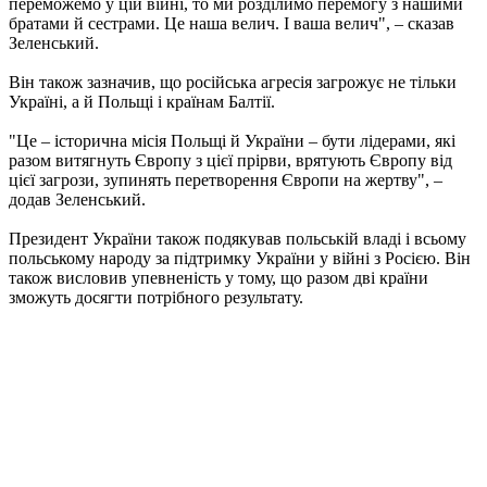
переможемо у цій війні, то ми розділимо перемогу з нашими
братами й сестрами. Це наша велич. І ваша велич", – сказав
Зеленський.
Він також зазначив, що російська агресія загрожує не тільки
Україні, а й Польщі і країнам Балтії.
"Це – історична місія Польщі й України – бути лідерами, які
разом витягнуть Європу з цієї прірви, врятують Європу від
цієї загрози, зупинять перетворення Європи на жертву", –
додав Зеленський.
Президент України також подякував польській владі і всьому
польському народу за підтримку України у війні з Росією. Він
також висловив упевненість у тому, що разом дві країни
зможуть досягти потрібного результату.