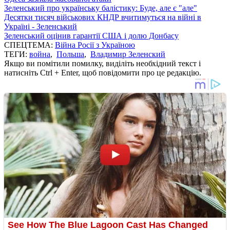
Зеленський про українську балістику: Буде, але є "але"
Десятки тисяч військових КНДР вчитимуться на війні в
Україні - Зеленський
Зеленський оцінив гарантії США і долю Донбасу
СПЕЦТЕМА:
Війна Росії з Україною
ТЕГИ:
война
,
Польша
,
Владимир Зеленский
Якщо ви помітили помилку, виділіть необхідний текст і
натисніть Ctrl + Enter, щоб повідомити про це редакцію.