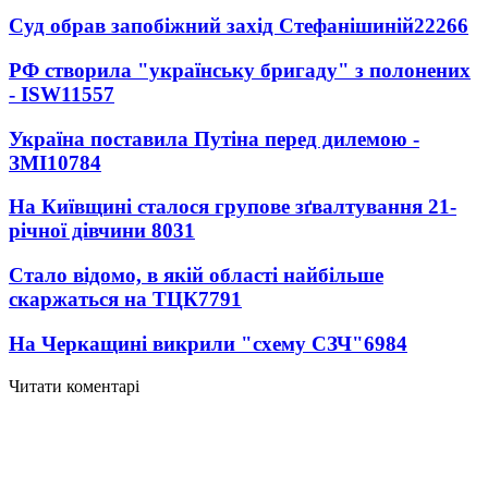
Суд обрав запобіжний захід Стефанішиній
22266
РФ створила "українську бригаду" з полонених
- ISW
11557
Україна поставила Путіна перед дилемою -
ЗМІ
10784
На Київщині сталося групове зґвалтування 21-
річної дівчини
8031
Стало відомо, в якій області найбільше
скаржаться на ТЦК
7791
На Черкащині викрили "схему СЗЧ"
6984
Читати коментарі