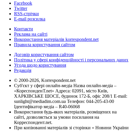
Facebook
Twitter
RSS-стрічки
E-mail розсилка
Контакти
Реклама на сайті
Використання матеріалів korrespondent.net
Правила користування сайтом
Договір користування сайтом
Політика у сфері конфіденційності і персональних даних
Угода щодо користування
Редакція
© 2000-2026, Korrespondent.net
Суб'єкт у сфері онлайн-медіа Назва онлайн-медіа –
«КореспонденТ.net» Адреса: 02091, місто Київ,
ХАРКІВСЬКЕ ШОСЕ, будинок 172-Б, офіс 208/1 E-mail:
sunlight@mediadim.com.ua
Телефон: 044-205-43-00
Ідентифікатор медіа – R40-06068
Використання будь-яких матеріалів, розміщених на
сайті, дозволяється за умови посилання на
Корреспондент.net.
При копіюванні матеріалів зі сторінки « Новини України