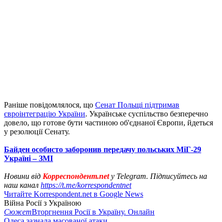
Раніше повідомлялося, що
Сенат Польщі підтримав
євроінтеграцію України
. Українське суспільство безперечно
довело, що готове бути частиною об'єднаної Європи, йдеться
у резолюції Сенату.
Байден особисто заборонив передачу польських МіГ-29
Україні – ЗМІ
Новини від
Корреспондент.net
у Telegram. Підписуйтесь на
наш канал
https://t.me/korrespondentnet
Читайте Korrespondent.net в Google News
Війна Росії з Україною
Сюжет
Вторгнення Росії в Україну. Онлайн
Одеса зазнала масованої атаки