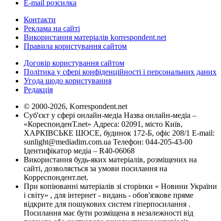
E-mail розсилка
Контакти
Реклама на сайті
Використання матеріалів korrespondent.net
Правила користування сайтом
Договір користування сайтом
Політика у сфері конфіденційності і персональних даних
Угода щодо користування
Редакція
© 2000-2026, Korrespondent.net
Суб'єкт у сфері онлайн-медіа Назва онлайн-медіа –
«КореспонденТ.net» Адреса: 02091, місто Київ,
ХАРКІВСЬКЕ ШОСЕ, будинок 172-Б, офіс 208/1 E-mail:
sunlight@mediadim.com.ua
Телефон: 044-205-43-00
Ідентифікатор медіа – R40-06068
Використання будь-яких матеріалів, розміщених на
сайті, дозволяється за умови посилання на
Корреспондент.net.
При копіюванні матеріалів зі сторінки « Новини України
і світу» , для інтернет - видань - обов'язкове пряме
відкрите для пошукових систем гіперпосилання .
Посилання має бути розміщена в незалежності від