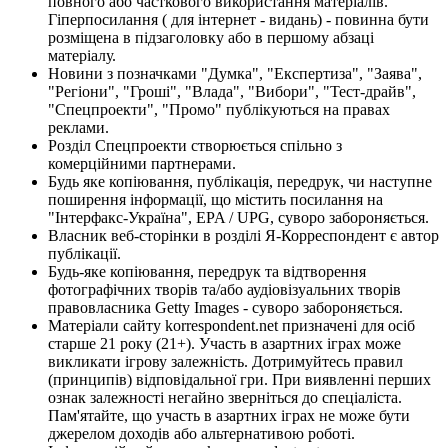
повного або часткового використання матеріалів.
Гіперпосилання ( для інтернет - видань) - повинна бути
розміщена в підзаголовку або в першому абзаці
матеріалу.
Новини з позначками "Думка", "Експертиза", "Заява",
"Регіони", "Гроші", "Влада", "Вибори", "Тест-драйв",
"Спецпроекти", "Промо" публікуються на правах
реклами.
Розділ Спецпроекти створюється спільно з
комерційними партнерами.
Будь яке копіювання, публікація, передрук, чи наступне
поширення інформації, що містить посилання на
"Інтерфакс-Україна", EPA / UPG, суворо забороняється.
Власник веб-сторінки в розділі Я-Корреспондент є автор
публікації.
Будь-яке копіювання, передрук та відтворення
фотографічних творів та/або аудіовізуальних творів
правовласника Getty Images - суворо забороняється.
Матеріали сайту korrespondent.net призначені для осіб
старше 21 року (21+). Участь в азартних іграх може
викликати ігрову залежність. Дотримуйтесь правил
(принципів) відповідальної гри. При виявленні перших
ознак залежності негайно зверніться до спеціаліста.
Пам'ятайте, що участь в азартних іграх не може бути
джерелом доходів або альтернативою роботі.