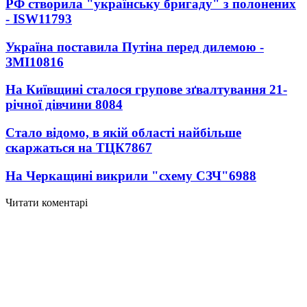
РФ створила "українську бригаду" з полонених
- ISW
11793
Україна поставила Путіна перед дилемою -
ЗМІ
10816
На Київщині сталося групове зґвалтування 21-
річної дівчини
8084
Стало відомо, в якій області найбільше
скаржаться на ТЦК
7867
На Черкащині викрили "схему СЗЧ"
6988
Читати коментарі