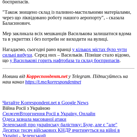
боєприпасів.
"Також знищено склад із паливно-мастильними матеріалами,
через що ліквідовано роботу нашого аеропорту", - сказала
Баласинович.
Мер закликала всіх мешканців Василькова залишатися вдома
та в укриттях і без потреби не виходити на вулиці.
Нагадаємо, сьогодні рано вранці
у кількох містах було чути
сильні вибухи
. Серед них – Васильків. Пізніше стало відомо,
що
у Василькові горить нафтобаза та склад боєприпасів
.
Новини від
Корреспондент.net
у Telegram. Підписуйтесь на
наш канал
https://t.me/korrespondentnet
Читайте Korrespondent.net в Google News
Війна Росії з Україною
Сюжет
Вторгнення Росії в Україну. Онлайн
Одеса зазнала масованої атаки
Зеленський про українську балістику: Буде, але є "але"
Десятки тисяч військових КНДР вчитимуться на війні в
Україні - Зеленський