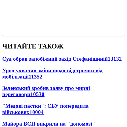
ЧИТАЙТЕ ТАКОЖ
Суд обрав запобіжний захід Стефанішиній
13132
Уряд ухвалив зміни щодо відстрочки від
мобілізації
11352
Зеленський зробив заяву про мирні
переговори
10530
"Медові пастки": СБУ попередила
військових
10004
Майора ВСП викрили на "допомозі"