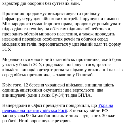
характер дій оборони без суттєвих змін.
Противник продовжує використовувати цивільну
інфраструктуру для військових потреб. Порушуючи вимоги
Міжнародного гуманітарного права, продовжує розміщувати
підрозділи та техніку на об'єктах підвищеної небезпеки,
проводить обстріл мирного населення, а також проводить
незаконні перевірки особистих речей та обшуки серед
місцевих жителів, переодягається у цивільний одяг та форму
ЗСУ.
Морально-психологічний стан військ противника, який брав
участь у боях із ЗСУ, продовжує погіршуватися, зростає
кількість випадків дезертирства та відмов у виконанні наказів
серед військ противника, – заявили у Генштабі.
Крім того, 12 березня українські військові знищили шість
одиниць авіатехніки окупантів: два вертольоти, два
винищувачі (один з яких Су-34) та два БПЛА.
Напередодні в Офісі президента повідомили, що
Україна
перемолола третину війська Росії
. З початку війни РФ
застосувала 90 батальйонно-тактичних груп, з них 30 вже
розбиті. Нині ворог шукає резерви.