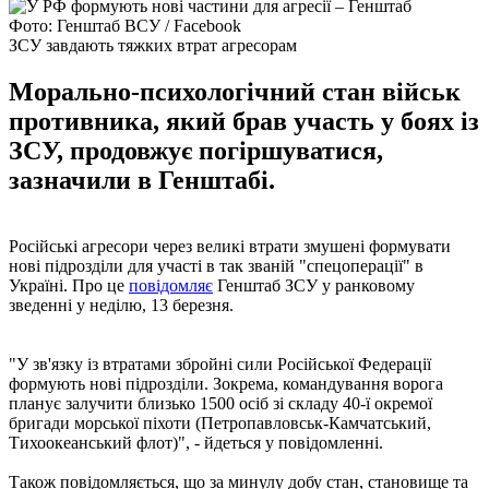
Фото: Генштаб ВСУ / Facebook
ЗСУ завдають тяжких втрат агресорам
Морально-психологічний стан військ
противника, який брав участь у боях із
ЗСУ, продовжує погіршуватися,
зазначили в Генштабі.
Російські агресори через великі втрати змушені формувати
нові підрозділи для участі в так званій "спецоперації" в
Україні. Про це
повідомляє
Генштаб ЗСУ у ранковому
зведенні у неділю, 13 березня.
"У зв'язку із втратами збройні сили Російської Федерації
формують нові підрозділи. Зокрема, командування ворога
планує залучити близько 1500 осіб зі складу 40-ї окремої
бригади морської піхоти (Петропавловськ-Камчатський,
Тихоокеанський флот)", - йдеться у повідомленні.
Також повідомляється, що за минулу добу стан, становище та