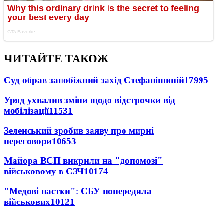
ЧИТАЙТЕ ТАКОЖ
Суд обрав запобіжний захід Стефанішиній
17995
Уряд ухвалив зміни щодо відстрочки від
мобілізації
11531
Зеленський зробив заяву про мирні
переговори
10653
Майора ВСП викрили на "допомозі"
військовому в СЗЧ
10174
"Медові пастки": СБУ попередила
військових
10121