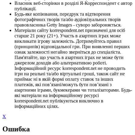
Власник веб-сторінки в розділі Я-Корреспондент є автор
публікації.
Будь-яке копіювання, передрук та відтворення
фотографічних творів та/або аудіовізуальних творів
правовласника Getty Images - суворо забороняється.
Матеріали сайту korrespondent.net призначені для осіб
старше 21 року (21+). Участь в азартних іграх може
викликати ігрову залежність. Дотримуйтесь правил
(принципів) відповідальної гри. При виявленні перших
ознак залежності негайно зверніться до спеціаліста.
Пам'ятайте, що участь в азартних іграх не може бути
джерелом доходів або альтернативою роботі.
Інформаційний ресурс korrespondent.net не проводить
ігри на реальні та/або віртуальні гроші, також сайт не
приймає ні в якій формі оплату ставок та інших
платежів, які пов’язані/можуть бути пов’язані з
азартними іграми, букмекерами чи тоталізаторами. Будь-
які матеріали на інформаційному ресурсі
korrespondent.net публікуються виключно в
інформаційних цілях.
X
Ошибка