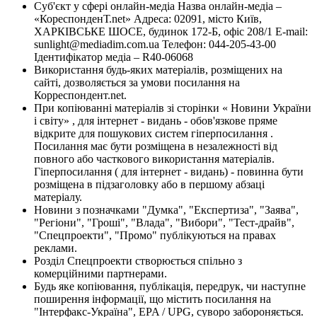
Суб'єкт у сфері онлайн-медіа Назва онлайн-медіа –
«КореспонденТ.net» Адреса: 02091, місто Київ,
ХАРКІВСЬКЕ ШОСЕ, будинок 172-Б, офіс 208/1 E-mail:
sunlight@mediadim.com.ua
Телефон: 044-205-43-00
Ідентифікатор медіа – R40-06068
Використання будь-яких матеріалів, розміщених на
сайті, дозволяється за умови посилання на
Корреспондент.net.
При копіюванні матеріалів зі сторінки « Новини України
і світу» , для інтернет - видань - обов'язкове пряме
відкрите для пошукових систем гіперпосилання .
Посилання має бути розміщена в незалежності від
повного або часткового використання матеріалів.
Гіперпосилання ( для інтернет - видань) - повинна бути
розміщена в підзаголовку або в першому абзаці
матеріалу.
Новини з позначками "Думка", "Експертиза", "Заява",
"Регіони", "Гроші", "Влада", "Вибори", "Тест-драйв",
"Спецпроекти", "Промо" публікуються на правах
реклами.
Розділ Спецпроекти створюється спільно з
комерційними партнерами.
Будь яке копіювання, публікація, передрук, чи наступне
поширення інформації, що містить посилання на
"Інтерфакс-Україна", EPA / UPG, суворо забороняється.