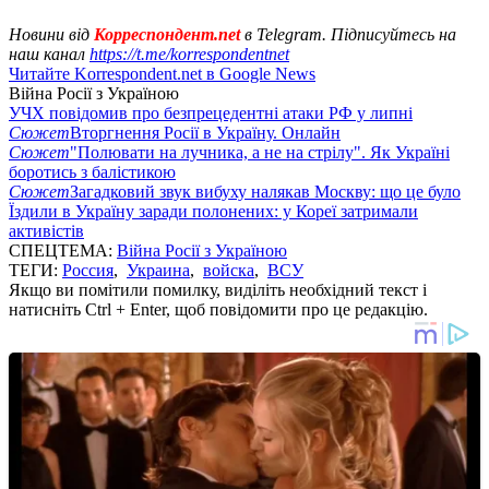
Новини від
Корреспондент.net
в Telegram. Підписуйтесь на
наш канал
https://t.me/korrespondentnet
Читайте Korrespondent.net в Google News
Війна Росії з Україною
УЧХ повідомив про безпрецедентні атаки РФ у липні
Сюжет
Вторгнення Росії в Україну. Онлайн
Сюжет
"Полювати на лучника, а не на стрілу". Як Україні
боротись з балістикою
Сюжет
Загадковий звук вибуху налякав Москву: що це було
Їздили в Україну заради полонених: у Кореї затримали
активістів
СПЕЦТЕМА:
Війна Росії з Україною
ТЕГИ:
Россия
,
Украина
,
войска
,
ВСУ
Якщо ви помітили помилку, виділіть необхідний текст і
натисніть Ctrl + Enter, щоб повідомити про це редакцію.