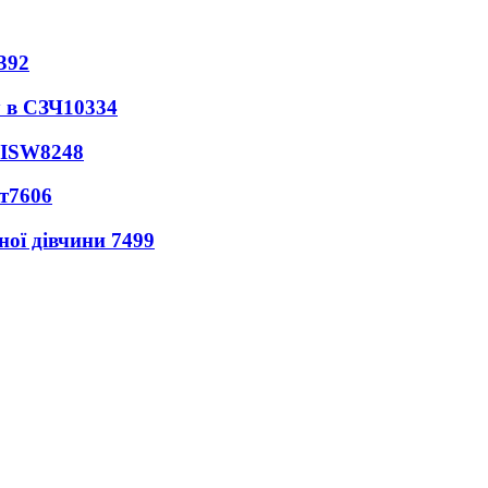
392
 в СЗЧ
10334
 ISW
8248
т
7606
ної дівчини
7499