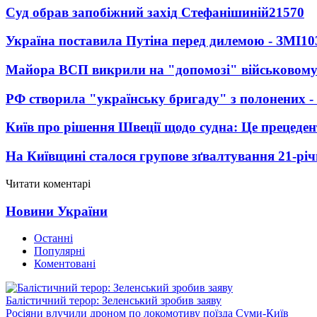
Суд обрав запобіжний захід Стефанішиній
21570
Україна поставила Путіна перед дилемою - ЗМІ
10
Майора ВСП викрили на "допомозі" військовому
РФ створила "українську бригаду" з полонених -
Київ про рішення Швеції щодо судна: Це прецеден
На Київщині сталося групове зґвалтування 21-річ
Читати коментарі
Новини України
Останні
Популярні
Коментовані
Балістичний терор: Зеленський зробив заяву
Росіяни влучили дроном по локомотиву поїзда Суми-Київ