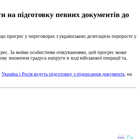
и на підготовку певних документів до
що прогрес у переговорах з українською делегацією переросте у
грес. За моїми особистими очікуваннями, цей прогрес може
ву зниження градуса напруги в ході військової операції та,
о
Україна і Росія ведуть підготовку з підписання документа
, на