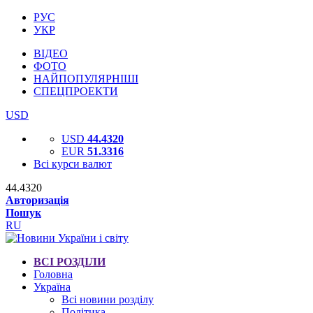
РУС
УКР
ВІДЕО
ФОТО
НАЙПОПУЛЯРНІШІ
СПЕЦПРОЕКТИ
USD
USD
44.4320
EUR
51.3316
Всі курси валют
44.4320
Авторизація
Пошук
RU
ВСІ РОЗДІЛИ
Головна
Україна
Всі новини розділу
Політика