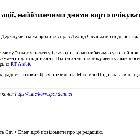
гації, найближчими днями варто очікуват
ету Держдуми з міжнародних справ Леонід Слуцький сподівається, 
амому їхньому початку і сьогодні, то ми побачимо суттєвий про
окументи для підписання. Підписання цих документів ляже в осно
ерв'ю
RT Arabic
.
рах, радник голови Офісу президента Михайло Подоляк заявив, щ
ш канал
https://t.me/korrespondentnet
ь Ctrl + Enter, щоб повідомити про це редакцію.