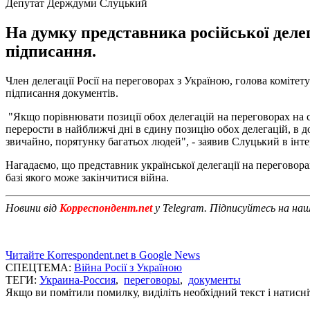
Депутат Держдуми Слуцький
На думку представника російської деле
підписання.
Член делегації Росії на переговорах з Україною, голова коміт
підписання документів.
"Якщо порівнювати позиції обох делегацій на переговорах на с
перерости в найближчі дні в єдину позицію обох делегацій, в д
звичайно, порятунку багатьох людей", - заявив Слуцький в інт
Нагадаємо, що представник української делегації на перегово
базі якого може закінчитися війна.
Новини від
Корреспондент.net
у Telegram. Підписуйтесь на на
Читайте Korrespondent.net в Google News
СПЕЦТЕМА:
Війна Росії з Україною
ТЕГИ:
Украина-Россия
,
переговоры
,
документы
Якщо ви помітили помилку, виділіть необхідний текст і натисніт