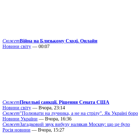
Сюжет
Війна на Близькому Сході. Онлайн
Новини світу
— 00:07
Сюжет
Пекельні санкції. Рішення Сената США
Новини світу
— Вчора, 23:14
Сюжет
"Полювати на лучника, а не на стрілу". Як Україні бор
Новини України
— Вчора, 16:36
Сюжет
Загадковий звук вибуху налякав Москву: що це було
Росія новини
— Вчора, 15:27