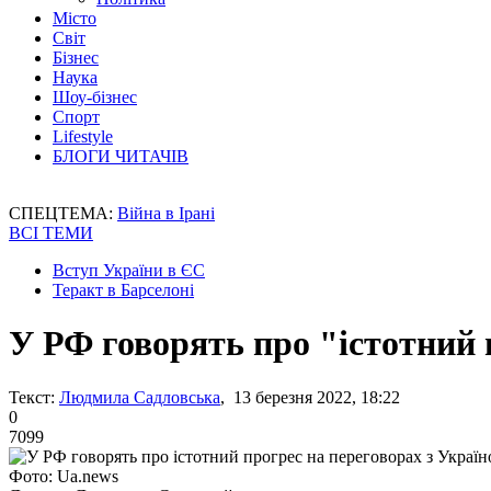
Місто
Світ
Бізнес
Наука
Шоу-бізнес
Спорт
Lifestyle
БЛОГИ ЧИТАЧІВ
СПЕЦТЕМА:
Війна в Ірані
ВСІ ТЕМИ
Вступ України в ЄС
Теракт в Барселоні
У РФ говорять про "істотний 
Текст:
Людмила Садловська
, 13 березня 2022, 18:22
0
7099
Фото: Ua.news