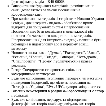
Ідентифікатор медіа – R40-06068
Використання будь-яких матеріалів, розміщених на
сайті, дозволяється за умови посилання на
Корреспондент.net.
При копіюванні матеріалів зі сторінки « Новини України
і світу» , для інтернет - видань - обов'язкове пряме
відкрите для пошукових систем гіперпосилання .
Посилання має бути розміщена в незалежності від
повного або часткового використання матеріалів.
Гіперпосилання ( для інтернет - видань) - повинна бути
розміщена в підзаголовку або в першому абзаці
матеріалу.
Новини з позначками "Думка", "Експертиза", "Заява",
"Регіони", "Гроші", "Влада", "Вибори", "Тест-драйв",
"Спецпроекти", "Промо" публікуються на правах
реклами.
Розділ Спецпроекти створюється спільно з
комерційними партнерами.
Будь яке копіювання, публікація, передрук, чи наступне
поширення інформації, що містить посилання на
"Інтерфакс-Україна", EPA / UPG, суворо забороняється.
Власник веб-сторінки в розділі Я-Корреспондент є автор
публікації.
Будь-яке копіювання, передрук та відтворення
фотографічних творів та/або аудіовізуальних творів