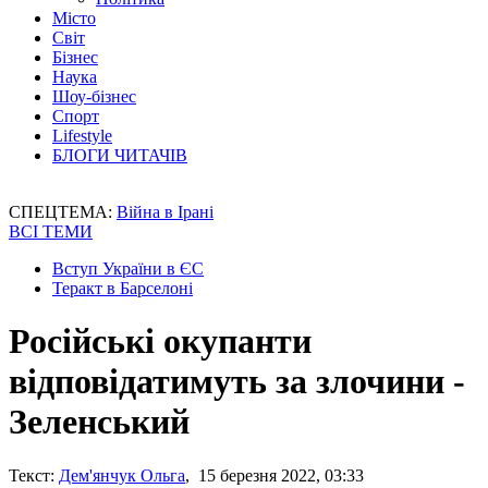
Місто
Світ
Бізнес
Наука
Шоу-бізнес
Спорт
Lifestyle
БЛОГИ ЧИТАЧІВ
СПЕЦТЕМА:
Війна в Ірані
ВСІ ТЕМИ
Вступ України в ЄС
Теракт в Барселоні
Російські окупанти
відповідатимуть за злочини -
Зеленський
Текст:
Дем'янчук Ольга
, 15 березня 2022, 03:33