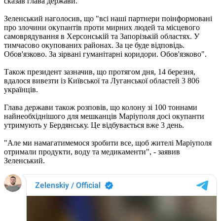
сказав глава держави.
Зеленський наголосив, що "всі наші партнери поінформовані
про злочини окупантів проти мирних людей та місцевого
самоврядування в Херсонській та Запорізькій областях. У
тимчасово окупованих районах. За це буде відповідь.
Обов'язково. За зірвані гуманітарні коридори. Обов'язково".
Також президент зазначив, що протягом дня, 14 березня,
вдалося вивезти із Київської та Луганської областей 3 806
українців.
Глава держави також розповів, що колону зі 100 тоннами
найнеобхіднішого для мешканців Маріуполя досі окупанти
утримують у Бердянську. Це відбувається вже 3 день.
"Але ми намагатимемося зробити все, щоб жителі Маріуполя
отримали продукти, воду та медикаменти", - заявив
Зеленський.