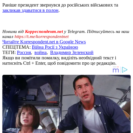
Раніше президент звернувся до російських військових та
закликав здаватися в полон
.
Новини від
Корреспондент.net
у Telegram. Підписуйтесь на наш
канал
https://t.me/korrespondentnet
Читайте Korrespondent.net в Google News
СПЕЦТЕМА:
Війна Росії з Україною
ТЕГИ:
Россия
,
война
,
Владимир Зеленский
Якщо ви помітили помилку, виділіть необхідний текст і
натисніть Ctrl + Enter, щоб повідомити про це редакцію.