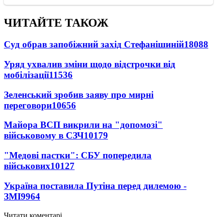
ЧИТАЙТЕ ТАКОЖ
Суд обрав запобіжний захід Стефанішиній
18088
Уряд ухвалив зміни щодо відстрочки від
мобілізації
11536
Зеленський зробив заяву про мирні
переговори
10656
Майора ВСП викрили на "допомозі"
військовому в СЗЧ
10179
"Медові пастки": СБУ попередила
військових
10127
Україна поставила Путіна перед дилемою -
ЗМІ
9964
Читати коментарі