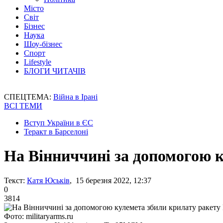
Місто
Світ
Бізнес
Наука
Шоу-бізнес
Спорт
Lifestyle
БЛОГИ ЧИТАЧІВ
СПЕЦТЕМА:
Війна в Ірані
ВСІ ТЕМИ
Вступ України в ЄС
Теракт в Барселоні
На Вінниччині за допомогою 
Текст:
Катя Юськів
, 15 березня 2022, 12:37
0
3814
Фото: militaryarms.ru