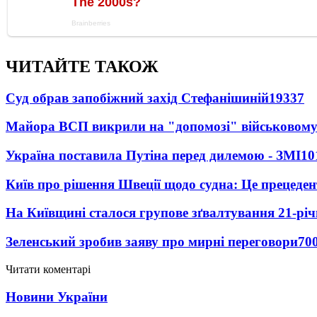
ЧИТАЙТЕ ТАКОЖ
Суд обрав запобіжний захід Стефанішиній
19337
Майора ВСП викрили на "допомозі" військовому
Україна поставила Путіна перед дилемою - ЗМІ
10
Київ про рішення Швеції щодо судна: Це прецеден
На Київщині сталося групове зґвалтування 21-річ
Зеленський зробив заяву про мирні переговори
70
Читати коментарі
Новини України