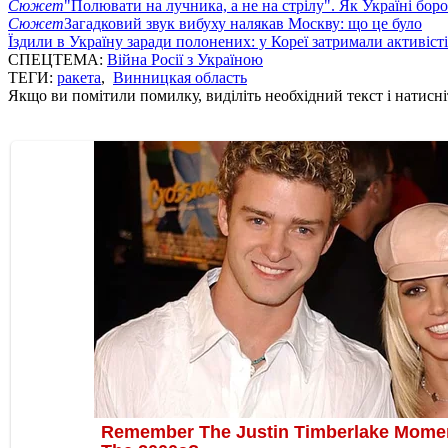
Сюжет
"Полювати на лучника, а не на стрілу". Як Україні бор
Сюжет
Загадковий звук вибуху налякав Москву: що це було
Їздили в Україну заради полонених: у Кореї затримали активіст
СПЕЦТЕМА:
Війна Росії з Україною
ТЕГИ:
ракета
,
Винницкая область
Якщо ви помітили помилку, виділіть необхідний текст і натисніт