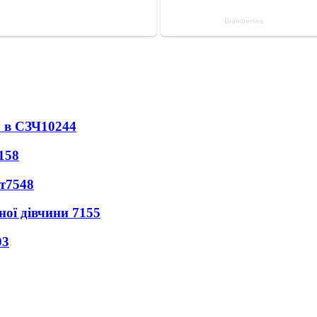
 в СЗЧ
10244
158
т
7548
ної дівчини
7155
03