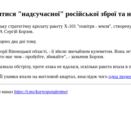
ися "надсучасної" російської зброї та н
ку стратегічну крилату ракету Х-101 "повітря - земля", створен
А Сергій Борзов.
щено два дні тому.
торії Вінницької області, - її збили звичайним кулеметом. Вона л
то має чим - пробуйте, збивайте", - зазначив Борзов.
знала обстрілу, проте атака не вдалася, оскільки ракета впала в
 Її уламки впали на житловий квартал, внаслідок чого
одна людин
ш канал
https://t.me/korrespondentnet