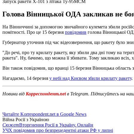
Запуск ракети Х-101 з літака Ту-95МСМ
Голова Вінницької ОДА закликав не боят
На Вінниччині за допомогою звичайного кулемета збили російсь
помітності. Про це 15 березня
повідомив
голова Вінницької ОД
Губернатор уточнив під час відеозвернення, що ракету було зни
"До речі, про ту крилату ракету, яку збили два дні тому на тери
ракета". Ну, бачимо, що можна її збивати. Тому закликаю всіх, х
Він також повідомив, що вранці 15 березня Вінницька область за
Нагадаємо, 14 березня
у небі над Києвом збили крилату ракету
.
Новини від
Корреспондент.net
в Telegram. Підписуйтесь на на
Читайте Korrespondent.net в Google News
Війна Росії з Україною
Сюжет
Вторгнення Росії в Україну. Онлайн
УЧХ повідомив про безпрецедентні атаки РФ у липні