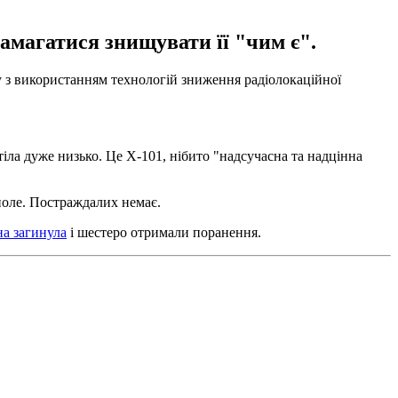
амагатися знищувати її "чим є".
у з використанням технологій зниження радіолокаційної
етіла дуже низько. Це Х-101, нібито "надсучасна та надцінна
 поле. Постраждалих немає.
а загинула
і шестеро отримали поранення.