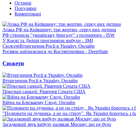
Останні
Популярні
Коментовані
Атака РФ на Київщину: три жертви, серед них дитина
РФ створила "українську бригаду" з полонених - ISW
У Києві та Дніпрі прогриміли вибухи - ЗМІ
Сюжет
Вторгнення Росії в Україну. Онлайн
Росіяни наблизилися до Костянтинівки - DeepState
Сюжети
Вторгнення Росії в Україну. Онлайн
Пекельні санкції. Рішення Сената США
Війна на Близькому Сході. Онлайн
"Полювати на лучника, а не на стрілу". Як Україні боротись з 
Загадковий звук вибуху налякав Москву: що це було