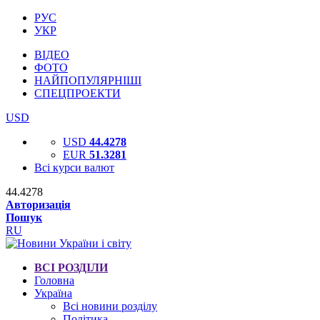
РУС
УКР
ВІДЕО
ФОТО
НАЙПОПУЛЯРНІШІ
СПЕЦПРОЕКТИ
USD
USD
44.4278
EUR
51.3281
Всі курси валют
44.4278
Авторизація
Пошук
RU
ВСІ РОЗДІЛИ
Головна
Україна
Всі новини розділу
Політика