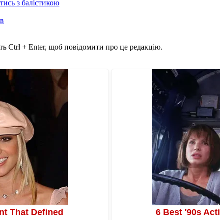
отись з балістикою
ів
ь Ctrl + Enter, щоб повідомити про це редакцію.