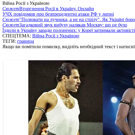
Війна Росії з Україною
Сюжет
Вторгнення Росії в Україну. Онлайн
УЧХ повідомив про безпрецедентні атаки РФ у липні
Сюжет
"Полювати на лучника, а не на стрілу". Як Україні бор
Сюжет
Загадковий звук вибуху налякав Москву: що це було
Їздили в Україну заради полонених: у Кореї затримали активіст
СПЕЦТЕМА:
Війна Росії з Україною
ТЕГИ:
граница
Якщо ви помітили помилку, виділіть необхідний текст і натисніт