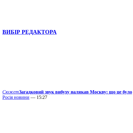
ВИБІР РЕДАКТОРА
Сюжет
Загадковий звук вибуху налякав Москву: що це було
Росія новини
— 15:27