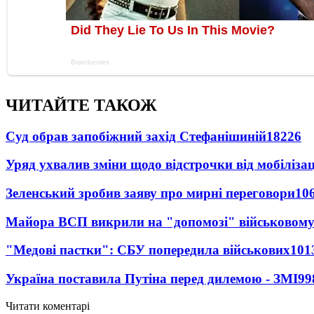
ЧИТАЙТЕ ТАКОЖ
Суд обрав запобіжний захід Стефанішиній
18226
Уряд ухвалив зміни щодо відстрочки від мобілізац
Зеленський зробив заяву про мирні переговори
10
Майора ВСП викрили на "допомозі" військовому
"Медові пастки": СБУ попередила військових
101
Україна поставила Путіна перед дилемою - ЗМІ
99
Читати коментарі