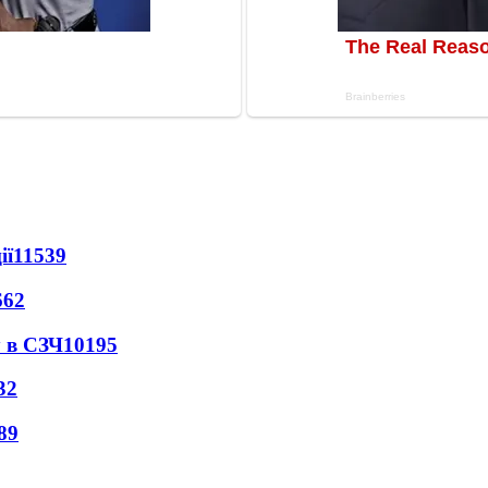
ії
11539
662
 в СЗЧ
10195
32
89