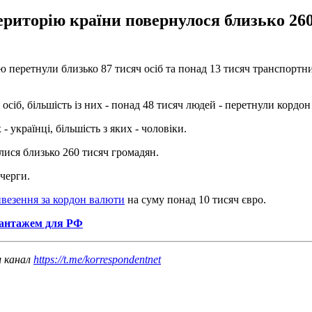
риторію країни повернулося близько 260 
 перетнули близько 87 тисяч осіб та понад 13 тисяч транспортн
іб, більшість із них - понад 48 тисяч людей - перетнули кордон 
 українці, більшість з яких - чоловіки.
улися близько 260 тисяч громадян.
черги.
вивезення за кордон валюти
на суму понад 10 тисяч євро.
 вантажем для РФ
ш канал
https://t.me/korrespondentnet