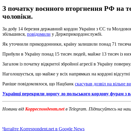
З початку воєнного вторгнення РФ на те
чоловіки.
За добу 14 березня державний кордон України з ЄС та Молдовою
збільшився,
повідомили
у Держприкордонслужбі.
Як уточнили прикордонники, країну залишили понад 71 тисяча ос
Прибули в Україну понад 15 тисяч людей, майже 13 тисяч із них -
Загалом із початку відкритої збройної агресії в Україну поверн
Наголошується, що майже у всіх напрямках на кордоні відсутні 
Раніше повідомлялося, що Нацбанк
скасував дозвіл на вільне 
Українці перекрили дорогу до польського кордону фурам з
Новини від
Корреспондент.net
в Telegram. Підписуйтесь на на
Читайте Korrespondent.net в Google News