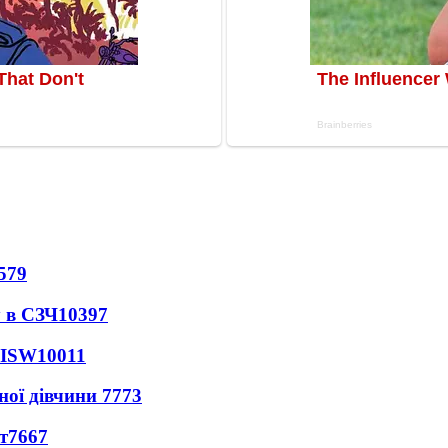
579
 в СЗЧ
10397
 ISW
10011
ної дівчини
7773
т
7667