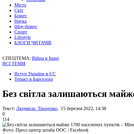
Місто
Світ
Бізнес
Наука
Шоу-бізнес
Спорт
Lifestyle
БЛОГИ ЧИТАЧІВ
СПЕЦТЕМА:
Війна в Ірані
ВСІ ТЕМИ
Вступ України в ЄС
Теракт в Барселоні
Без світла залишаються майже
Текст:
Людмила Троценко
, 15 березня 2022, 14:38
0
114
Фото: Пресс-центр штаба ООС / Facebook