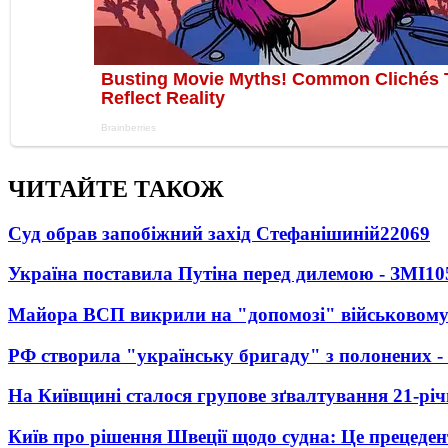
ЧИТАЙТЕ ТАКОЖ
Суд обрав запобіжний захід Стефанішиній
22069
Україна поставила Путіна перед дилемою - ЗМІ
10
Майора ВСП викрили на "допомозі" військовому
РФ створила "українську бригаду" з полонених -
На Київщині сталося групове зґвалтування 21-річ
Київ про рішення Швеції щодо судна: Це прецеден