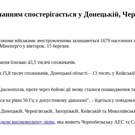
анням спостерігається у Донецькій, Черн
ожими військами знеструмленими залишаються 1679 населених пу
Міненерго у вівторок, 15 березня.
ння близько 43,5 тисячі споживачів.
5,8 тисяч споживачів, Донецької області – 13 тисяч, у Київській о
аснопілля, проте через бойові дії знову сталися пошкодження т
я на рівні 50 Гц у допустимому діапазоні", – йдеться у повідомл
Донецькій, Чернігівській, Запорізькій, Київській та Миколаївські
дили високовольтну лінію,
яка живить Чорнобильську АЕС та С