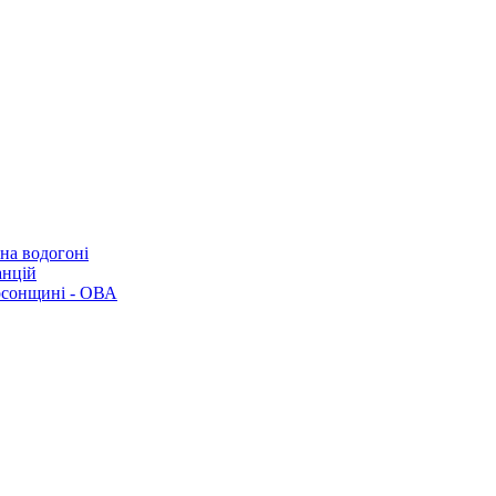
 на водогоні
анцій
рсонщині - ОВА