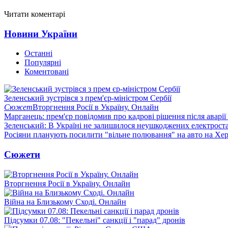
Читати коментарі
Новини України
Останні
Популярні
Коментовані
Зеленський зустрівся з прем'єр-міністром Сербії
Сюжет
Вторгнення Росії в Україну. Онлайн
Марганець: прем'єр повідомив про кадрові рішення після аварії
Зеленський: В Україні не залишилося неушкоджених електрост
Росіяни планують посилити "вільне полювання" на авто на Хе
Сюжети
Вторгнення Росії в Україну. Онлайн
Війна на Близькому Сході. Онлайн
Підсумки 07.08: "Пекельні" санкції і "парад" дронів