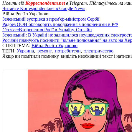
Новини від
Корреспондент.net
в Telegram. Підписуйтесь на на
Читайте Korrespondent.net в Google News
Війна Росії з Україною
Зеленський зустрівся з прем'єр-міністром Сербії
Радбез ООН обговорить поводження з полоненими в РФ
Сюжет
Вторгнення Росії в Україну. Онлайн
Зеленський: В Україні не залишилося неушкоджених електрост
Росіяни планують посилити "вільне полювання" на авто на Хе
СПЕЦТЕМА:
Війна Росії з Україною
ТЕГИ:
Украина
,
ремонт
,
потребители
,
электричество
Якщо ви помітили помилку, виділіть необхідний текст і натисніт