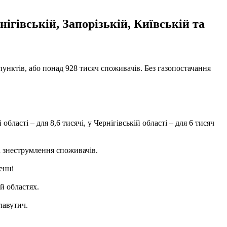
ігівській, Запорізькій, Київській та
нктів, або понад 928 тисяч споживачів. Без газопостачання
бласті – для 8,6 тисячі, у Чернігівській області – для 6 тисяч
а знеструмлення споживачів.
енні
й областях.
лавутич.