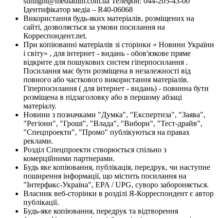
sunlight@mediadim.com.ua
Телефон: 044-205-43-00
Ідентифікатор медіа – R40-06068
Використання будь-яких матеріалів, розміщених на
сайті, дозволяється за умови посилання на
Корреспондент.net.
При копіюванні матеріалів зі сторінки « Новини України
і світу» , для інтернет - видань - обов'язкове пряме
відкрите для пошукових систем гіперпосилання .
Посилання має бути розміщена в незалежності від
повного або часткового використання матеріалів.
Гіперпосилання ( для інтернет - видань) - повинна бути
розміщена в підзаголовку або в першому абзаці
матеріалу.
Новини з позначками "Думка", "Експертиза", "Заява",
"Регіони", "Гроші", "Влада", "Вибори", "Тест-драйв",
"Спецпроекти", "Промо" публікуються на правах
реклами.
Розділ Спецпроекти створюється спільно з
комерційними партнерами.
Будь яке копіювання, публікація, передрук, чи наступне
поширення інформації, що містить посилання на
"Інтерфакс-Україна", EPA / UPG, суворо забороняється.
Власник веб-сторінки в розділі Я-Корреспондент є автор
публікації.
Будь-яке копіювання, передрук та відтворення