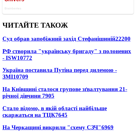
ЧИТАЙТЕ ТАКОЖ
Суд обрав запобіжний захід Стефанішиній
22200
РФ створила "українську бригаду" з полонених
- ISW
10772
Україна поставила Путіна перед дилемою -
ЗМІ
10709
На Київщині сталося групове зґвалтування 21-
річної дівчини
7905
Стало відомо, в якій області найбільше
скаржаться на ТЦК
7645
На Черкащині викрили "схему СЗЧ"
6969