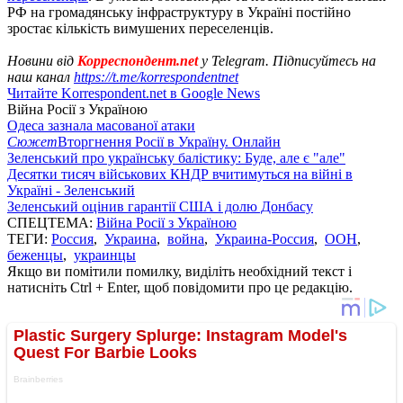
РФ на громадянську інфраструктуру в Україні постійно
зростає кількість вимушених переселенців.
Новини від
Корреспондент.net
у Telegram. Підписуйтесь на
наш канал
https://t.me/korrespondentnet
Читайте Korrespondent.net в Google News
Війна Росії з Україною
Одеса зазнала масованої атаки
Сюжет
Вторгнення Росії в Україну. Онлайн
Зеленський про українську балістику: Буде, але є "але"
Десятки тисяч військових КНДР вчитимуться на війні в
Україні - Зеленський
Зеленський оцінив гарантії США і долю Донбасу
СПЕЦТЕМА:
Війна Росії з Україною
ТЕГИ:
Россия
,
Украина
,
война
,
Украина-Россия
,
ООН
,
беженцы
,
украинцы
Якщо ви помітили помилку, виділіть необхідний текст і
натисніть Ctrl + Enter, щоб повідомити про це редакцію.