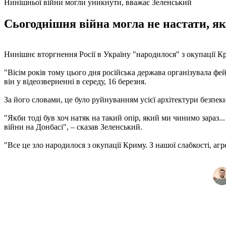
Нинішньої війни могли уникнути, вважає Зеленський
Сьогоднішня війна могла не настати, я
Нинішнє вторгнення Росії в Україну "народилося" з окупації К
"Вісім років тому цього дня російська держава організувала ф
він у відеозверненні в середу, 16 березня.
За його словами, це було руйнуванням усієї архітектури безпеки
"Якби тоді був хоч натяк на такий опір, який ми чинимо зараз...
війни на Донбасі", – сказав Зеленський.
"Все це зло народилося з окупації Криму. З нашої слабкості, агре