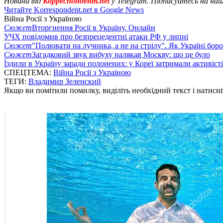
Новини від
Корреспондент.net
у Telegram. Підписуйтесь на на
Читайте Korrespondent.net в Google News
Війна Росії з Україною
Сюжет
Вторгнення Росії в Україну. Онлайн
УЧХ повідомив про безпрецедентні атаки РФ у липні
Сюжет
"Полювати на лучника, а не на стрілу". Як Україні бор
Сюжет
Загадковий звук вибуху налякав Москву: що це було
Їздили в Україну заради полонених: у Кореї затримали активіст
СПЕЦТЕМА:
Війна Росії з Україною
ТЕГИ:
Владимир Зеленский
Якщо ви помітили помилку, виділіть необхідний текст і натисніт