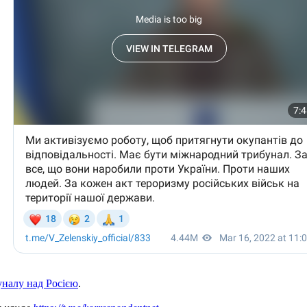
уналу над Росією
.