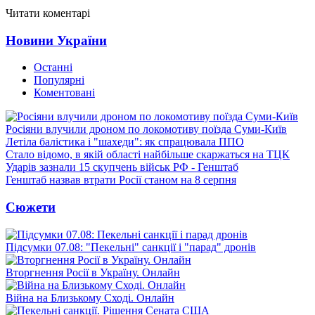
Читати коментарі
Новини України
Останні
Популярні
Коментовані
Росіяни влучили дроном по локомотиву поїзда Суми-Київ
Летіла балістика і "шахеди": як спрацювала ППО
Стало відомо, в якій області найбільше скаржаться на ТЦК
Ударів зазнали 15 скупчень військ РФ - Генштаб
Генштаб назвав втрати Росії станом на 8 серпня
Сюжети
Підсумки 07.08: "Пекельні" санкції і "парад" дронів
Вторгнення Росії в Україну. Онлайн
Війна на Близькому Сході. Онлайн