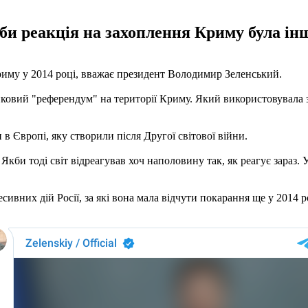
кби реакція на захоплення Криму була ін
риму у 2014 році, вважає президент Володимир Зеленський.
ейковий "референдум" на території Криму. Який використовувала з
 в Європі, яку створили після Другої світової війни.
 Якби тоді світ відреагував хоч наполовину так, як реагує зараз. 
сивних дій Росії, за які вона мала відчути покарання ще у 2014 ро