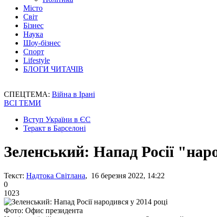
Місто
Світ
Бізнес
Наука
Шоу-бізнес
Спорт
Lifestyle
БЛОГИ ЧИТАЧІВ
СПЕЦТЕМА:
Війна в Ірані
ВСІ ТЕМИ
Вступ України в ЄС
Теракт в Барселоні
Зеленський: Напад Росії "наро
Текст:
Надтока Світлана
, 16 березня 2022, 14:22
0
1023
Фото: Офис президента