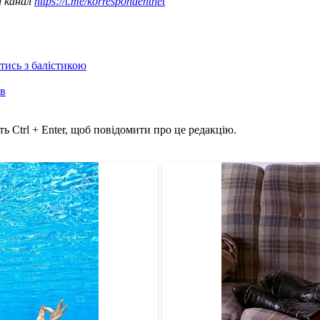
ш канал
https://t.me/korrespondentnet
отись з балістикою
ів
ь Ctrl + Enter, щоб повідомити про це редакцію.