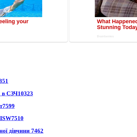
351
 в СЗЧ
10323
т
7599
 ISW
7510
ної дівчини
7462