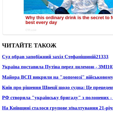
ЧИТАЙТЕ ТАКОЖ
Суд обрав запобіжний захід Стефанішиній
21333
Україна поставила Путіна перед дилемою - ЗМІ
10
Майора ВСП викрили на "допомозі" військовому
Київ про рішення Швеції щодо судна: Це прецеден
РФ створила "українську бригаду" з полонених -
На Київщині сталося групове зґвалтування 21-річ