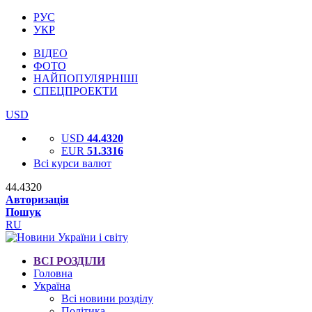
РУС
УКР
ВІДЕО
ФОТО
НАЙПОПУЛЯРНІШІ
СПЕЦПРОЕКТИ
USD
USD
44.4320
EUR
51.3316
Всі курси валют
44.4320
Авторизація
Пошук
RU
ВСІ РОЗДІЛИ
Головна
Україна
Всі новини розділу
Політика